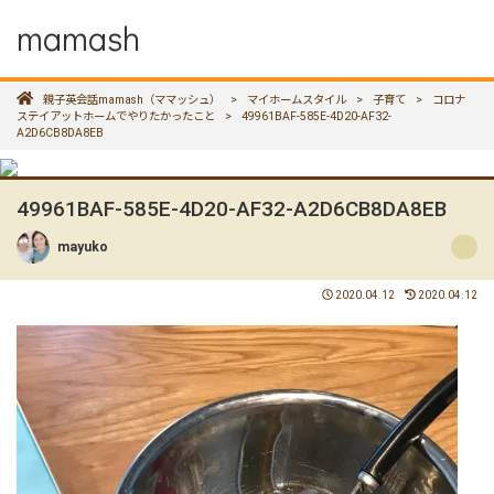
mamash
親子英会話mamash（ママッシュ）
>
マイホームスタイル
>
子育て
>
コロナ
ステイアットホームでやりたかったこと
>
49961BAF-585E-4D20-AF32-
A2D6CB8DA8EB
49961BAF-585E-4D20-AF32-A2D6CB8DA8EB
mayuko
2020.04.12
2020.04.12