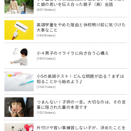
と娘の思いを伝え合った親子（英）会話
(40110views)
英語学童をやめた理由と休校明け前に気づけた
大事なこと
(14424views)
小４男子のイライラに向き合う心構え
(14351views)
小5の英語テスト！どんな問題が出る？まずは
知ることから始めよう♪
(13437views)
つまんない！子供の一言。大切なのは、その言
葉に隠された裏の本音です
(10210views)
片付けや習い事練習しない子が、決めたことを