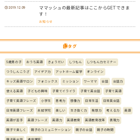
ママッシュの最新記事はここからGETできま
2019.12.09
す！
お知らせ
タグ
5歳男の子
おうち英語
きょうだい
しつもん
しつもん力セミナー
つうしんこうざ
アイデア力
アットホーム留学
オンライン
キッズ英語サロン
フォニックス
ミッション
ワーママ
会話
会話力
使える英語
子どもの興味
子育てイライラ
子育て英会話
子育て英語
子育て英語フレーズ
小学生
思考力
想像力
日常生活
日常英会話
日常英語フレーズ
未就学児
楽しい
生き抜く力
発想力
考える力
英語
英語が苦手
英語フレーズ
英語力
英語教育
英語教育改革
表現力
親子で楽しく
親子のコミュニケーション
親子の会話
親子の時間
親子英会話
通信講座