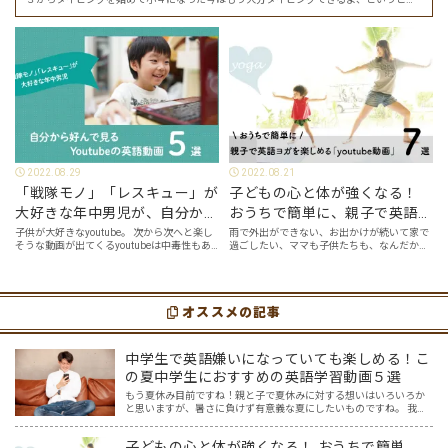
でした。 その話を聞いた娘は「私もやってみたい」ということでタイピングを始めたの
で…
2022.08.29
2022.08.21
「戦隊モノ」「レスキュー」が
子どもの心と体が強くなる！
大好きな年中男児が、自分から
おうちで簡単に、親子で英語ヨ
好んで見るyoutube英語動画５
ガを楽しめる「youtube動画」
子供が大好きなyoutube。 次から次へと楽し
雨で外出ができない、お出かけが続いて家で
そうな動画が出てくるyoutubeは中毒性もあ
過ごしたい、ママも子供たちも、なんだか疲
選
７選
りますが、英語という面でも、とても役に立
れてなんだかストレスが溜まっている、そん
つツールです。アットホーム留学では、親子
な時は英語ヨガに親子で挑戦してみません
の会話・家庭の英語環境を整えれば、
か？ 今回の記事では、親子で英語ヨガにオス
youtubeやゲーム、アプリだ…
スメの「youtube動画」を紹介します…
オススメの記事
中学生で英語嫌いになっていても楽しめる！こ
の夏中学生におすすめの英語学習動画５選
もう夏休み目前ですね！親と子で夏休みに対する想いはいろいろか
と思いますが、暑さに負けず有意義な夏にしたいものですね。 我が
家の場合、中3受験生の息子は夏休みは連日塾の夏期講座に通うこと
になりそうです。全国の受験生の皆さん、がんばってください…
子どもの心と体が強くなる！ おうちで簡単