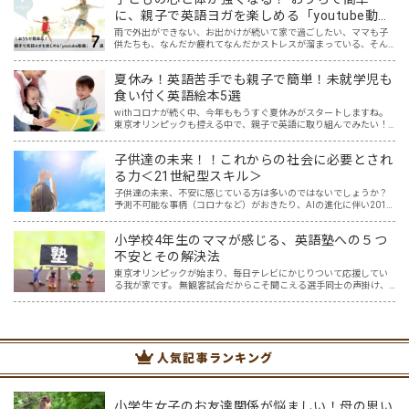
に、親子で英語ヨガを楽しめる「youtube動
画」７選
雨で外出ができない、お出かけが続いて家で過ごしたい、ママも子
供たちも、なんだか疲れてなんだかストレスが溜まっている、そん
な時は英語ヨガに親子で挑戦してみませんか？ 今回の記事では、親
子で英語ヨガにオススメの「youtube動画」を紹介します…
夏休み！英語苦手でも親子で簡単！未就学児も
食い付く英語絵本5選
withコロナが続く中、今年ももうすぐ夏休みがスタートしますね。
東京オリンピックも控える中で、親子で英語に取り組んでみたい！
と思う一方で、「どこから取り組めばいいのか分からない…。」とい
うご家庭も多いと思います。 我が家には5歳と2歳の未…
子供達の未来！！これからの社会に必要とされ
る力＜21世紀型スキル＞
子供達の未来、不安に感じている方は多いのではないでしょうか？
予測不可能な事柄（コロナなど）がおきたり、AIの進化に伴い2011
年度の時点で「将来、アメリカの子どもたちの65％が今はない職業
に就くだろう」と言われている現在。 子供達が社会に…
小学校4年生のママが感じる、英語塾への５つ
不安とその解決法
東京オリンピックが始まり、毎日テレビにかじりついて応援してい
る我が家です。 無観客試合だからこそ聞こえる選手同士の声掛け、
監督やコーチ、そして声援の声からは、様々な言語が聞こえてきま
す。その中で子供達の興味も、選手の国や言語に広がり、ますま…
人気記事ランキング
小学生女子のお友達関係が悩ましい！母の思い