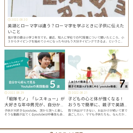
2022.08.30
英語とローマ字は違う？ローマ字を学ぶときに子供に伝えた
いこと
我が家の娘は小学２年生です。最近、知人に学校でのPC授業について聞いたところ、小
３からタイピングを始めて小４になった今はもう大分タイピングできるよ、ということ
でした。 その話を聞いた娘は「私もやってみたい」ということでタイピングを始めたの
で…
2022.08.29
2022.08.21
「戦隊モノ」「レスキュー」が
子どもの心と体が強くなる！
大好きな年中男児が、自分から
おうちで簡単に、親子で英語ヨ
好んで見るyoutube英語動画５
ガを楽しめる「youtube動画」
子供が大好きなyoutube。 次から次へと楽し
雨で外出ができない、お出かけが続いて家で
そうな動画が出てくるyoutubeは中毒性もあ
過ごしたい、ママも子供たちも、なんだか疲
選
７選
りますが、英語という面でも、とても役に立
れてなんだかストレスが溜まっている、そん
つツールです。アットホーム留学では、親子
な時は英語ヨガに親子で挑戦してみません
の会話・家庭の英語環境を整えれば、
か？ 今回の記事では、親子で英語ヨガにオス
youtubeやゲーム、アプリだ…
スメの「youtube動画」を紹介します…