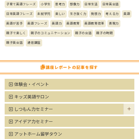
子育て英語フレーズ
小学生
思考力
想像力
日常生活
日常英会話
日常英語フレーズ
未就学児
楽しい
生き抜く力
発想力
考える力
英語
英語が苦手
英語フレーズ
英語力
英語教育
英語教育改革
表現力
親子で楽しく
親子のコミュニケーション
親子の会話
親子の時間
親子英会話
通信講座
講座レポートの記事を探す
体験会・イベント
キッズ英語サロン
しつもん力セミナー
アイデア力セミナー
アットホーム留学タウン