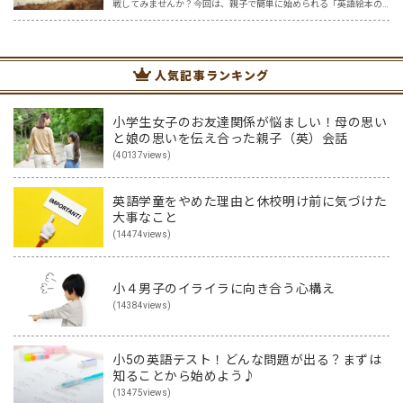
戦してみませんか？今回は、親子で簡単に始められる「英語絵本の
読み聞かせ」を紹介します。 英語なんて話せない？大丈夫です！
「英語は読めても話せない…。」そんな人でも無理なくできて、子…
人気記事ランキング
小学生女子のお友達関係が悩ましい！母の思い
と娘の思いを伝え合った親子（英）会話
(40137views)
英語学童をやめた理由と休校明け前に気づけた
大事なこと
(14474views)
小４男子のイライラに向き合う心構え
(14384views)
小5の英語テスト！どんな問題が出る？まずは
知ることから始めよう♪
(13475views)