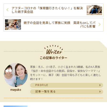
アフターコロナの「保育園行きたくない！」を解決
した親子英会話
親子の会話を見直して家族に笑顔 英語もonしてパ
パにも影響
Writer
この記事のライター
家族：主人、小1息子、小さく生まれた3歳娘、私の4人家族
『指示・命令会話からの脱却。目指せ、愉快なワーママ！』
をモットーに、親子（英）会話で母も子どもと楽しく進化し
続けます！
PROFILE
mayuko
記事一覧を見る