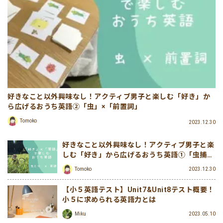
好きなこと以外興味なし！アクティブ男子と楽しむ「好き」か
ら広げるおうち英語②「虫」×「前置詞」
Tomoko
2023.12.30
好きなこと以外興味なし！アクティブ男子と楽
しむ「好き」から広げるおうち英語①「虫捕
り」×「英語」
Tomoko
2023.12.30
【小５英語テスト】Unit7&Unit8テスト概要！
小５に求められる英語力とは
Miku
2023.05.10