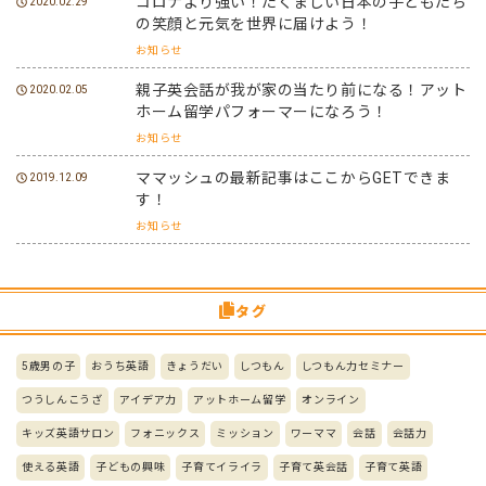
コロナより強い！たくましい日本の子どもたち
2020.02.29
の笑顔と元気を世界に届けよう！
お知らせ
親子英会話が我が家の当たり前になる！アット
2020.02.05
ホーム留学パフォーマーになろう！
お知らせ
ママッシュの最新記事はここからGETできま
2019.12.09
す！
お知らせ
タグ
5歳男の子
おうち英語
きょうだい
しつもん
しつもん力セミナー
つうしんこうざ
アイデア力
アットホーム留学
オンライン
キッズ英語サロン
フォニックス
ミッション
ワーママ
会話
会話力
使える英語
子どもの興味
子育てイライラ
子育て英会話
子育て英語