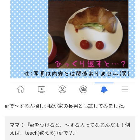
erで〜する人探し✨我が家の長男とも試してみました。
ママ：『erをつけると、～する人ってなるんだよ！例
えば、teach(教える)+erで？』