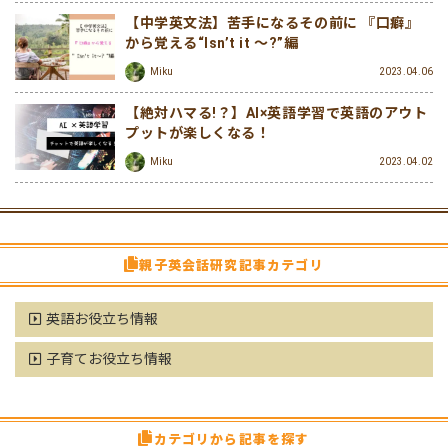
【中学英文法】苦手になるその前に 『口癖』
から覚える“Isn’t it ～?”編
Miku
2023.04.06
【絶対ハマる!？】AI×英語学習で英語のアウト
プットが楽しくなる！
Miku
2023.04.02
親子英会話研究記事カテゴリ
英語お役立ち情報
子育てお役立ち情報
カテゴリから記事を探す