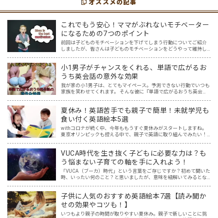
オススメの記事
これでもう安心！ママがぶれないモチベーター
になるための7つのポイント
前回は子どものモチベーションを下げてしまう行動についてご紹介
しましたが、皆さんは子どものモチベーションをどうやって維持し
ていますか？ コロナで変わってしまった不安定な時代を生き抜くに
は、何事もチャレンジ＆リベンジできるマインドが必要ですが、…
小1男子がチャンスをくれる、単語で広がるお
うち英会話の意外な効果
我が家の小1男子は、とてもマイペース。予測できない行動でいつも
家族を笑わせてくれます。 そんな彼に『単語で広がるおうち英会
話』を試してみたら、何か面白い反応があるかもしれない。 ある単
語をテーマに、しばらく息子を観察すること3か月。 想像超…
夏休み！英語苦手でも親子で簡単！未就学児も
食い付く英語絵本5選
withコロナが続く中、今年ももうすぐ夏休みがスタートしますね。
東京オリンピックも控える中で、親子で英語に取り組んでみたい！
と思う一方で、「どこから取り組めばいいのか分からない…。」とい
うご家庭も多いと思います。 我が家には5歳と2歳の未…
VUCA時代を生き抜く子どもに必要な力は？も
う悩まない子育ての軸を手に入れよう！
「VUCA（ブーカ）時代」という言葉をご存じですか？初めて聞いた
時、いったい何のこと？と思いましたが、意味を紐解いてみるとな
るほどと！と納得しました。まさに今、VUCA時代に突入しており、
そしてこれからもその時代は続くでしょう。 その新時代…
子供に人気のおすすめ英語絵本7選【読み聞か
せの効果やコツも！】
いつもより親子の時間が取りやすい夏休み。親子で新しいことに挑