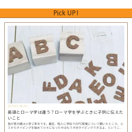
Pick UP!
2022.08.30
英語とローマ字は違う？ローマ字を学ぶときに子供に伝えた
いこと
我が家の娘は小学２年生です。最近、知人に学校でのPC授業について聞いたところ、小
３からタイピングを始めて小４になった今はもう大分タイピングできるよ、ということ
でした。 その話を聞いた娘は「私もやってみたい」ということでタイピングを始めたの