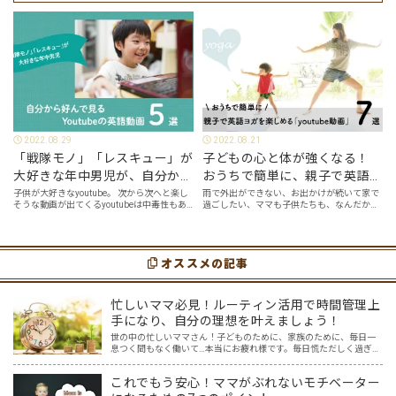
で…
2022.08.29
2022.08.21
「戦隊モノ」「レスキュー」が
子どもの心と体が強くなる！
大好きな年中男児が、自分から
おうちで簡単に、親子で英語ヨ
好んで見るyoutube英語動画５
ガを楽しめる「youtube動画」
子供が大好きなyoutube。 次から次へと楽し
雨で外出ができない、お出かけが続いて家で
そうな動画が出てくるyoutubeは中毒性もあ
過ごしたい、ママも子供たちも、なんだか疲
選
７選
りますが、英語という面でも、とても役に立
れてなんだかストレスが溜まっている、そん
つツールです。アットホーム留学では、親子
な時は英語ヨガに親子で挑戦してみません
の会話・家庭の英語環境を整えれば、
か？ 今回の記事では、親子で英語ヨガにオス
youtubeやゲーム、アプリだ…
スメの「youtube動画」を紹介します…
オススメの記事
忙しいママ必見！ルーティン活用で時間管理上
手になり、自分の理想を叶えましょう！
世の中の忙しいママさん！子どものために、家族のために、毎日一
息つく間もなく働いて…本当にお疲れ様です。毎日慌ただしく過ぎ去
っていくのに、自分のための時間はほとんどない…（涙）そんなママ
にはぜひこの記事を読んで自分にとってよいルーティンを作り…
これでもう安心！ママがぶれないモチベーター