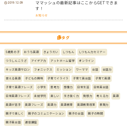
ママッシュの最新記事はここからGETできま
2019.12.09
す！
お知らせ
タグ
5歳男の子
おうち英語
きょうだい
しつもん
しつもん力セミナー
つうしんこうざ
アイデア力
アットホーム留学
オンライン
キッズ英語サロン
フォニックス
ミッション
ワーママ
会話
会話力
使える英語
子どもの興味
子育てイライラ
子育て英会話
子育て英語
子育て英語フレーズ
小学生
思考力
想像力
日常生活
日常英会話
日常英語フレーズ
未就学児
楽しい
生き抜く力
発想力
考える力
英語
英語が苦手
英語フレーズ
英語力
英語教育
英語教育改革
表現力
親子で楽しく
親子のコミュニケーション
親子の会話
親子の時間
親子英会話
通信講座