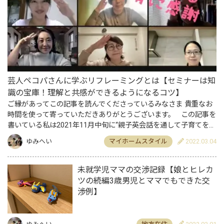
芸人ペコパさんに学ぶリフレーミングとは【セミナーは知
識の宝庫！理解と共感ができるようになるコツ】
ご縁があってこの記事を読んでくださっているみなさま 貴重なお
時間を使って寄っていただきありがとうございます。 この記事を
書いている私は2021年11月中旬に“親子英会話を通して子育てを楽
にするセミナー”を受講し始めて、4ヶ月目…
ゆみへい
マイホームスタイル
2022.03.04
未就学児ママの交渉記録【娘とヒレカ
ツの続編3歳男児とママでもできた交
渉例】