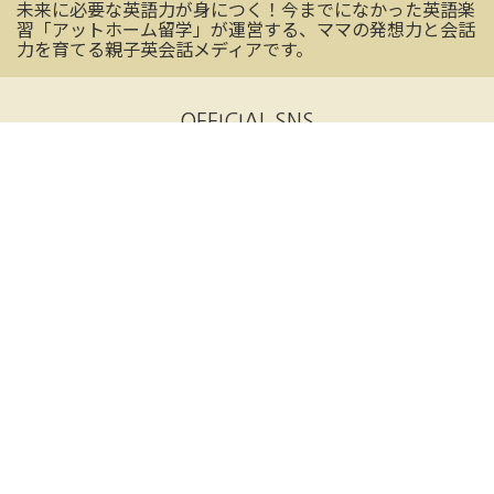
未来に必要な英語力が身につく！今までになかった英語楽
習「アットホーム留学」が運営する、ママの発想力と会話
力を育てる親子英会話メディアです。
OFFICIAL SNS
mamashの最新情報を受け取る
CONTACT US
お気軽にお問い合わせください
メールアドレス
※必須
名前（姓）
※必須