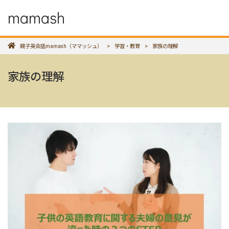
mamash
親子英会話mamash（ママッシュ）
>
学習・教育
>
家族の理解
家族の理解