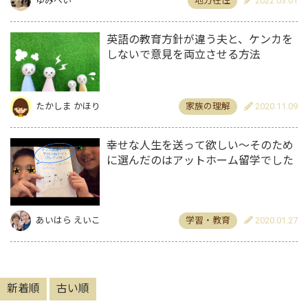
ゆみへい
地方在住
2022.03.01
英語の教育方針が違う夫と、ケンカを
しないで意見を両立させる方法
たかしま かほり
家族の理解
2020.11.09
幸せな人生を送って欲しい〜そのため
に選んだのはアットホーム留学でした
あいはら えいこ
学習・教育
2020.01.27
新着順
古い順