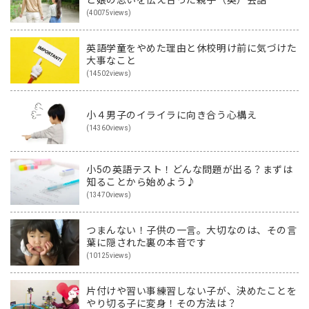
と娘の思いを伝え合った親子（英）会話
(40075views)
英語学童をやめた理由と休校明け前に気づけた
大事なこと
(14502views)
小４男子のイライラに向き合う心構え
(14360views)
小5の英語テスト！どんな問題が出る？まずは
知ることから始めよう♪
(13470views)
つまんない！子供の一言。大切なのは、その言
葉に隠された裏の本音です
(10125views)
片付けや習い事練習しない子が、決めたことを
やり切る子に変身！その方法は？