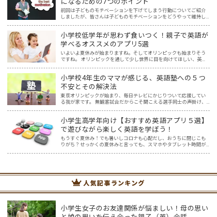
になるための7つのポイント
前回は子どものモチベーションを下げてしまう行動についてご紹介
しましたが、皆さんは子どものモチベーションをどうやって維持し
ていますか？ コロナで変わってしまった不安定な時代を生き抜くに
は、何事もチャレンジ＆リベンジできるマインドが必要ですが、…
小学校低学年が思わず食いつく！親子で英語が
学べるオススメのアプリ5選
いよいよ夏休みが始まりますね。そしてオリンピックも始まりそう
ですね。 オリンピックを通して少し世界に目を向けてほしい、英語
に興味を持ってほしいと思ってはいませんか？ オリンピック開催に
は賛否両論ありますが、私はもし開催されるなら、子供たちと…
小学校4年生のママが感じる、英語塾への５つ
不安とその解決法
東京オリンピックが始まり、毎日テレビにかじりついて応援してい
る我が家です。 無観客試合だからこそ聞こえる選手同士の声掛け、
監督やコーチ、そして声援の声からは、様々な言語が聞こえてきま
す。その中で子供達の興味も、選手の国や言語に広がり、ますま…
小学生高学年向け【おすすめ英語アプリ５選】
で遊びながら楽しく英語を学ぼう！
もうすぐ夏休み！でも暑いしコロナも心配だし、おうちに閉じこも
りがち？せっかくの夏休みと言っても、スマホやタブレット時間が
長くなり、おうちの方は頭を悩ませているかもしれませんね。そこ
で、遊び感覚で英語の勉強ができちゃう、親と子どもにとってWi…
人気記事ランキング
小学生女子のお友達関係が悩ましい！母の思い