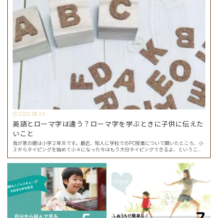
2022.08.30
英語とローマ字は違う？ローマ字を学ぶときに子供に伝えた
いこと
我が家の娘は小学２年生です。最近、知人に学校でのPC授業について聞いたところ、小
３からタイピングを始めて小４になった今はもう大分タイピングできるよ、ということ
でした。 その話を聞いた娘は「私もやってみたい」ということでタイピングを始めたの
で…