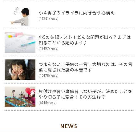
小４男子のイライラに向き合う心構え
(14361views)
小5の英語テスト！どんな問題が出る？まずは
知ることから始めよう♪
(13497views)
つまんない！子供の一言。大切なのは、その言
葉に隠された裏の本音です
(10178views)
片付けや習い事練習しない子が、決めたことを
やり切る子に変身！その方法は？
(6245views)
NEWS