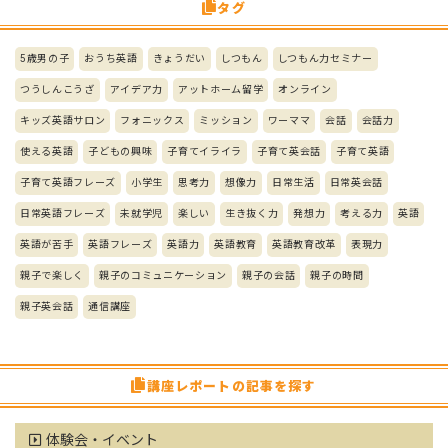
タグ
5歳男の子
おうち英語
きょうだい
しつもん
しつもん力セミナー
つうしんこうざ
アイデア力
アットホーム留学
オンライン
キッズ英語サロン
フォニックス
ミッション
ワーママ
会話
会話力
使える英語
子どもの興味
子育てイライラ
子育て英会話
子育て英語
子育て英語フレーズ
小学生
思考力
想像力
日常生活
日常英会話
日常英語フレーズ
未就学児
楽しい
生き抜く力
発想力
考える力
英語
英語が苦手
英語フレーズ
英語力
英語教育
英語教育改革
表現力
親子で楽しく
親子のコミュニケーション
親子の会話
親子の時間
親子英会話
通信講座
講座レポートの記事を探す
体験会・イベント