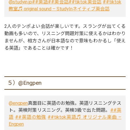
@studyin.jp
##英語
##英会話
##tiktok英会話
##tiktok
教室
♬ original sound – StudyInネイティブ英会話
2人のテンポよい会話が楽しいです。スラングが出てくる
動画も多いので、リスニング問題対策に使えるかはわかり
ませんが、相方さんが日本語なので意味もわかるし「使え
る英語」であることは確かです！
５）@Engpen
@engpen
真面目に英語のお勉強。英語リスニングテス
ト。英検対策リスニング。英検3級で出た問題。
##英
語
##英語の勉強
##tiktok英語
♬ オリジナル楽曲 –
Engpen