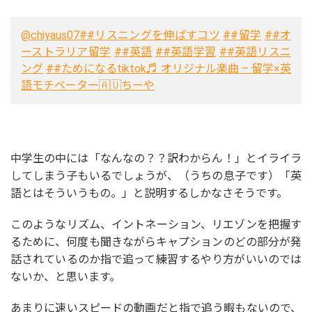
@chiyaus07
##リスニングを伸ばすコツ
##留学
##オ
ーストラリア留学
##英語
##英語学習
##英語リスニ
ング
##ためになるtiktok
♬ オリジナル楽曲 – 留学×英
語モチベーター🇦🇺ちーや
中学生の中には「なんなの？？訳わからん！」とイライラ
してしまう子もいるでしょうが、（うちの息子です）「英
語とはそういうもの。」と説明するしかなさそうです。
このようなリズム、イントネーション、リエゾンを把握す
るために、何度も聞きながらキャプションのどの部分が発
話されているのか指で追って練習するやり方がいいのでは
ないか、と思います。
あまりに速いスピードの動画だと指で追う暇もないので、