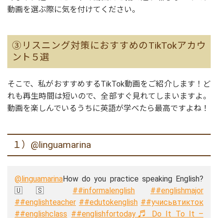
動画を選ぶ際に気を付けてください。
③リスニング対策におすすめのTikTokアカウ
ント５選
そこで、私がおすすめするTikTok動画をご紹介します！ど
れも再生時間は短いので、全部すぐ見れてしまいますよ。
動画を楽しんでいるうちに英語が学べたら最高ですよね！
１）@linguamarina
@linguamarina
How do you practice speaking English?
🇺🇸
##informalenglish
##englishmajor
##englishteacher
##edutokenglish
##учисьвтикток
##englishclass
##englishfortoday
♬ Do It To It –