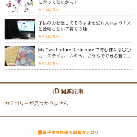
に合ってないかも！
みずたに ちか
子供の力を信じてそのままを受け入れよう！人
と比較しない子育ての軸
みずたに ちか
My Own Picture Dictionary で育む様々な〇〇
力！ステイホームの今、おうちでできる親子英
語学習のかたち
みずたに ちか
関連記事
カテゴリーが見つかりません
親子英会話研究記事カテゴリ