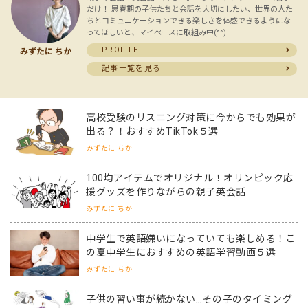
だけ！ 思春期の子供たちと会話を大切にしたい、世界の人た
ちとコミュニケーションできる楽しさを体感できるようにな
ってほしいと、マイペースに取組み中(^^)
PROFILE
みずたに ちか
記事一覧を見る
高校受験のリスニング対策に今からでも効果が
出る？！おすすめTikTok５選
みずたに ちか
100均アイテムでオリジナル！オリンピック応
援グッズを作りながらの親子英会話
みずたに ちか
中学生で英語嫌いになっていても楽しめる！こ
の夏中学生におすすめの英語学習動画５選
みずたに ちか
子供の習い事が続かない…その子のタイミング