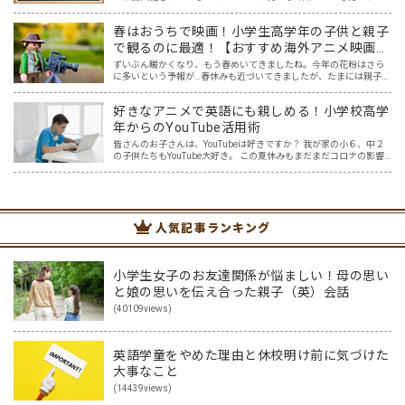
くさんおられるでしょう。 そして、中学入試を含め、入試と呼ばれ
る試験には、今までの知識だけを問われる問題から、知…
春はおうちで映画！小学生高学年の子供と親子
で観るのに最適！【おすすめ海外アニメ映画５
選】
ずいぶん暖かくなり、もう春めいてきましたね。今年の花粉はさら
に多いという予報が…春休みも近づいてきましたが、たまには親子で
一緒におうちでゆっくり映画を楽しみませんか？ 親子でのおうち映
画鑑賞は、親子で過ごす春休みの過ごし方にピッタリ！そこで…
好きなアニメで英語にも親しめる！小学校高学
年からのYouTube活用術
皆さんのお子さんは、YouTubeは好きですか？ 我が家の小６、中２
の子供たちもYouTube大好き。 この夏休みもまだまだコロナの影響
を受け自由な行き来ができそうもない中、 大好きなYouTube動画
で、英語学習も出来ればいいのに・・・ …
人気記事ランキング
小学生女子のお友達関係が悩ましい！母の思い
と娘の思いを伝え合った親子（英）会話
(40109views)
英語学童をやめた理由と休校明け前に気づけた
大事なこと
(14439views)