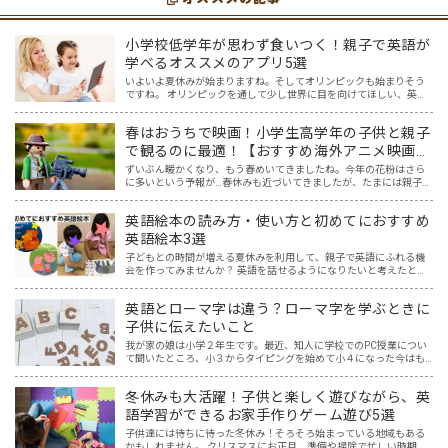
小学校低学年が思わず食いつく！親子で英語が
学べるオススメのアプリ5選
いよいよ夏休みが始まりますね。そしてオリンピックも始まりそう
ですね。 オリンピックを通して少し世界に目を向けてほしい、英語
に興味を持ってほしいと思ってはいませんか？ オリンピック開催に
は賛否両論ありますが、私はもし開催されるなら、子供たちと…
春はおうちで映画！小学生高学年の子供と親子
で観るのに最適！【おすすめ海外アニメ映画５
選】
ずいぶん暖かくなり、もう春めいてきましたね。今年の花粉はさら
に多いという予報が…春休みも近づいてきましたが、たまには親子で
一緒におうちでゆっくり映画を楽しみませんか？ 親子でのおうち映
画鑑賞は、親子で過ごす春休みの過ごし方にピッタリ！そこで…
英語絵本の読み方・使い方と初めてにおすすめ
英語絵本3選
子どもとの時間が増える夏休みを利用して、親子で英語にふれる機
会を作ってみませんか？ 英語を話せるようになりたいと考えたと
き、Youtube、InstagramやTikTokなど映像を一緒に見て真似する方
法、アプリやボードゲーム、カードゲーム…
英語とローマ字は違う？ローマ字を学ぶときに
子供に伝えたいこと
我が家の娘は小学２年生です。最近、知人に学校でのPC授業につい
て聞いたところ、小３からタイピングを始めて小４になった今はも
う大分タイピングできるよ、ということでした。 その話を聞いた娘
は「私もやってみたい」ということでタイピングを始めたので…
冬休みも大活躍！子供と楽しく遊びながら、英
語学習ができるお家手作りゲーム遊び5選
子供達には待ちに待った冬休み！そろそろ始まっている地域もある
かもしれません。 クリスマスにお正月、準備や掃除で忙しい時期で