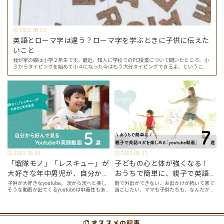
2022.08.30
英語とローマ字は違う？ローマ字を学ぶときに子供に伝えた
いこと
我が家の娘は小学２年生です。最近、知人に学校でのPC授業について聞いたところ、小
３からタイピングを始めて小４になった今はもう大分タイピングできるよ、ということ
でした。 その話を聞いた娘は「私もやってみたい」ということでタイピングを始めたの
で…
2022.08.29
2022.08.21
「戦隊モノ」「レスキュー」が
子どもの心と体が強くなる！
大好きな年中男児が、自分から
おうちで簡単に、親子で英語ヨ
好んで見るyoutube英語動画５
ガを楽しめる「youtube動画」
子供が大好きなyoutube。 次から次へと楽し
雨で外出ができない、お出かけが続いて家で
そうな動画が出てくるyoutubeは中毒性もあ
過ごしたい、ママも子供たちも、なんだか疲
選
７選
りますが、英語という面でも、とても役に立
れてなんだかストレスが溜まっている、そん
つツールです。アットホーム留学では、親子
な時は英語ヨガに親子で挑戦してみません
の会話・家庭の英語環境を整えれば、
か？ 今回の記事では、親子で英語ヨガにオス
youtubeやゲーム、アプリだ…
スメの「youtube動画」を紹介します…
オススメの記事