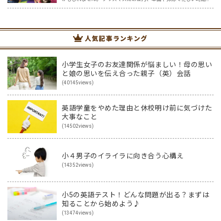
もありますが、夏休みと違い冬休みは、比較的お家で過ごす方も多
いのではないでしょうか？ 夏休みほど宿題もなく、のんびり過…
人気記事ランキング
小学生女子のお友達関係が悩ましい！母の思い
と娘の思いを伝え合った親子（英）会話
(40145views)
英語学童をやめた理由と休校明け前に気づけた
大事なこと
(14502views)
小４男子のイライラに向き合う心構え
(14352views)
小5の英語テスト！どんな問題が出る？まずは
知ることから始めよう♪
(13474views)