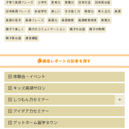
子育て英語フレーズ
小学生
思考力
想像力
日常生活
日常英会話
日常英語フレーズ
未就学児
楽しい
生き抜く力
発想力
考える力
英語
英語が苦手
英語フレーズ
英語力
英語教育
英語教育改革
表現力
親子で楽しく
親子のコミュニケーション
親子の会話
親子の時間
親子英会話
通信講座
講座レポートの記事を探す
体験会・イベント
キッズ英語サロン
しつもん力セミナー
アイデア力セミナー
アットホーム留学タウン