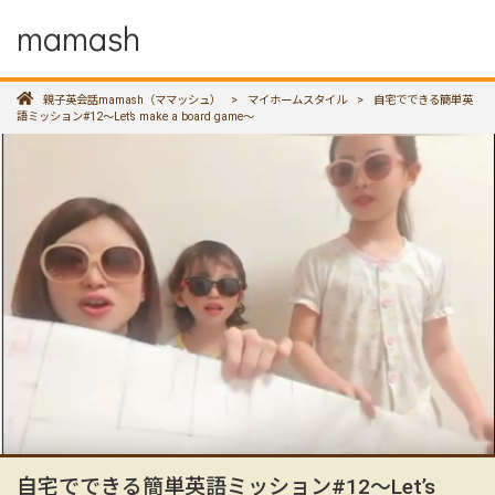
mamash
親子英会話mamash（ママッシュ）
>
マイホームスタイル
>
自宅でできる簡単英
語ミッション#12〜Let’s make a board game〜
自宅でできる簡単英語ミッション#12〜Let’s