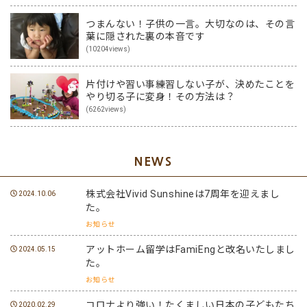
つまんない！子供の一言。大切なのは、その言
葉に隠された裏の本音です
(10204views)
片付けや習い事練習しない子が、決めたことを
やり切る子に変身！その方法は？
(6262views)
NEWS
株式会社Vivid Sunshineは7周年を迎えまし
2024.10.06
た。
お知らせ
アットホーム留学はFamiEngと改名いたしまし
2024.05.15
た。
お知らせ
コロナより強い！たくましい日本の子どもたち
2020.02.29