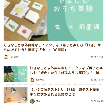
好きなこと以外興味なし！アクティブ男子と楽しむ「好き」か
ら広げるおうち英語②「虫」×「前置詞」
Tomoko
2023.12.30
好きなこと以外興味なし！アクティブ男子と楽
しむ「好き」から広げるおうち英語①「虫捕
り」×「英語」
Tomoko
2023.12.30
【小５英語テスト】Unit7&Unit8テスト概要！
小５に求められる英語力とは
Miku
2023.05.10