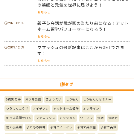
の笑顔と元気を世界に届けよう！
お知らせ
親子英会話が我が家の当たり前になる！アット
2020.02.05
ホーム留学パフォーマーになろう！
お知らせ
ママッシュの最新記事はここからGETできま
2019.12.09
す！
お知らせ
タグ
5歳男の子
おうち英語
きょうだい
しつもん
しつもん力セミナー
つうしんこうざ
アイデア力
アットホーム留学
オンライン
キッズ英語サロン
フォニックス
ミッション
ワーママ
会話
会話力
使える英語
子どもの興味
子育てイライラ
子育て英会話
子育て英語