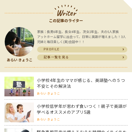
Writer
この記事のライター
家族：長男6年生、長女4年生、次女2年生、夫の5人家族
アットホーム留学に出会って、日常に英語が増えました！3人
兄妹と毎日楽しく(英)会話中！！
PROFILE
記事一覧を見る
あらい きょうこ
小学校4年生のママが感じる、英語塾への５つ
不安とその解決法
あらい きょうこ
小学校低学年が思わず食いつく！親子で英語が
学べるオススメのアプリ5選
あらい きょうこ