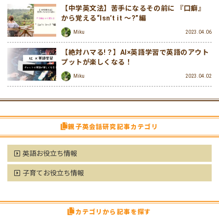
【中学英文法】苦手になるその前に 『口癖』
から覚える“Isn’t it ～?”編
Miku
2023.04.06
【絶対ハマる!？】AI×英語学習で英語のアウト
プットが楽しくなる！
Miku
2023.04.02
親子英会話研究記事カテゴリ
英語お役立ち情報
子育てお役立ち情報
カテゴリから記事を探す