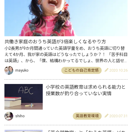
共働き家庭のおうち英語が3倍楽しくなるやり方
小2長男が9か月間通っていた英語学童をめ、おうち英語に切り替
えて4か月、我が家の英語はどうなったでしょうか？！ 「苦手科目
は英語」、から、「僕、結構わかってるでしょ、世界の人と話せ
る気がしてきた！」に変わってきました。 こんなにも変わる子
mayuko
こどもの自己肯定感
2020.10.26
供…
小学校の英語教育は求められる能力と
授業数が釣り合っていない実情
shiho
英語教育環境
2020.07.31