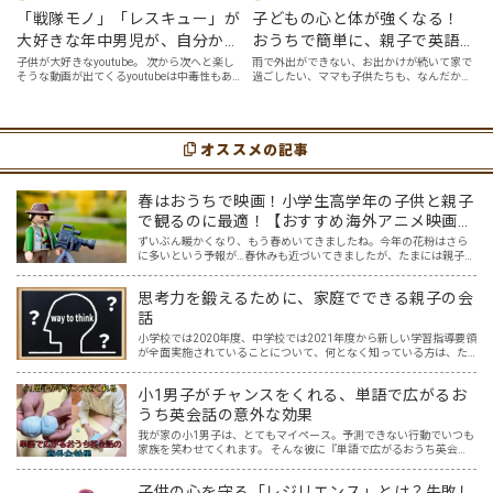
「戦隊モノ」「レスキュー」が
子どもの心と体が強くなる！
大好きな年中男児が、自分から
おうちで簡単に、親子で英語ヨ
好んで見るyoutube英語動画５
ガを楽しめる「youtube動画」
子供が大好きなyoutube。 次から次へと楽し
雨で外出ができない、お出かけが続いて家で
そうな動画が出てくるyoutubeは中毒性もあ
過ごしたい、ママも子供たちも、なんだか疲
選
７選
りますが、英語という面でも、とても役に立
れてなんだかストレスが溜まっている、そん
つツールです。アットホーム留学では、親子
な時は英語ヨガに親子で挑戦してみません
の会話・家庭の英語環境を整えれば、
か？ 今回の記事では、親子で英語ヨガにオス
youtubeやゲーム、アプリだ…
スメの「youtube動画」を紹介します…
オススメの記事
春はおうちで映画！小学生高学年の子供と親子
で観るのに最適！【おすすめ海外アニメ映画５
選】
ずいぶん暖かくなり、もう春めいてきましたね。今年の花粉はさら
に多いという予報が…春休みも近づいてきましたが、たまには親子で
一緒におうちでゆっくり映画を楽しみませんか？ 親子でのおうち映
画鑑賞は、親子で過ごす春休みの過ごし方にピッタリ！そこで…
思考力を鍛えるために、家庭でできる親子の会
話
小学校では2020年度、中学校では2021年度から新しい学習指導要領
が全面実施されていることについて、何となく知っている方は、た
くさんおられるでしょう。 そして、中学入試を含め、入試と呼ばれ
る試験には、今までの知識だけを問われる問題から、知…
小1男子がチャンスをくれる、単語で広がるお
うち英会話の意外な効果
我が家の小1男子は、とてもマイペース。予測できない行動でいつも
家族を笑わせてくれます。 そんな彼に『単語で広がるおうち英会
話』を試してみたら、何か面白い反応があるかもしれない。 ある単
語をテーマに、しばらく息子を観察すること3か月。 想像超…
子供の心を守る「レジリエンス」とは？失敗し