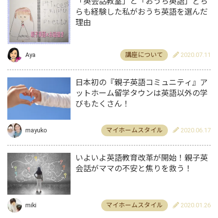
「英会話教室」と「おうち英語」どち
らも経験した私がおうち英語を選んだ
理由
Aya
講座について
2020.07.11
日本初の『親子英語コミュニティ』ア
ットホーム留学タウンは英語以外の学
びもたくさん！
mayuko
マイホームスタイル
2020.06.17
いよいよ英語教育改革が開始！親子英
会話がママの不安と焦りを救う！
miki
マイホームスタイル
2020.01.26