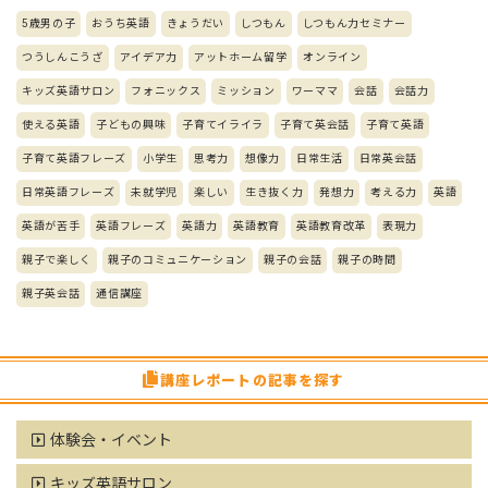
5歳男の子
おうち英語
きょうだい
しつもん
しつもん力セミナー
つうしんこうざ
アイデア力
アットホーム留学
オンライン
キッズ英語サロン
フォニックス
ミッション
ワーママ
会話
会話力
使える英語
子どもの興味
子育てイライラ
子育て英会話
子育て英語
子育て英語フレーズ
小学生
思考力
想像力
日常生活
日常英会話
日常英語フレーズ
未就学児
楽しい
生き抜く力
発想力
考える力
英語
英語が苦手
英語フレーズ
英語力
英語教育
英語教育改革
表現力
親子で楽しく
親子のコミュニケーション
親子の会話
親子の時間
親子英会話
通信講座
講座レポートの記事を探す
体験会・イベント
キッズ英語サロン