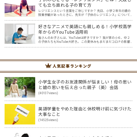
ても立ち直れる子の育て方
レジリエンスという言葉をご存じですか？ 先日、小学２年生の娘の
授業参観があったときに、先生が「子供のレジリエンス」について
お話してくださいました。先生のお話を聞いていると「なるほど」
と思うこともたくさん。一方で「レジリエンス」について紐解く…
好きなアニメで英語にも親しめる！小学校高学
年からのYouTube活用術
皆さんのお子さんは、YouTubeは好きですか？ 我が家の小６、中２
の子供たちもYouTube大好き。 この夏休みもまだまだコロナの影響
を受け自由な行き来ができそうもない中、 大好きなYouTube動画
で、英語学習も出来ればいいのに・・・ …
人気記事ランキング
小学生女子のお友達関係が悩ましい！母の思い
と娘の思いを伝え合った親子（英）会話
(40137views)
英語学童をやめた理由と休校明け前に気づけた
大事なこと
(14525views)