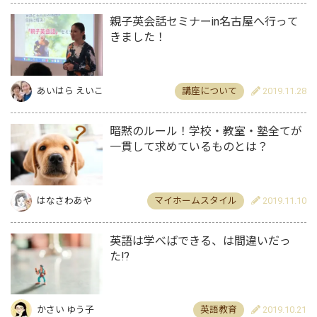
親子英会話セミナーin名古屋へ行って
きました！
あいはら えいこ
講座について
2019.11.28
暗黙のルール！学校・教室・塾全てが
一貫して求めているものとは？
はなさわあや
マイホームスタイル
2019.11.10
英語は学べばできる、は間違いだっ
た⁉︎
かさい ゆう子
英語教育
2019.10.21