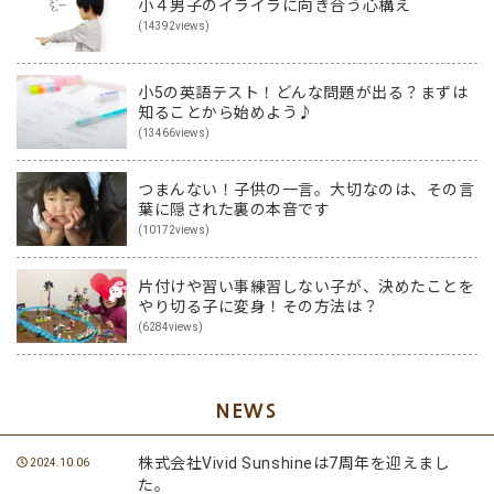
小４男子のイライラに向き合う心構え
(14392views)
小5の英語テスト！どんな問題が出る？まずは
知ることから始めよう♪
(13466views)
つまんない！子供の一言。大切なのは、その言
葉に隠された裏の本音です
(10172views)
片付けや習い事練習しない子が、決めたことを
やり切る子に変身！その方法は？
(6284views)
NEWS
株式会社Vivid Sunshineは7周年を迎えまし
2024.10.06
た。