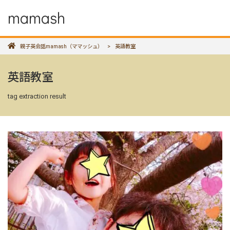
mamash
親子英会話mamash（ママッシュ）
>
英語教室
英語教室
tag extraction result