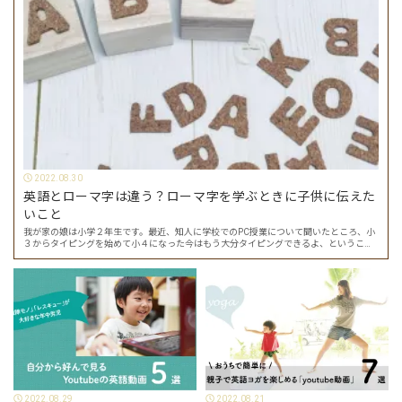
2022.08.30
英語とローマ字は違う？ローマ字を学ぶときに子供に伝えた
いこと
我が家の娘は小学２年生です。最近、知人に学校でのPC授業について聞いたところ、小
３からタイピングを始めて小４になった今はもう大分タイピングできるよ、ということ
でした。 その話を聞いた娘は「私もやってみたい」ということでタイピングを始めたの
で…
2022.08.29
2022.08.21