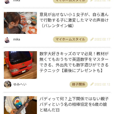
mika
マイホームスタイル
2022.02.18
意見が出せない小１女子が、自ら進ん
で行動する子に激変したママの声掛け
（バレンタイン編）
mika
マイホームスタイル
2022.02.17
数字大好きキッズのママ必見！教材が
無くてもおうちで英語数字をマスター
できる、外出先でも数字遊びができる
テクニック【最後にプレゼントも】
ゆみへい
親子関係
2022.02.12
バディって何？上下関係ではない親子
バディという名の相棒協定を6歳の娘
と結んだ日