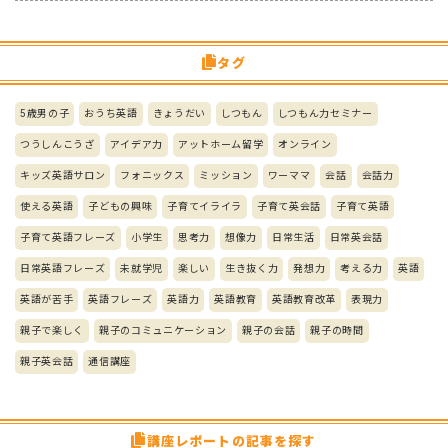
タグ
5歳男の子
おうち英語
きょうだい
しつもん
しつもん力セミナー
つうしんこうざ
アイデア力
アットホーム留学
オンライン
キッズ英語サロン
フォニックス
ミッション
ワーママ
会話
会話力
使える英語
子どもの興味
子育てイライラ
子育て英会話
子育て英語
子育て英語フレーズ
小学生
思考力
想像力
日常生活
日常英会話
日常英語フレーズ
未就学児
楽しい
生き抜く力
発想力
考える力
英語
英語が苦手
英語フレーズ
英語力
英語教育
英語教育改革
表現力
親子で楽しく
親子のコミュニケーション
親子の会話
親子の時間
親子英会話
通信講座
講座レポートの記事を探す