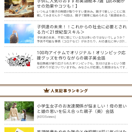
子供に人気のおすすめ英語絵本7選【読み聞か
せの効果やコツも！】
いつもより親子の時間が取りやすい夏休み。親子で新しいことに挑
戦してみませんか？今回は、親子で簡単に始められる「英語絵本の
読み聞かせ」を紹介します。 英語なんて話せない？大丈夫です！
「英語は読めても話せない…。」そんな人でも無理なくできて、子…
子供達の未来！！これからの社会に必要とされ
る力＜21世紀型スキル＞
子供達の未来、不安に感じている方は多いのではないでしょうか？
予測不可能な事柄（コロナなど）がおきたり、AIの進化に伴い2011
年度の時点で「将来、アメリカの子どもたちの65％が今はない職業
に就くだろう」と言われている現在。 子供達が社会に…
100均アイテムでオリジナル！オリンピック応
援グッズを作りながらの親子英会話
毎日熱戦が繰り広げられたオリンピックも、気付けばあっという間
に終わりが近づいていますね。みなさんが応援した競技はなんです
か？我が家は、サッカー、テニス、卓球、体操、水泳、陸上、など
など、テレビの前で家族一緒にニッポンを応援しました！ おうち…
人気記事ランキング
小学生女子のお友達関係が悩ましい！母の思い
と娘の思いを伝え合った親子（英）会話
(40135views)