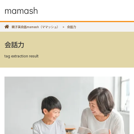
mamash
親子英会話mamash（ママッシュ）
>
会話力
会話力
tag extraction result