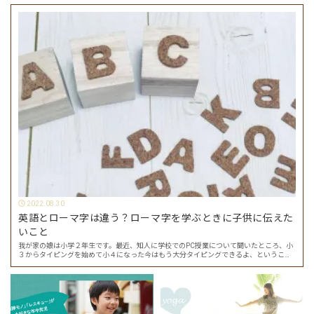
2022.08.30
英語とローマ字は違う？ローマ字を学ぶときに子供に伝えた
いこと
我が家の娘は小学２年生です。最近、知人に学校でのPC授業について聞いたところ、小
３からタイピングを始めて小４になった今はもう大分タイピングできるよ、ということ
でした。 その話を聞いた娘は「私もやってみたい」ということでタイピングを始めたの
で…