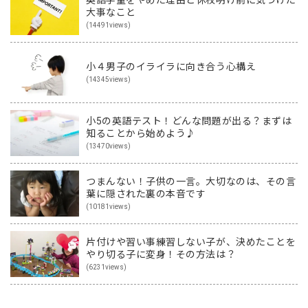
英語学童をやめた理由と休校明け前に気づけた
大事なこと
(14491views)
小４男子のイライラに向き合う心構え
(14345views)
小5の英語テスト！どんな問題が出る？まずは
知ることから始めよう♪
(13470views)
つまんない！子供の一言。大切なのは、その言
葉に隠された裏の本音です
(10181views)
片付けや習い事練習しない子が、決めたことを
やり切る子に変身！その方法は？
(6231views)