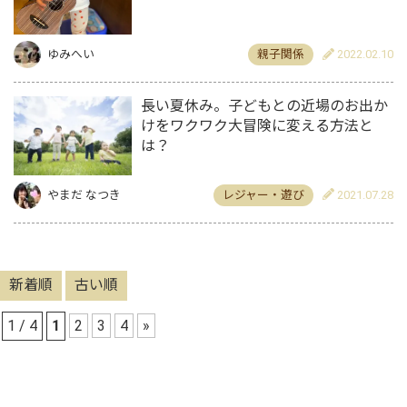
ゆみへい
親子関係
2022.02.10
長い夏休み。子どもとの近場のお出か
けをワクワク大冒険に変える方法と
は？
やまだ なつき
レジャー・遊び
2021.07.28
新着順
古い順
1 / 4
1
2
3
4
»