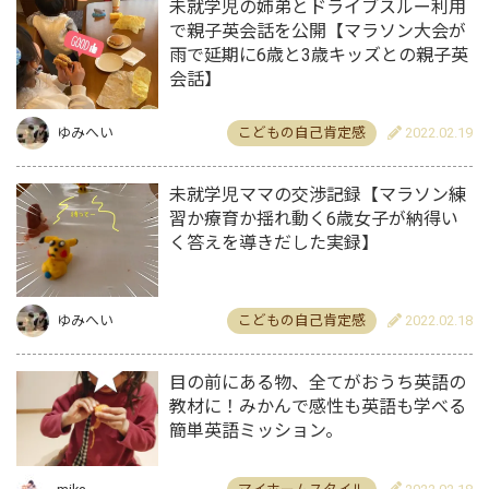
未就学児の姉弟とドライブスルー利用
で親子英会話を公開【マラソン大会が
雨で延期に6歳と3歳キッズとの親子英
会話】
ゆみへい
こどもの自己肯定感
2022.02.19
未就学児ママの交渉記録【マラソン練
習か療育か揺れ動く6歳女子が納得い
く答えを導きだした実録】
ゆみへい
こどもの自己肯定感
2022.02.18
目の前にある物、全てがおうち英語の
教材に！みかんで感性も英語も学べる
簡単英語ミッション。