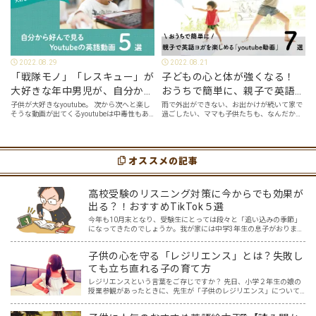
2022.08.29
2022.08.21
「戦隊モノ」「レスキュー」が
子どもの心と体が強くなる！
大好きな年中男児が、自分から
おうちで簡単に、親子で英語ヨ
好んで見るyoutube英語動画５
ガを楽しめる「youtube動画」
子供が大好きなyoutube。 次から次へと楽し
雨で外出ができない、お出かけが続いて家で
そうな動画が出てくるyoutubeは中毒性もあ
過ごしたい、ママも子供たちも、なんだか疲
選
７選
りますが、英語という面でも、とても役に立
れてなんだかストレスが溜まっている、そん
つツールです。アットホーム留学では、親子
な時は英語ヨガに親子で挑戦してみません
の会話・家庭の英語環境を整えれば、
か？ 今回の記事では、親子で英語ヨガにオス
youtubeやゲーム、アプリだ…
スメの「youtube動画」を紹介します…
オススメの記事
高校受験のリスニング対策に今からでも効果が
出る？！おすすめTikTok５選
今年も10月末となり、受験生にとっては段々と「追い込みの季節」
になってきたのでしょうか。我が家には中学3年生の息子がおりま
す。本人もわかっているものの、なかなか集中して勉強に取り組め
ないときもあります。スマホを手に取ってしまうとなかなか切り…
子供の心を守る「レジリエンス」とは？失敗し
ても立ち直れる子の育て方
レジリエンスという言葉をご存じですか？ 先日、小学２年生の娘の
授業参観があったときに、先生が「子供のレジリエンス」について
お話してくださいました。先生のお話を聞いていると「なるほど」
と思うこともたくさん。一方で「レジリエンス」について紐解く…