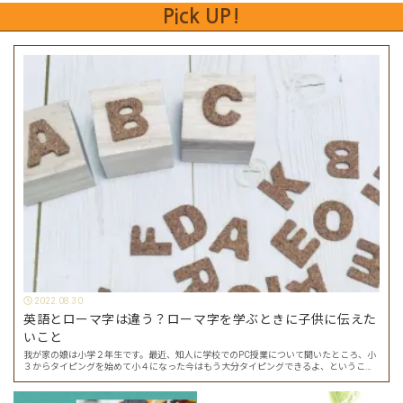
Pick UP!
2022.08.30
英語とローマ字は違う？ローマ字を学ぶときに子供に伝えた
いこと
我が家の娘は小学２年生です。最近、知人に学校でのPC授業について聞いたところ、小
３からタイピングを始めて小４になった今はもう大分タイピングできるよ、ということ
でした。 その話を聞いた娘は「私もやってみたい」ということでタイピングを始めたの
で…