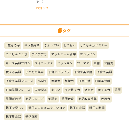
す！
お知らせ
タグ
5歳男の子
おうち英語
きょうだい
しつもん
しつもん力セミナー
つうしんこうざ
アイデア力
アットホーム留学
オンライン
キッズ英語サロン
フォニックス
ミッション
ワーママ
会話
会話力
使える英語
子どもの興味
子育てイライラ
子育て英会話
子育て英語
子育て英語フレーズ
小学生
思考力
想像力
日常生活
日常英会話
日常英語フレーズ
未就学児
楽しい
生き抜く力
発想力
考える力
英語
英語が苦手
英語フレーズ
英語力
英語教育
英語教育改革
表現力
親子で楽しく
親子のコミュニケーション
親子の会話
親子の時間
親子英会話
通信講座