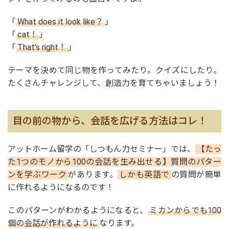
「
What does it look like？
」
「
cat！
」
「
That’s right！
」
テーマを決めて同じ物を作ってみたり。クイズにしたり。
たくさんチャレンジして、創造力を育てちゃいましょう！
目の前の物から、会話を広げる方法はコレ！
アットホーム留学の「しつもん力セミナー」では、
【たっ
た1つのモノから100の会話を生み出せる】質問のパター
ンを学ぶワーク
があります。
しかも英語で
の質問が簡単
に作れるようになるのです！
このパターンがわかるようになると、
ミカンからでも100
個の会話が作れるように
なります。