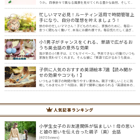
うか。 四季折々で異なる風景を見せてくれる豊かな自然、そしてそ
の自然を巧みに取り込んだ和風建築や、色鮮やかな料理は、世界中
の人々を惹きつけ、それらを求めて日本を訪れる外国人観光客も…
忙しいママ必見！ルーティン活用で時間管理上
手になり、自分の理想を叶えましょう！
世の中の忙しいママさん！子どものために、家族のために、毎日一
息つく間もなく働いて…本当にお疲れ様です。毎日慌ただしく過ぎ去
っていくのに、自分のための時間はほとんどない…（涙）そんなママ
にはぜひこの記事を読んで自分にとってよいルーティンを作り…
小1男子がチャンスをくれる、単語で広がるお
うち英会話の意外な効果
我が家の小1男子は、とてもマイペース。予測できない行動でいつも
家族を笑わせてくれます。 そんな彼に『単語で広がるおうち英会
話』を試してみたら、何か面白い反応があるかもしれない。 ある単
語をテーマに、しばらく息子を観察すること3か月。 想像超…
子供に人気のおすすめ英語絵本7選【読み聞か
せの効果やコツも！】
いつもより親子の時間が取りやすい夏休み。親子で新しいことに挑
戦してみませんか？今回は、親子で簡単に始められる「英語絵本の
読み聞かせ」を紹介します。 英語なんて話せない？大丈夫です！
「英語は読めても話せない…。」そんな人でも無理なくできて、子…
人気記事ランキング
小学生女子のお友達関係が悩ましい！母の思い
と娘の思いを伝え合った親子（英）会話
(40135views)