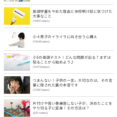
英語学童をやめた理由と休校明け前に気づけた
大事なこと
(14491views)
小４男子のイライラに向き合う心構え
(14345views)
小5の英語テスト！どんな問題が出る？まずは
知ることから始めよう♪
(13470views)
つまんない！子供の一言。大切なのは、その言
葉に隠された裏の本音です
(10181views)
片付けや習い事練習しない子が、決めたことを
やり切る子に変身！その方法は？
(6231views)