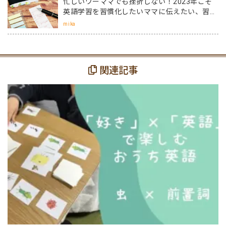
忙しいワーママでも挫折しない！2023年こそ
英語学習を習慣化したいママに伝えたい、習慣
化のコツ！
mika
関連記事