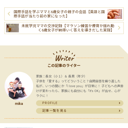
国際手話を学ぶママと6歳女子の親子の会話【英語と国
際手話が当たり前の家になった】
未就学児ママの交渉記録【マラソン練習か療育か揺れ動
く6歳女子が納得いく答えを導きだした実録】
Writer
この記事のライター
家族：長女（小１）＆ 長男（年少）
子供を「愛する」ってどういうこと？自問自答を繰り返した
私が、いつの間にか「I love you」が日常に！ 子どもへの声掛
けが変わったら、家族にも自分にも「It’s OK」が出せ、心が
ラクに！
PROFILE
mika
記事一覧を見る