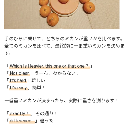
手のひらに乗せて、どちらのミカンが重いかを比べます。
全てのミカンを比べて、最終的に一番重いミカンを決めま
す。
「
Which Is Heavier, this one or that one？
」
「
Not clear
」うーん、わからない。
「
It’s hard
」難しい
「
It’s easy
」簡単！
一番重いミカンが決まったら、実際に重さを測ります！
「
exactly！
」その通り！
「
difference…
」違った