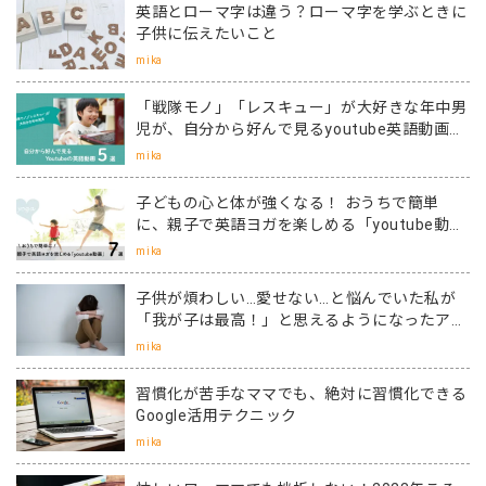
英語とローマ字は違う？ローマ字を学ぶときに
子供に伝えたいこと
mika
「戦隊モノ」「レスキュー」が大好きな年中男
児が、自分から好んで見るyoutube英語動画５
選
mika
子どもの心と体が強くなる！ おうちで簡単
に、親子で英語ヨガを楽しめる「youtube動
画」７選
mika
子供が煩わしい…愛せない…と悩んでいた私が
「我が子は最高！」と思えるようになったアッ
トホーム留学
mika
習慣化が苦手なママでも、絶対に習慣化できる
Google活用テクニック
mika