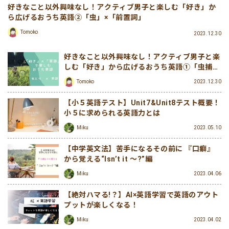
好きなこと以外興味なし！アクティブ男子と楽しむ「好き」か
ら広げるおうち英語②「虫」×「前置詞」
Tomoko
2023.12.30
好きなこと以外興味なし！アクティブ男子と楽
しむ「好き」から広げるおうち英語①「虫捕
り」×「英語」
Tomoko
2023.12.30
【小５英語テスト】Unit7&Unit8テスト概要！
小５に求められる英語力とは
Miku
2023.05.10
【中学英文法】苦手になるその前に 『口癖』
から覚える“Isn’t it ～?”編
Miku
2023.04.06
【絶対ハマる!？】AI×英語学習で英語のアウト
プットが楽しくなる！
Miku
2023.04.02