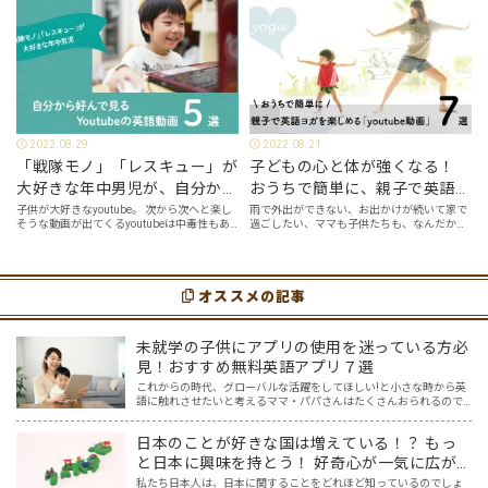
2022.08.29
2022.08.21
「戦隊モノ」「レスキュー」が
子どもの心と体が強くなる！
大好きな年中男児が、自分から
おうちで簡単に、親子で英語ヨ
好んで見るyoutube英語動画５
ガを楽しめる「youtube動画」
子供が大好きなyoutube。 次から次へと楽し
雨で外出ができない、お出かけが続いて家で
そうな動画が出てくるyoutubeは中毒性もあ
過ごしたい、ママも子供たちも、なんだか疲
選
７選
りますが、英語という面でも、とても役に立
れてなんだかストレスが溜まっている、そん
つツールです。アットホーム留学では、親子
な時は英語ヨガに親子で挑戦してみません
の会話・家庭の英語環境を整えれば、
か？ 今回の記事では、親子で英語ヨガにオス
youtubeやゲーム、アプリだ…
スメの「youtube動画」を紹介します…
オススメの記事
未就学の子供にアプリの使用を迷っている方必
見！おすすめ無料英語アプリ７選
これからの時代、グローバルな活躍をしてほしい!と小さな時から英
語に触れさせたいと考えるママ・パパさんはたくさんおられるので
はないでしょうか… そして、色々意見もある中ですが、オリンピッ
クも始まりました。 日本の選手だけでなく、たくさんの国々…
日本のことが好きな国は増えている！？ もっ
と日本に興味を持とう！ 好奇心が一気に広が
る魔法のツール「Google Map」日本編
私たち日本人は、日本に関することをどれほど知っているのでしょ