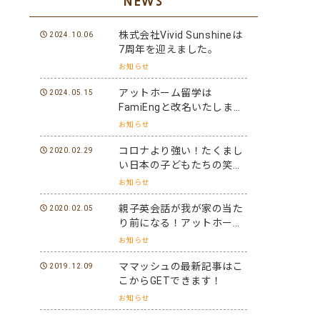
NEWS
株式会社Vivid Sunshineは
2024.10.06
7周年を迎えました。
お知らせ
アットホーム留学は
2024.05.15
FamiEngと改名いたしまし
た。
お知らせ
コロナより強い！たくまし
2020.02.29
い日本の子どもたちの笑顔
と元気を世界に届けよう！
お知らせ
親子英会話が我が家の当た
2020.02.05
り前になる！アットホーム
留学パフォーマーになろ
お知らせ
う！
ママッシュの最新記事はこ
2019.12.09
こからGETできます！
お知らせ