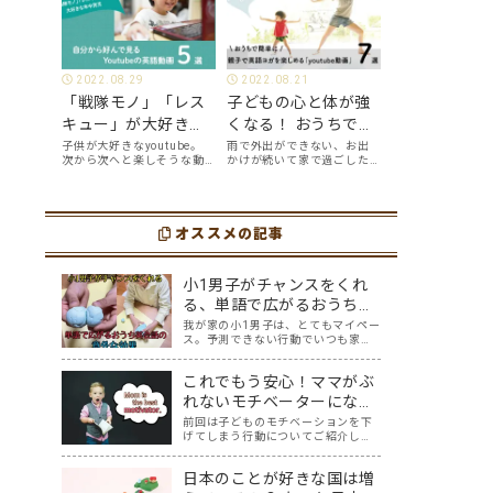
2022.08.29
2022.08.21
「戦隊モノ」「レス
子どもの心と体が強
キュー」が大好きな
くなる！ おうちで簡
年中男児が、自分か
単に、親子で英語ヨ
子供が大好きなyoutube。
雨で外出ができない、お出
次から次へと楽しそうな動
かけが続いて家で過ごした
ら好んで見る
ガを楽しめる
画が出てくるyoutubeは中毒
い、ママも子供たちも、な
youtube英語動画５
「youtube動画」７
性もありますが、英語とい
んだか疲れてなんだかスト
う面でも、とても役に立つ
レスが溜まっている、そん
選
選
ツールです。アットホーム留
な時は英語ヨガに親子で挑
学では、親子の会話・家庭
オススメの記事
戦してみませんか？ 今回の
の英語環境を整えれば、
記事では、親子で英語ヨガ
youtubeやゲーム、アプリ
にオススメの「youtube動
だ…
画」を紹介します…
小1男子がチャンスをくれ
る、単語で広がるおうち英
会話の意外な効果
我が家の小1男子は、とてもマイペー
ス。予測できない行動でいつも家族
を笑わせてくれます。 そんな彼に
『単語で広がるおうち英会話』を試
これでもう安心！ママがぶ
してみたら、何か面白い反応がある
かもしれない。 ある単語をテーマ
れないモチベーターになる
に、しばらく息子を観察すること3か
ための7つのポイント
前回は子どものモチベーションを下
月。 想像超…
げてしまう行動についてご紹介しま
したが、皆さんは子どものモチベー
ションをどうやって維持しています
日本のことが好きな国は増
か？ コロナで変わってしまった不安