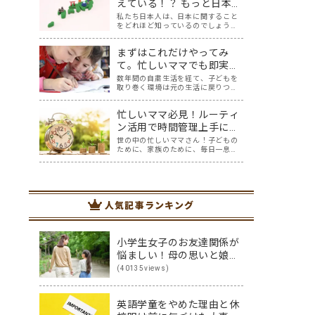
定な時代を生き抜くには、何事もチ
えている！？ もっと日本に
ャレンジ＆リベンジできるマインド
興味を持とう！ 好奇心が一
私たち日本人は、日本に関すること
が必要ですが、…
をどれほど知っているのでしょう
気に広がる魔法のツール
か。 四季折々で異なる風景を見せて
「Google Map」日本編
くれる豊かな自然、そしてその自然
まずはこれだけやってみ
を巧みに取り込んだ和風建築や、色
鮮やかな料理は、世界中の人々を惹
て。忙しいママでも即実践
きつけ、それらを求めて日本を訪れ
できる、やめるだけで効果
数年間の自粛生活を経て、子どもを
る外国人観光客も…
取り巻く環境は元の生活に戻りつつ
的な４つのモチベーション
ありますね。私たちが置かれている
対策
環境は、刻々と変化していくんだな
忙しいママ必見！ルーティ
と、感じているかたも多いのではな
いでしょうか。 おしゃべりしながら
ン活用で時間管理上手にな
給食を食べることや、みんなで集ま
り、自分の理想を叶えまし
世の中の忙しいママさん！子どもの
って遊ぶこと。…
ために、家族のために、毎日一息つ
ょう！
く間もなく働いて…本当にお疲れ様
です。毎日慌ただしく過ぎ去ってい
くのに、自分のための時間はほとん
どない…（涙）そんなママにはぜひ
この記事を読んで自分にとってよい
人気記事ランキング
ルーティンを作り…
小学生女子のお友達関係が
悩ましい！母の思いと娘の
思いを伝え合った親子
(40135views)
（英）会話
英語学童をやめた理由と休