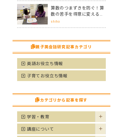
算数のつまずきを防ぐ！算
数の苦手を得意に変えるた
めに親がサポートする3つ
shiho
のコツ
親子英会話研究記事カテゴリ
英語お役立ち情報
子育てお役立ち情報
カテゴリから記事を探す
学習・教育
講座について