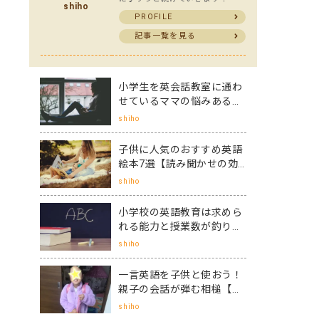
shiho
PROFILE
記事一覧を見る
小学生を英会話教室に通わ
せているママの悩みあるあ
る5選【解決策も！】
shiho
子供に人気のおすすめ英語
絵本7選【読み聞かせの効
果やコツも！】
shiho
小学校の英語教育は求めら
れる能力と授業数が釣り合
っていない実情
shiho
一言英語を子供と使おう！
親子の会話が弾む相槌【一
言英語フレーズ7選】
shiho