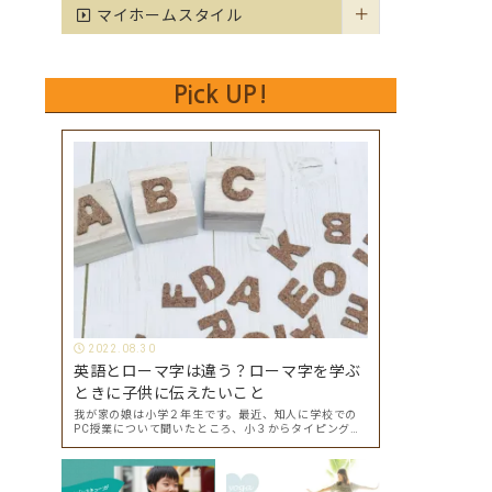
マイホームスタイル
Pick UP!
2022.08.30
英語とローマ字は違う？ローマ字を学ぶ
ときに子供に伝えたいこと
我が家の娘は小学２年生です。最近、知人に学校での
PC授業について聞いたところ、小３からタイピングを
始めて小４になった今はもう大分タイピングできる
よ、ということでした。 その話を聞いた娘は「私もや
ってみたい」ということでタイピングを始めたので…