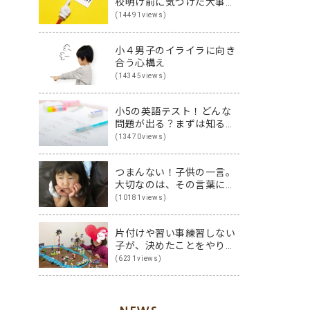
校明け前に気づけた大事な
こと
(14491views)
小４男子のイライラに向き
合う心構え
(14345views)
小5の英語テスト！どんな
問題が出る？まずは知るこ
とから始めよう♪
(13470views)
つまんない！子供の一言。
大切なのは、その言葉に隠
された裏の本音です
(10181views)
片付けや習い事練習しない
子が、決めたことをやり切
る子に変身！その方法は？
(6231views)