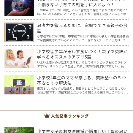
う悩まない子育ての軸を手に入れよう！
「VUCA（ブーカ）時代」という言葉をご存じですか？初めて聞いた
時、いったい何のこと？と思いましたが、意味を紐解いてみるとな
るほどと！と納得しました。まさに今、VUCA時代に突入しており、
そしてこれからもその時代は続くでしょう。 その新時代…
思考力を鍛えるために、家庭でできる親子の会
話
小学校では2020年度、中学校では2021年度から新しい学習指導要領
が全面実施されていることについて、何となく知っている方は、た
くさんおられるでしょう。 そして、中学入試を含め、入試と呼ばれ
る試験には、今までの知識だけを問われる問題から、知…
小学校低学年が思わず食いつく！親子で英語が
学べるオススメのアプリ5選
いよいよ夏休みが始まりますね。そしてオリンピックも始まりそう
ですね。 オリンピックを通して少し世界に目を向けてほしい、英語
に興味を持ってほしいと思ってはいませんか？ オリンピック開催に
は賛否両論ありますが、私はもし開催されるなら、子供たちと…
小学校4年生のママが感じる、英語塾への５つ
不安とその解決法
東京オリンピックが始まり、毎日テレビにかじりついて応援してい
る我が家です。 無観客試合だからこそ聞こえる選手同士の声掛け、
監督やコーチ、そして声援の声からは、様々な言語が聞こえてきま
す。その中で子供達の興味も、選手の国や言語に広がり、ますま…
人気記事ランキング
小学生女子のお友達関係が悩ましい！母の思い