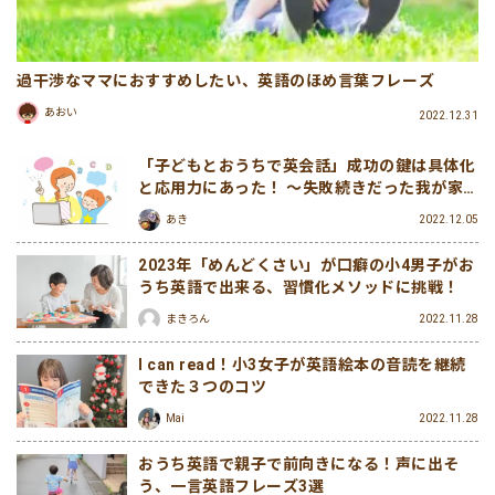
過干渉なママにおすすめしたい、英語のほめ言葉フレーズ
あおい
2022.12.31
「子どもとおうちで英会話」成功の鍵は具体化
と応用力にあった！ 〜失敗続きだった我が家
のおうち英会話継続への道〜
あき
2022.12.05
2023年「めんどくさい」が口癖の小4男子がお
うち英語で出来る、習慣化メソッドに挑戦！
まきろん
2022.11.28
I can read！小3女子が英語絵本の音読を継続
できた３つのコツ
Mai
2022.11.28
おうち英語で親子で前向きになる！声に出そ
う、一言英語フレーズ3選