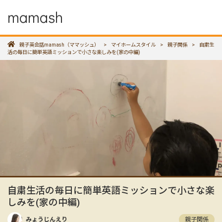
mamash
親子英会話mamash（ママッシュ）
>
マイホームスタイル
>
親子関係
>
自粛生
活の毎日に簡単英語ミッションで小さな楽しみを(家の中編)
自粛生活の毎日に簡単英語ミッションで小さな楽
しみを(家の中編)
みょうじんえり
親子関係