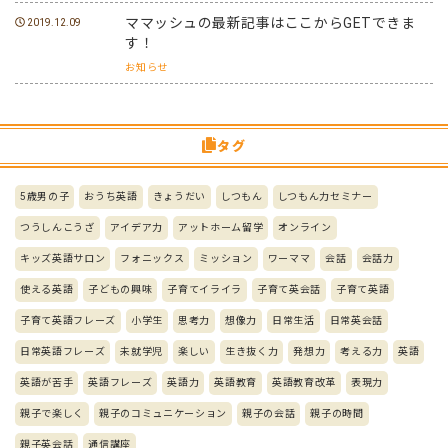
ママッシュの最新記事はここからGETできま
2019.12.09
す！
お知らせ
タグ
5歳男の子
おうち英語
きょうだい
しつもん
しつもん力セミナー
つうしんこうざ
アイデア力
アットホーム留学
オンライン
キッズ英語サロン
フォニックス
ミッション
ワーママ
会話
会話力
使える英語
子どもの興味
子育てイライラ
子育て英会話
子育て英語
子育て英語フレーズ
小学生
思考力
想像力
日常生活
日常英会話
日常英語フレーズ
未就学児
楽しい
生き抜く力
発想力
考える力
英語
英語が苦手
英語フレーズ
英語力
英語教育
英語教育改革
表現力
親子で楽しく
親子のコミュニケーション
親子の会話
親子の時間
親子英会話
通信講座