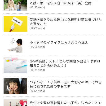
と娘の思いを伝え合った親子（英）会話
(40145views)
英語学童をやめた理由と休校明け前に気づけた
大事なこと
(14502views)
小４男子のイライラに向き合う心構え
(14352views)
小5の英語テスト！どんな問題が出る？まずは
知ることから始めよう♪
(13474views)
つまんない！子供の一言。大切なのは、その言
葉に隠された裏の本音です
(10204views)
片付けや習い事練習しない子が、決めたことを