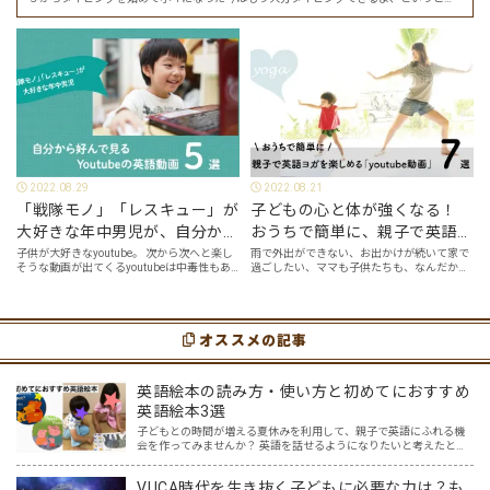
でした。 その話を聞いた娘は「私もやってみたい」ということでタイピングを始めたの
で…
2022.08.29
2022.08.21
「戦隊モノ」「レスキュー」が
子どもの心と体が強くなる！
大好きな年中男児が、自分から
おうちで簡単に、親子で英語ヨ
好んで見るyoutube英語動画５
ガを楽しめる「youtube動画」
子供が大好きなyoutube。 次から次へと楽し
雨で外出ができない、お出かけが続いて家で
そうな動画が出てくるyoutubeは中毒性もあ
過ごしたい、ママも子供たちも、なんだか疲
選
７選
りますが、英語という面でも、とても役に立
れてなんだかストレスが溜まっている、そん
つツールです。アットホーム留学では、親子
な時は英語ヨガに親子で挑戦してみません
の会話・家庭の英語環境を整えれば、
か？ 今回の記事では、親子で英語ヨガにオス
youtubeやゲーム、アプリだ…
スメの「youtube動画」を紹介します…
オススメの記事
英語絵本の読み方・使い方と初めてにおすすめ
英語絵本3選
子どもとの時間が増える夏休みを利用して、親子で英語にふれる機
会を作ってみませんか？ 英語を話せるようになりたいと考えたと
き、Youtube、InstagramやTikTokなど映像を一緒に見て真似する方
法、アプリやボードゲーム、カードゲーム…
VUCA時代を生き抜く子どもに必要な力は？も