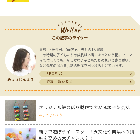
Writer
この記事のライター
家族：4歳長男、2歳次男、夫との4人家族
この時期の子どもたちの成長は本当にあっという間。ワーマ
マで忙しくても、今しかない子どもたちの想いに寄り添い、
愛と爆笑の溢れる会話の財産を日々積み上げています。
PROFILE
みょうじんえり
記事一覧を見る
オリジナル鯉のぼり製作で広がる親子英会話！
みょうじんえり
親子で遊ぼうイースター！異文化や英語への興
味を高める大チャンス？！