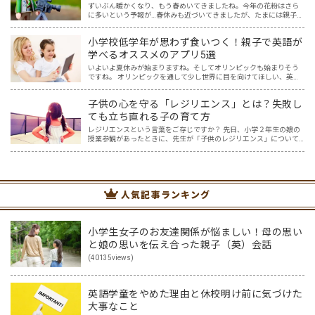
選】
ずいぶん暖かくなり、もう春めいてきましたね。今年の花粉はさら
に多いという予報が…春休みも近づいてきましたが、たまには親子で
一緒におうちでゆっくり映画を楽しみませんか？ 親子でのおうち映
画鑑賞は、親子で過ごす春休みの過ごし方にピッタリ！そこで…
小学校低学年が思わず食いつく！親子で英語が
学べるオススメのアプリ5選
いよいよ夏休みが始まりますね。そしてオリンピックも始まりそう
ですね。 オリンピックを通して少し世界に目を向けてほしい、英語
に興味を持ってほしいと思ってはいませんか？ オリンピック開催に
は賛否両論ありますが、私はもし開催されるなら、子供たちと…
子供の心を守る「レジリエンス」とは？失敗し
ても立ち直れる子の育て方
レジリエンスという言葉をご存じですか？ 先日、小学２年生の娘の
授業参観があったときに、先生が「子供のレジリエンス」について
お話してくださいました。先生のお話を聞いていると「なるほど」
と思うこともたくさん。一方で「レジリエンス」について紐解く…
人気記事ランキング
小学生女子のお友達関係が悩ましい！母の思い
と娘の思いを伝え合った親子（英）会話
(40135views)
英語学童をやめた理由と休校明け前に気づけた
大事なこと