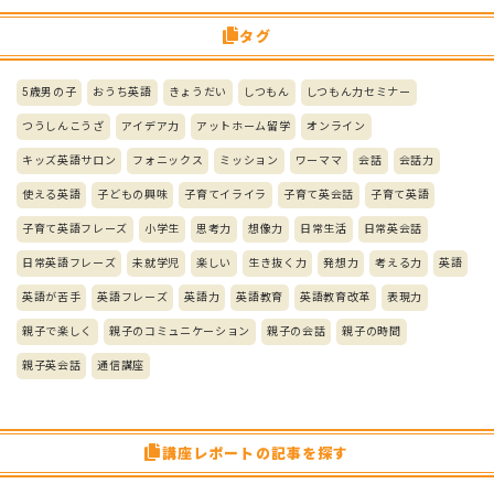
タグ
5歳男の子
おうち英語
きょうだい
しつもん
しつもん力セミナー
つうしんこうざ
アイデア力
アットホーム留学
オンライン
キッズ英語サロン
フォニックス
ミッション
ワーママ
会話
会話力
使える英語
子どもの興味
子育てイライラ
子育て英会話
子育て英語
子育て英語フレーズ
小学生
思考力
想像力
日常生活
日常英会話
日常英語フレーズ
未就学児
楽しい
生き抜く力
発想力
考える力
英語
英語が苦手
英語フレーズ
英語力
英語教育
英語教育改革
表現力
親子で楽しく
親子のコミュニケーション
親子の会話
親子の時間
親子英会話
通信講座
講座レポートの記事を探す