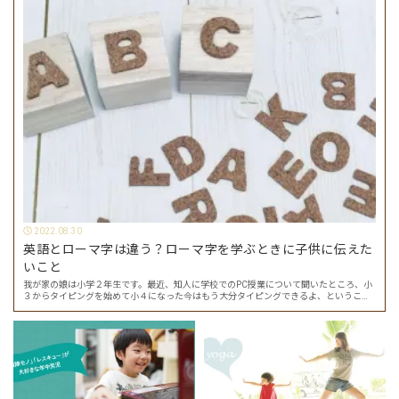
2022.08.30
英語とローマ字は違う？ローマ字を学ぶときに子供に伝えた
いこと
我が家の娘は小学２年生です。最近、知人に学校でのPC授業について聞いたところ、小
３からタイピングを始めて小４になった今はもう大分タイピングできるよ、ということ
でした。 その話を聞いた娘は「私もやってみたい」ということでタイピングを始めたの
で…