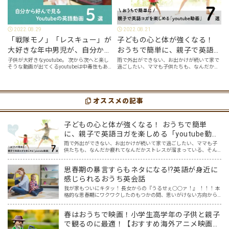
2022.08.29
2022.08.21
「戦隊モノ」「レスキュー」が
子どもの心と体が強くなる！
大好きな年中男児が、自分から
おうちで簡単に、親子で英語ヨ
好んで見るyoutube英語動画５
ガを楽しめる「youtube動画」
子供が大好きなyoutube。 次から次へと楽し
雨で外出ができない、お出かけが続いて家で
そうな動画が出てくるyoutubeは中毒性もあ
過ごしたい、ママも子供たちも、なんだか疲
選
７選
りますが、英語という面でも、とても役に立
れてなんだかストレスが溜まっている、そん
つツールです。アットホーム留学では、親子
な時は英語ヨガに親子で挑戦してみません
の会話・家庭の英語環境を整えれば、
か？ 今回の記事では、親子で英語ヨガにオス
youtubeやゲーム、アプリだ…
スメの「youtube動画」を紹介します…
オススメの記事
子どもの心と体が強くなる！ おうちで簡単
に、親子で英語ヨガを楽しめる「youtube動
画」７選
雨で外出ができない、お出かけが続いて家で過ごしたい、ママも子
供たちも、なんだか疲れてなんだかストレスが溜まっている、そん
な時は英語ヨガに親子で挑戦してみませんか？ 今回の記事では、親
子で英語ヨガにオススメの「youtube動画」を紹介します…
思春期の暴言すらもネタになる⁉英語が身近に
感じられるおうち英会話
我が家もついにキタッ！ 長女からの『うるせぇ○○ァ！』 ！！！ 本
格的な思春期にワクワクしたのもつかの間、思いがけない方向から
英語の話題に変わっていました。 ほめ言葉、相づちなど、おうち英
語といえばプラスの言葉でしょ、と思っていたけれど、思…
春はおうちで映画！小学生高学年の子供と親子
で観るのに最適！【おすすめ海外アニメ映画５