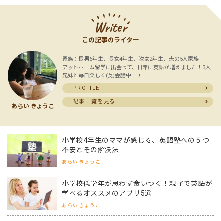
Writer
この記事のライター
家族：長男6年生、長女4年生、次女2年生、夫の5人家族
アットホーム留学に出会って、日常に英語が増えました！3人
兄妹と毎日楽しく(英)会話中！！
PROFILE
記事一覧を見る
あらい きょうこ
小学校4年生のママが感じる、英語塾への５つ
不安とその解決法
あらい きょうこ
小学校低学年が思わず食いつく！親子で英語が
学べるオススメのアプリ5選
あらい きょうこ