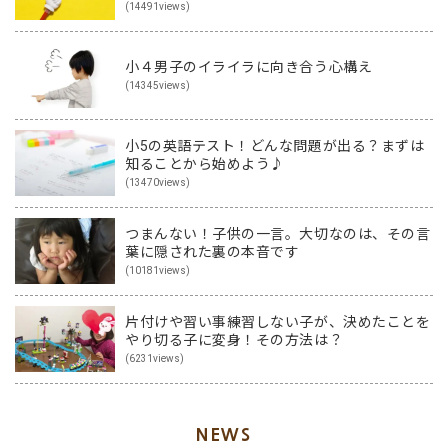
(14491views)
小４男子のイライラに向き合う心構え
(14345views)
小5の英語テスト！どんな問題が出る？まずは
知ることから始めよう♪
(13470views)
つまんない！子供の一言。大切なのは、その言
葉に隠された裏の本音です
(10181views)
片付けや習い事練習しない子が、決めたことを
やり切る子に変身！その方法は？
(6231views)
NEWS