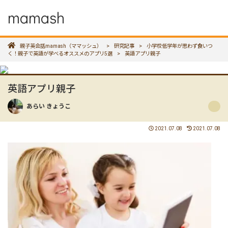
mamash
親子英会話mamash（ママッシュ）
>
研究記事
>
小学校低学年が思わず食いつ
く！親子で英語が学べるオススメのアプリ5選
>
英語アプリ親子
英語アプリ親子
あらい きょうこ
2021.07.08
2021.07.08