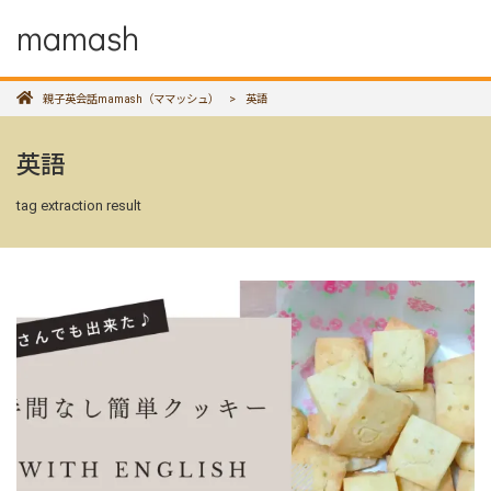
mamash
親子英会話mamash（ママッシュ）
>
英語
英語
tag extraction result