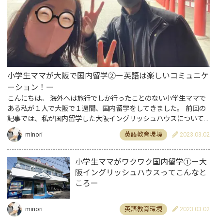
小学生ママが大阪で国内留学②ー英語は楽しいコミュニケ
ーション！ー
こんにちは。 海外へは旅行でしか行ったことのない小学生ママで
ある私が１人で大阪で１週間、国内留学をしてきました。 前回の
記事では、私が国内留学した大阪イングリッシュハウスについて
書きました。是非読んでみてください。 自分の英語には自信がな
minori
英語教育環境
2023.03.02
い…
小学生ママがワクワク国内留学①ー大
阪イングリッシュハウスってこんなと
ころー
minori
英語教育環境
2023.03.02