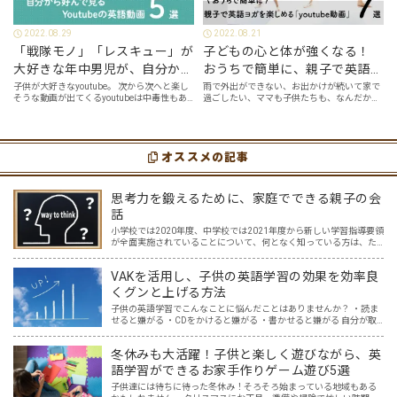
2022.08.29
2022.08.21
「戦隊モノ」「レスキュー」が
子どもの心と体が強くなる！
大好きな年中男児が、自分から
おうちで簡単に、親子で英語ヨ
好んで見るyoutube英語動画５
ガを楽しめる「youtube動画」
子供が大好きなyoutube。 次から次へと楽し
雨で外出ができない、お出かけが続いて家で
そうな動画が出てくるyoutubeは中毒性もあ
過ごしたい、ママも子供たちも、なんだか疲
選
７選
りますが、英語という面でも、とても役に立
れてなんだかストレスが溜まっている、そん
つツールです。アットホーム留学では、親子
な時は英語ヨガに親子で挑戦してみません
の会話・家庭の英語環境を整えれば、
か？ 今回の記事では、親子で英語ヨガにオス
youtubeやゲーム、アプリだ…
スメの「youtube動画」を紹介します…
オススメの記事
思考力を鍛えるために、家庭でできる親子の会
話
小学校では2020年度、中学校では2021年度から新しい学習指導要領
が全面実施されていることについて、何となく知っている方は、た
くさんおられるでしょう。 そして、中学入試を含め、入試と呼ばれ
る試験には、今までの知識だけを問われる問題から、知…
VAKを活用し、子供の英語学習の効果を効率良
くグンと上げる方法
子供の英語学習でこんなことに悩んだことはありませんか？ ・読ま
せると嫌がる ・CDをかけると嫌がる ・書かせると嫌がる 自分が取
り入れてきた英語学習では、子供に響かない。どうしたらいいんだ
ろう・・と悩んでいた時に、私が親子英会話を学んでいる…
冬休みも大活躍！子供と楽しく遊びながら、英
語学習ができるお家手作りゲーム遊び5選
子供達には待ちに待った冬休み！そろそろ始まっている地域もある