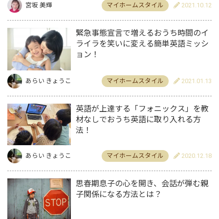
宮坂 美輝
マイホームスタイル
2021.10.12
緊急事態宣言で増えるおうち時間のイ
ライラを笑いに変える簡単英語ミッシ
ョン！
あらい きょうこ
マイホームスタイル
2021.01.13
英語が上達する「フォニックス」を教
材なしでおうち英語に取り入れる方
法！
あらい きょうこ
マイホームスタイル
2020.12.18
思春期息子の心を開き、会話が弾む親
子関係になる方法とは？