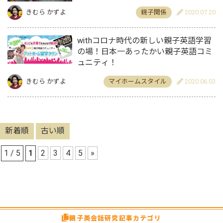
きむら かずよ
親子関係
2020.07.20
withコロナ時代の新しい親子英語学習
の場！日本一あったかい親子英語コミ
ュニティ！
きむら かずよ
マイホームスタイル
2020.06.03
新着順
古い順
1 / 5
1
2
3
4
5
»
親子英会話研究記事カテゴリ