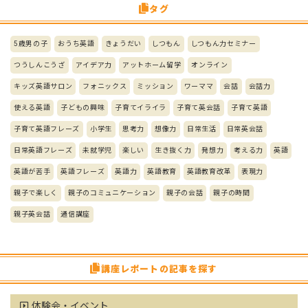
タグ
5歳男の子
おうち英語
きょうだい
しつもん
しつもん力セミナー
つうしんこうざ
アイデア力
アットホーム留学
オンライン
キッズ英語サロン
フォニックス
ミッション
ワーママ
会話
会話力
使える英語
子どもの興味
子育てイライラ
子育て英会話
子育て英語
子育て英語フレーズ
小学生
思考力
想像力
日常生活
日常英会話
日常英語フレーズ
未就学児
楽しい
生き抜く力
発想力
考える力
英語
英語が苦手
英語フレーズ
英語力
英語教育
英語教育改革
表現力
親子で楽しく
親子のコミュニケーション
親子の会話
親子の時間
親子英会話
通信講座
講座レポートの記事を探す
体験会・イベント