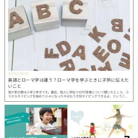
2022.08.30
英語とローマ字は違う？ローマ字を学ぶときに子供に伝えた
いこと
我が家の娘は小学２年生です。最近、知人に学校でのPC授業について聞いたところ、小
３からタイピングを始めて小４になった今はもう大分タイピングできるよ、ということ
でした。 その話を聞いた娘は「私もやってみたい」ということでタイピングを始めたの
で…