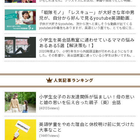
かもしれません。 クリスマスにお正月、準備や掃除で忙しい時期で
もありますが、夏休みと違い冬休みは、比較的お家で過ごす方も多
いのではないでしょうか？ 夏休みほど宿題もなく、のんびり過…
「戦隊モノ」「レスキュー」が大好きな年中男
児が、自分から好んで見るyoutube英語動画５
選
子供が大好きなyoutube。 次から次へと楽しそうな動画が出てくる
youtubeは中毒性もありますが、英語という面でも、とても役に立つ
ツールです。アットホーム留学では、親子の会話・家庭の英語環境
を整えれば、youtubeやゲーム、アプリだ…
小学生を英会話教室に通わせているママの悩み
あるある5選【解決策も！】
2020年度より、小学3年生から外国語活動が行われるようになりま
した。その影響か、英会話教室に通っている小学生は多いですね。
そんな中、小学生を英会話教室に通わせているママ達の悩みを耳に
することが増えた気がします。 英語はプロに任せた方が安…
人気記事ランキング
小学生女子のお友達関係が悩ましい！母の思い
と娘の思いを伝え合った親子（英）会話
(40135views)
英語学童をやめた理由と休校明け前に気づけた
大事なこと
(14491views)