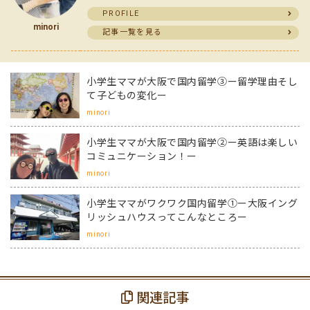
PROFILE
minori
記事一覧を見る
小学生ママが大阪で国内留学③ー留学理由そし
て子どもの変化ー
minori
小学生ママが大阪で国内留学②ー英語は楽しい
コミュニケーション！ー
minori
小学生ママがワクワク国内留学①ー大阪イング
リッシュハウスってこんなところー
minori
関連記事