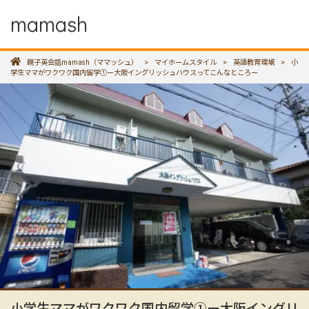
mamash
親子英会話mamash（ママッシュ）
>
マイホームスタイル
>
英語教育環境
>
小
学生ママがワクワク国内留学①ー大阪イングリッシュハウスってこんなところー
小学生ママがワクワク国内留学①ー大阪イングリ