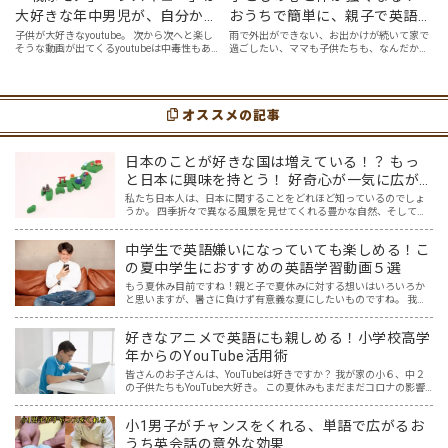
大好きな年中男児が、自分から
おうちで簡単に、親子で英語ヨ
好んで見るyoutube英語動画５
ガを楽しめる「youtube動画」
子供が大好きなyoutube。 次から次へと楽し
雨で外出ができない、お出かけが続いて家で
そうな動画が出てくるyoutubeは中毒性もあ
過ごしたい、ママも子供たちも、なんだか疲
選
７選
りますが、英語という面でも、とても役に立
れてなんだかストレスが溜まっている、そん
つツールです。アットホーム留学では、親子
な時は英語ヨガに親子で挑戦してみません
の会話・家庭の英語環境を整えれば、
か？ 今回の記事では、親子で英語ヨガにオス
youtubeやゲーム、アプリだ…
スメの「youtube動画」を紹介します…
オススメの記事
日本のことが好きな国は増えている！？ もっ
と日本に興味を持とう！ 好奇心が一気に広が
る魔法のツール「Google Map」日本編
私たち日本人は、日本に関することをどれほど知っているのでしょ
うか。 四季折々で異なる風景を見せてくれる豊かな自然、そしてそ
の自然を巧みに取り込んだ和風建築や、色鮮やかな料理は、世界中
の人々を惹きつけ、それらを求めて日本を訪れる外国人観光客も…
中学生で英語嫌いになっていても楽しめる！こ
の夏中学生におすすめの英語学習動画５選
もう夏休み目前ですね！親と子で夏休みに対する想いはいろいろか
と思いますが、暑さに負けず有意義な夏にしたいものですね。 我が
家の場合、中3受験生の息子は夏休みは連日塾の夏期講座に通うこと
になりそうです。全国の受験生の皆さん、がんばってください…
好きなアニメで英語にも親しめる！小学校高学
年からのYouTube活用術
皆さんのお子さんは、YouTubeは好きですか？ 我が家の小６、中２
の子供たちもYouTube大好き。 この夏休みもまだまだコロナの影響
を受け自由な行き来ができそうもない中、 大好きなYouTube動画
で、英語学習も出来ればいいのに・・・ …
小1男子がチャンスをくれる、単語で広がるお
うち英会話の意外な効果