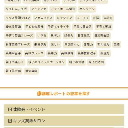
5歳男の子
おうち英語
きょうだい
しつもん
しつもん力セミナー
つうしんこうざ
アイデア力
アットホーム留学
オンライン
キッズ英語サロン
フォニックス
ミッション
ワーママ
会話
会話力
使える英語
子どもの興味
子育てイライラ
子育て英会話
子育て英語
子育て英語フレーズ
小学生
思考力
想像力
日常生活
日常英会話
日常英語フレーズ
未就学児
楽しい
生き抜く力
発想力
考える力
英語
英語が苦手
英語フレーズ
英語力
英語教育
英語教育改革
表現力
親子で楽しく
親子のコミュニケーション
親子の会話
親子の時間
親子英会話
通信講座
講座レポートの記事を探す
体験会・イベント
キッズ英語サロン