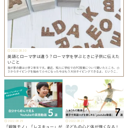
2022.08.30
英語とローマ字は違う？ローマ字を学ぶときに子供に伝えた
いこと
我が家の娘は小学２年生です。最近、知人に学校でのPC授業について聞いたところ、小
３からタイピングを始めて小４になった今はもう大分タイピングできるよ、ということ
でした。 その話を聞いた娘は「私もやってみたい」ということでタイピングを始めたの
で…
2022.08.29
2022.08.21
「戦隊モノ」「レスキュー」が
子どもの心と体が強くなる！