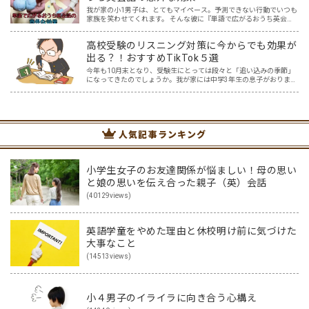
我が家の小1男子は、とてもマイペース。予測できない行動でいつも
家族を笑わせてくれます。 そんな彼に『単語で広がるおうち英会
話』を試してみたら、何か面白い反応があるかもしれない。 ある単
語をテーマに、しばらく息子を観察すること3か月。 想像超…
高校受験のリスニング対策に今からでも効果が
出る？！おすすめTikTok５選
今年も10月末となり、受験生にとっては段々と「追い込みの季節」
になってきたのでしょうか。我が家には中学3年生の息子がおりま
す。本人もわかっているものの、なかなか集中して勉強に取り組め
ないときもあります。スマホを手に取ってしまうとなかなか切り…
人気記事ランキング
小学生女子のお友達関係が悩ましい！母の思い
と娘の思いを伝え合った親子（英）会話
(40129views)
英語学童をやめた理由と休校明け前に気づけた
大事なこと
(14513views)
小４男子のイライラに向き合う心構え