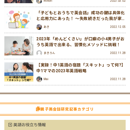
minori
2023.03.02
「子どもとおうちで英会話」成功の鍵は具体化
と応用力にあった！ 〜失敗続きだった我が家
のおうち英会話継続への道〜
あき
2022.12.05
2023年「めんどくさい」が口癖の小4男子がお
うち英語で出来る、習慣化メソッドに挑戦！
まきろん
2022.11.28
【実録！中1英語の宿題「スキット」って何?】
中1ママの2023年英語戦略
Mai
2022.11.28
親子英会話研究記事カテゴリ
英語お役立ち情報