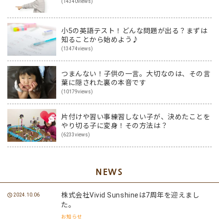
(14340views)
小5の英語テスト！どんな問題が出る？まずは
知ることから始めよう♪
(13474views)
つまんない！子供の一言。大切なのは、その言
葉に隠された裏の本音です
(10179views)
片付けや習い事練習しない子が、決めたことを
やり切る子に変身！その方法は？
(6233views)
NEWS
株式会社Vivid Sunshineは7周年を迎えまし
2024.10.06
た。
お知らせ