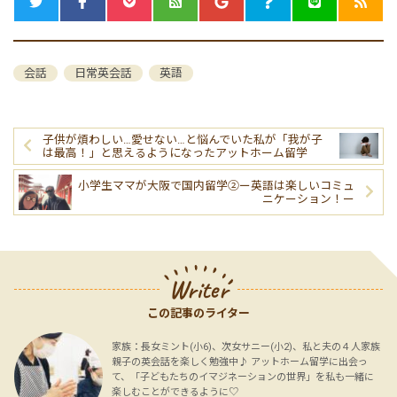
会話
日常英会話
英語
子供が煩わしい…愛せない…と悩んでいた私が「我が子
は最高！」と思えるようになったアットホーム留学
小学生ママが大阪で国内留学②ー英語は楽しいコミュ
ニケーション！ー
Writer
この記事のライター
家族：長女ミント(小6)、次女サニー(小2)、私と夫の４人家族
親子の英会話を楽しく勉強中♪ アットホーム留学に出会っ
て、「子どもたちのイマジネーションの世界」を私も一緒に
楽しむことができるように♡