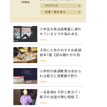
shiho
PROFILE
記事一覧を見る
小学生を英会話教室に通わ
せているママの悩みあるあ
る5選【解決策も！】
shiho
子供に人気のおすすめ英語
絵本7選【読み聞かせの効
果やコツも！】
shiho
小学校の英語教育は求めら
れる能力と授業数が釣り合
っていない実情
shiho
一言英語を子供と使おう！
親子の会話が弾む相槌【一
言英語フレーズ7選】
shiho