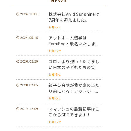
NEWS
株式会社Vivid Sunshineは
2024.10.06
7周年を迎えました。
お知らせ
アットホーム留学は
2024.05.15
FamiEngと改名いたしまし
た。
お知らせ
コロナより強い！たくまし
2020.02.29
い日本の子どもたちの笑顔
と元気を世界に届けよう！
お知らせ
親子英会話が我が家の当た
2020.02.05
り前になる！アットホーム
留学パフォーマーになろ
お知らせ
う！
ママッシュの最新記事はこ
2019.12.09
こからGETできます！
お知らせ