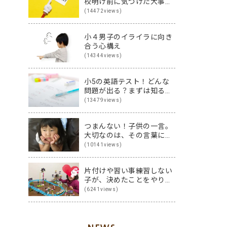
校明け前に気づけた大事な
こと
(14472views)
小４男子のイライラに向き
合う心構え
(14344views)
小5の英語テスト！どんな
問題が出る？まずは知るこ
とから始めよう♪
(13479views)
つまんない！子供の一言。
大切なのは、その言葉に隠
された裏の本音です
(10141views)
片付けや習い事練習しない
子が、決めたことをやり切
る子に変身！その方法は？
(6241views)