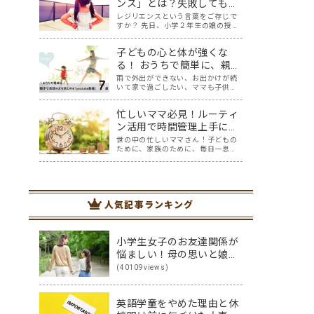
操、水泳、陸上、などなど、テレビ
ンス」とは？失敗しても立
の前で家族一緒にニッポンを応援し
ち直れる子の育て方
レジリエンスという言葉をご存じで
ました！ おうち…
すか？ 先日、小学２年生の娘の授業
参観があったときに、先生が「子供
のレジリエンス」についてお話して
子どもの心と体が強くな
くださいました。先生のお話を聞い
ていると「なるほど」と思うことも
る！ おうちで簡単に、親子
たくさん。一方で「レジリエンス」
で英語ヨガを楽しめる
雨で外出ができない、お出かけが続
について紐解く…
いて家で過ごしたい、ママも子供た
「youtube動画」７選
ちも、なんだか疲れてなんだかスト
レスが溜まっている、そんな時は英
忙しいママ必見！ルーティ
語ヨガに親子で挑戦してみません
か？ 今回の記事では、親子で英語ヨ
ン活用で時間管理上手にな
ガにオススメの「youtube動画」を
り、自分の理想を叶えまし
世の中の忙しいママさん！子どもの
紹介します…
ために、家族のために、毎日一息つ
ょう！
く間もなく働いて…本当にお疲れ様
です。毎日慌ただしく過ぎ去ってい
くのに、自分のための時間はほとん
どない…（涙）そんなママにはぜひ
この記事を読んで自分にとってよい
人気記事ランキング
ルーティンを作り…
小学生女子のお友達関係が
悩ましい！母の思いと娘の
思いを伝え合った親子
(40109views)
（英）会話
英語学童をやめた理由と休