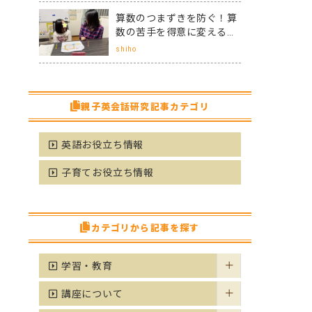
算数のつまずきを防ぐ！算
数の苦手を得意に変えるた
めに親がサポートする3つ
shiho
のコツ
親子英会話研究記事カテゴリ
英語お役立ち情報
子育てお役立ち情報
カテゴリから記事を探す
学習・教育
講座について