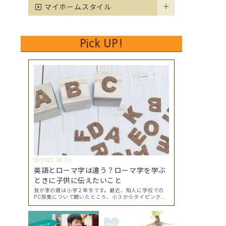
マイホームスタイル
Pick UP!
2022.08.30
英語とローマ字は違う？ローマ字を学ぶ
ときに子供に伝えたいこと
我が家の娘は小学２年生です。最近、知人に学校での
PC授業について聞いたところ、小３からタイピングを
始めて小４になった今はもう大分タイピングできる
よ、ということでした。 その話を聞いた娘は「私もや
ってみたい」ということでタイピングを始めたので…