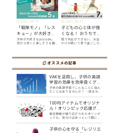
2022.08.29
2022.08.21
「戦隊モノ」「レス
子どもの心と体が強
キュー」が大好きな
くなる！ おうちで簡
年中男児が、自分か
単に、親子で英語ヨ
子供が大好きなyoutube。
雨で外出ができない、お出
次から次へと楽しそうな動
かけが続いて家で過ごした
ら好んで見る
ガを楽しめる
画が出てくるyoutubeは中毒
い、ママも子供たちも、な
youtube英語動画５
「youtube動画」７
性もありますが、英語とい
んだか疲れてなんだかスト
う面でも、とても役に立つ
レスが溜まっている、そん
選
選
ツールです。アットホーム留
な時は英語ヨガに親子で挑
学では、親子の会話・家庭
オススメの記事
戦してみませんか？ 今回の
の英語環境を整えれば、
記事では、親子で英語ヨガ
youtubeやゲーム、アプリ
にオススメの「youtube動
だ…
画」を紹介します…
VAKを活用し、子供の英語
学習の効果を効率良くグン
と上げる方法
子供の英語学習でこんなことに悩ん
だことはありませんか？ ・読ませる
と嫌がる ・CDをかけると嫌がる ・
書かせると嫌がる 自分が取り入れて
100均アイテムでオリジナ
きた英語学習では、子供に響かな
い。どうしたらいいんだろう・・と
ル！オリンピック応援グッ
悩んでいた時に、私が親子英会話を
ズを作りながらの親子英会
毎日熱戦が繰り広げられたオリンピ
学んでいる…
ックも、気付けばあっという間に終
話
わりが近づいていますね。みなさん
が応援した競技はなんですか？我が
子供の心を守る「レジリエ
家は、サッカー、テニス、卓球、体