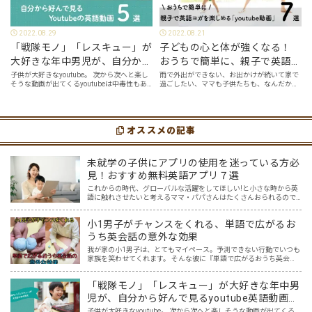
2022.08.29
2022.08.21
「戦隊モノ」「レスキュー」が
子どもの心と体が強くなる！
大好きな年中男児が、自分から
おうちで簡単に、親子で英語ヨ
好んで見るyoutube英語動画５
ガを楽しめる「youtube動画」
子供が大好きなyoutube。 次から次へと楽し
雨で外出ができない、お出かけが続いて家で
そうな動画が出てくるyoutubeは中毒性もあ
過ごしたい、ママも子供たちも、なんだか疲
選
７選
りますが、英語という面でも、とても役に立
れてなんだかストレスが溜まっている、そん
つツールです。アットホーム留学では、親子
な時は英語ヨガに親子で挑戦してみません
の会話・家庭の英語環境を整えれば、
か？ 今回の記事では、親子で英語ヨガにオス
youtubeやゲーム、アプリだ…
スメの「youtube動画」を紹介します…
オススメの記事
未就学の子供にアプリの使用を迷っている方必
見！おすすめ無料英語アプリ７選
これからの時代、グローバルな活躍をしてほしい!と小さな時から英
語に触れさせたいと考えるママ・パパさんはたくさんおられるので
はないでしょうか… そして、色々意見もある中ですが、オリンピッ
クも始まりました。 日本の選手だけでなく、たくさんの国々…
小1男子がチャンスをくれる、単語で広がるお
うち英会話の意外な効果
我が家の小1男子は、とてもマイペース。予測できない行動でいつも
家族を笑わせてくれます。 そんな彼に『単語で広がるおうち英会
話』を試してみたら、何か面白い反応があるかもしれない。 ある単
語をテーマに、しばらく息子を観察すること3か月。 想像超…
「戦隊モノ」「レスキュー」が大好きな年中男
児が、自分から好んで見るyoutube英語動画５
選
子供が大好きなyoutube。 次から次へと楽しそうな動画が出てくる