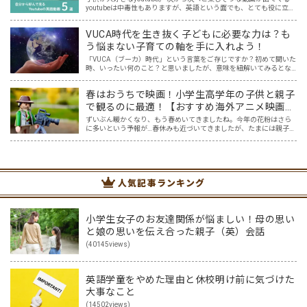
youtubeは中毒性もありますが、英語という面でも、とても役に立つ
ツールです。アットホーム留学では、親子の会話・家庭の英語環境
を整えれば、youtubeやゲーム、アプリだ…
VUCA時代を生き抜く子どもに必要な力は？も
う悩まない子育ての軸を手に入れよう！
「VUCA（ブーカ）時代」という言葉をご存じですか？初めて聞いた
時、いったい何のこと？と思いましたが、意味を紐解いてみるとな
るほどと！と納得しました。まさに今、VUCA時代に突入しており、
そしてこれからもその時代は続くでしょう。 その新時代…
春はおうちで映画！小学生高学年の子供と親子
で観るのに最適！【おすすめ海外アニメ映画５
選】
ずいぶん暖かくなり、もう春めいてきましたね。今年の花粉はさら
に多いという予報が…春休みも近づいてきましたが、たまには親子で
一緒におうちでゆっくり映画を楽しみませんか？ 親子でのおうち映
画鑑賞は、親子で過ごす春休みの過ごし方にピッタリ！そこで…
人気記事ランキング
小学生女子のお友達関係が悩ましい！母の思い
と娘の思いを伝え合った親子（英）会話
(40145views)
英語学童をやめた理由と休校明け前に気づけた
大事なこと
(14502views)