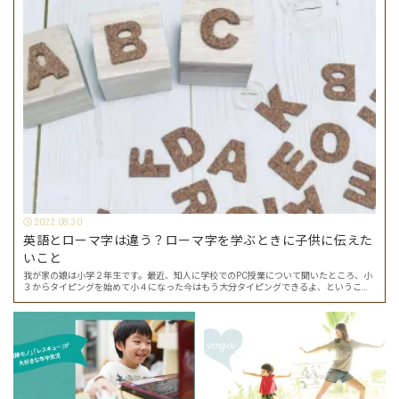
2022.08.30
英語とローマ字は違う？ローマ字を学ぶときに子供に伝えた
いこと
我が家の娘は小学２年生です。最近、知人に学校でのPC授業について聞いたところ、小
３からタイピングを始めて小４になった今はもう大分タイピングできるよ、ということ
でした。 その話を聞いた娘は「私もやってみたい」ということでタイピングを始めたの
で…