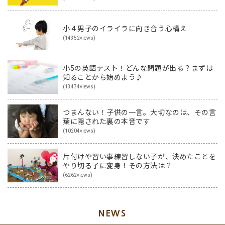
小４男子のイライラに向き合う心構え
(14352views)
小5の英語テスト！どんな問題が出る？まずは
知ることから始めよう♪
(13474views)
つまんない！子供の一言。大切なのは、その言
葉に隠された裏の本音です
(10204views)
片付けや習い事練習しない子が、決めたことを
やり切る子に変身！その方法は？
(6262views)
NEWS