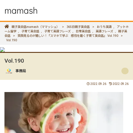
mamash
親子英会話mamash（ママッシュ）
>
365日親子英会話
>
おうち英語
,
アットホ
ーム留学
,
子育て英会話
,
子育て英語フレーズ
,
日常英会話
,
英語フレーズ
,
親子英
会話
>
笑顔見るのが嬉しい！『スマホで学ぶ 感性を磨く子育て英会話』 Vol.190
>
Vol.190
Vol.190
事務局
2022.09.26
2022.09.26