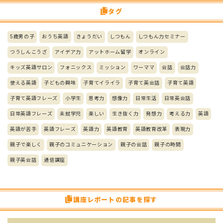
タグ
5歳男の子
おうち英語
きょうだい
しつもん
しつもん力セミナー
つうしんこうざ
アイデア力
アットホーム留学
オンライン
キッズ英語サロン
フォニックス
ミッション
ワーママ
会話
会話力
使える英語
子どもの興味
子育てイライラ
子育て英会話
子育て英語
子育て英語フレーズ
小学生
思考力
想像力
日常生活
日常英会話
日常英語フレーズ
未就学児
楽しい
生き抜く力
発想力
考える力
英語
英語が苦手
英語フレーズ
英語力
英語教育
英語教育改革
表現力
親子で楽しく
親子のコミュニケーション
親子の会話
親子の時間
親子英会話
通信講座
講座レポートの記事を探す