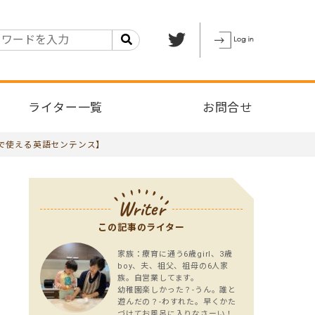
ライター一覧
お問合せ
で使える英語センテンス】
Writer
この記事のライター
家族：療育に通う6歳girl、3歳
boy、夫、祖父、祖母の6人家
族。自営業してます。
幼稚園楽しかった？-うん。誰と
遊んだの？-わすれた。早くかた
づけてお風呂に入りなさーい！