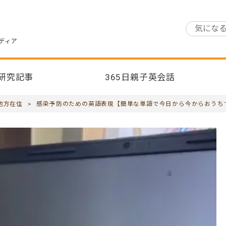
ディア
研究記事
365日親子英会話
地方在住
>
感染予防のための英語表現【簡単な単語で今日から今からおうち