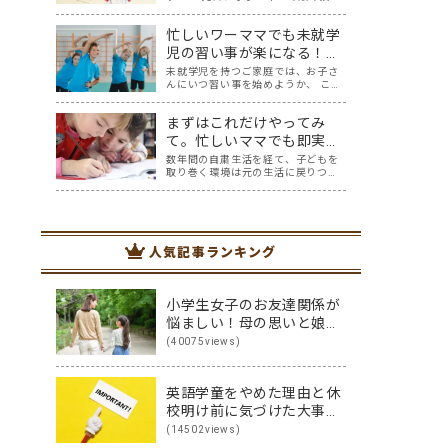
参観があったときに、先生が「子供
のレジリエンス」についてお話して
忙しいワーママでも未就学
くださいました。先生のお話を聞い
ていると「なるほど」と思うことも
児の習い事が楽になる！大
たくさん。一方で「レジリエンス」
切な3つのポイント
未就学児を持つご家庭では、お子さ
について紐解く…
んにいつ習い事を始めようか、 この
タイミングで次年度に向けて悩まれ
る方も多いのではないでしょうか？
まずはこれだけやってみ
ふと周りを見渡すと、 「あっ！あの
子もやってる！」 「あの子はピア
て。忙しいママでも即実践
ノ！？」 「あの子は幼児教室！？」
できる、やめるだけで効果
数年間の自粛生活を経て、子どもを
と、す…
取り巻く環境は元の生活に戻りつつ
的な４つのモチベーション
ありますね。私たちが置かれている
対策
環境は、刻々と変化していくんだな
と、感じているかたも多いのではな
いでしょうか。 おしゃべりしながら
給食を食べることや、みんなで集ま
人気記事ランキング
って遊ぶこと。…
小学生女子のお友達関係が
悩ましい！母の思いと娘の
思いを伝え合った親子
(40075views)
（英）会話
英語学童をやめた理由と休
校明け前に気づけた大事な
こと
(14502views)