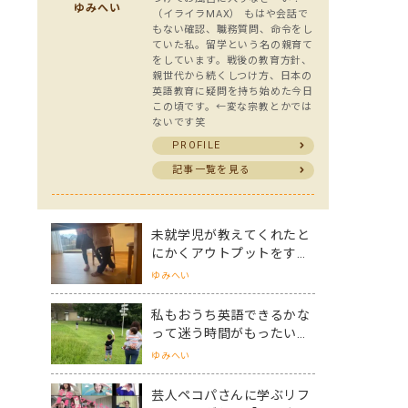
ゆみへい
（イライラMAX） もはや会話で
もない確認、職務質問、命令をし
ていた私。留学という名の親育て
をしています。戦後の教育方針、
親世代から続くしつけ方、日本の
英語教育に疑問を持ち始めた今日
この頃です。←変な宗教とかでは
ないです笑
PROFILE
記事一覧を見る
未就学児が教えてくれたと
にかくアウトプットをする
こと【動物のことを色を使
ゆみへい
って伝えてくる姿に初心を
思い出すママ】
私もおうち英語できるかな
って迷う時間がもったいな
い【セミナー即決ママに響
ゆみへい
いた ” 親子の会話と英語ど
っちも解決する ” ってフレ
芸人ペコパさんに学ぶリフ
ーズ】