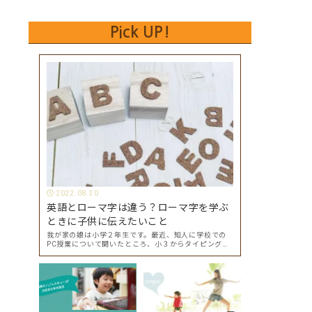
Pick UP!
2022.08.30
英語とローマ字は違う？ローマ字を学ぶ
ときに子供に伝えたいこと
我が家の娘は小学２年生です。最近、知人に学校での
PC授業について聞いたところ、小３からタイピングを
始めて小４になった今はもう大分タイピングできる
よ、ということでした。 その話を聞いた娘は「私もや
ってみたい」ということでタイピングを始めたので…