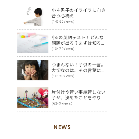
小４男子のイライラに向き
合う心構え
(14360views)
小5の英語テスト！どんな
問題が出る？まずは知るこ
とから始めよう♪
(13470views)
つまんない！子供の一言。
大切なのは、その言葉に隠
された裏の本音です
(10125views)
片付けや習い事練習しない
子が、決めたことをやり切
る子に変身！その方法は？
(6243views)
NEWS