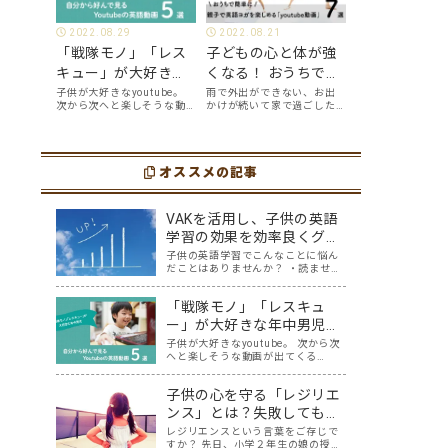
2022.08.29
2022.08.21
「戦隊モノ」「レス
子どもの心と体が強
キュー」が大好きな
くなる！ おうちで簡
年中男児が、自分か
単に、親子で英語ヨ
子供が大好きなyoutube。
雨で外出ができない、お出
次から次へと楽しそうな動
かけが続いて家で過ごした
ら好んで見る
ガを楽しめる
画が出てくるyoutubeは中毒
い、ママも子供たちも、な
youtube英語動画５
「youtube動画」７
性もありますが、英語とい
んだか疲れてなんだかスト
う面でも、とても役に立つ
レスが溜まっている、そん
選
選
ツールです。アットホーム留
な時は英語ヨガに親子で挑
学では、親子の会話・家庭
オススメの記事
戦してみませんか？ 今回の
の英語環境を整えれば、
記事では、親子で英語ヨガ
youtubeやゲーム、アプリ
にオススメの「youtube動
だ…
画」を紹介します…
VAKを活用し、子供の英語
学習の効果を効率良くグン
と上げる方法
子供の英語学習でこんなことに悩ん
だことはありませんか？ ・読ませる
と嫌がる ・CDをかけると嫌がる ・
書かせると嫌がる 自分が取り入れて
「戦隊モノ」「レスキュ
きた英語学習では、子供に響かな
い。どうしたらいいんだろう・・と
ー」が大好きな年中男児
悩んでいた時に、私が親子英会話を
が、自分から好んで見る
子供が大好きなyoutube。 次から次
学んでいる…
へと楽しそうな動画が出てくる
youtube英語動画５選
youtubeは中毒性もありますが、英
語という面でも、とても役に立つツ
子供の心を守る「レジリエ
ールです。アットホーム留学では、
親子の会話・家庭の英語環境を整え
ンス」とは？失敗しても立
れば、youtubeやゲーム、アプリだ…
ち直れる子の育て方
レジリエンスという言葉をご存じで
すか？ 先日、小学２年生の娘の授業