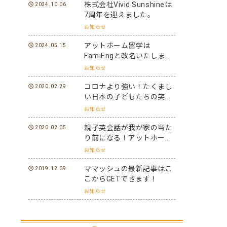
株式会社Vivid Sunshineは
2024.10.06
7周年を迎えました。
お知らせ
アットホーム留学は
2024.05.15
FamiEngと改名いたしまし
た。
お知らせ
コロナより強い！たくまし
2020.02.29
い日本の子どもたちの笑顔
と元気を世界に届けよう！
お知らせ
親子英会話が我が家の当た
2020.02.05
り前になる！アットホーム
留学パフォーマーになろ
お知らせ
う！
ママッシュの最新記事はこ
2019.12.09
こからGETできます！
お知らせ