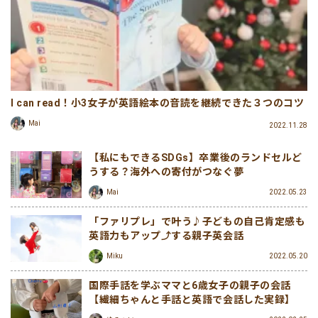
I can read！小3女子が英語絵本の音読を継続できた３つのコツ
Mai
2022.11.28
【私にもできるSDGs】卒業後のランドセルど
うする？海外への寄付がつなぐ夢
Mai
2022.05.23
「ファリプレ」で叶う♪子どもの自己肯定感も
英語力もアップ⤴する親子英会話
Miku
2022.05.20
国際手話を学ぶママと6歳女子の親子の会話
【繊細ちゃんと手話と英語で会話した実録】