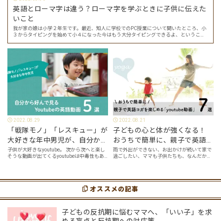
英語とローマ字は違う？ローマ字を学ぶときに子供に伝えた
いこと
我が家の娘は小学２年生です。最近、知人に学校でのPC授業について聞いたところ、小
３からタイピングを始めて小４になった今はもう大分タイピングできるよ、ということ
でした。 その話を聞いた娘は「私もやってみたい」ということでタイピングを始めたの
で…
2022.08.29
2022.08.21
「戦隊モノ」「レスキュー」が
子どもの心と体が強くなる！
大好きな年中男児が、自分から
おうちで簡単に、親子で英語ヨ
好んで見るyoutube英語動画５
ガを楽しめる「youtube動画」
子供が大好きなyoutube。 次から次へと楽し
雨で外出ができない、お出かけが続いて家で
そうな動画が出てくるyoutubeは中毒性もあ
過ごしたい、ママも子供たちも、なんだか疲
選
７選
りますが、英語という面でも、とても役に立
れてなんだかストレスが溜まっている、そん
つツールです。アットホーム留学では、親子
な時は英語ヨガに親子で挑戦してみません
の会話・家庭の英語環境を整えれば、
か？ 今回の記事では、親子で英語ヨガにオス
youtubeやゲーム、アプリだ…
スメの「youtube動画」を紹介します…
オススメの記事
子どもの反抗期に悩むママへ、「いい子」を求
める盲点と反抗期への対応策