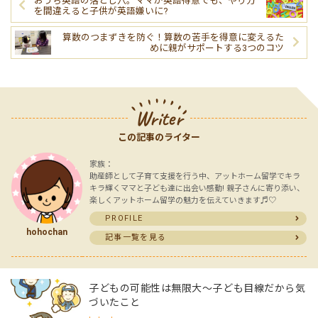
おうち英語の落とし穴。ママが英語得意でも、やり方
を間違えると子供が英語嫌いに?
算数のつまずきを防ぐ！算数の苦手を得意に変えるた
めに親がサポートする3つのコツ
Writer
この記事のライター
家族：
助産師として子育て支援を行う中、アットホーム留学でキラ
キラ輝くママと子ども達に出会い感動! 親子さんに寄り添い、
楽しくアットホーム留学の魅力を伝えていきます♬︎♡
PROFILE
hohochan
記事一覧を見る
子どもの可能性は無限大～子ども目線だから気
づいたこと