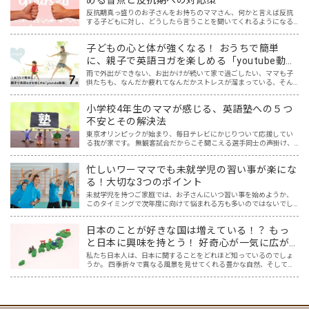
反抗期真っ盛りのお子さんをお持ちのママさん、何かと言えば反抗
する子どもに対し、どうしたら言うことを聞いてくれるようになる
の？理想とするいい子には程遠い…と悩んでいませんか？ 「反抗
期」。素直だった我が子が、親の言うことを聞かなくなり、どんど…
子どもの心と体が強くなる！ おうちで簡単
に、親子で英語ヨガを楽しめる「youtube動
画」７選
雨で外出ができない、お出かけが続いて家で過ごしたい、ママも子
供たちも、なんだか疲れてなんだかストレスが溜まっている、そん
な時は英語ヨガに親子で挑戦してみませんか？ 今回の記事では、親
子で英語ヨガにオススメの「youtube動画」を紹介します…
小学校4年生のママが感じる、英語塾への５つ
不安とその解決法
東京オリンピックが始まり、毎日テレビにかじりついて応援してい
る我が家です。 無観客試合だからこそ聞こえる選手同士の声掛け、
監督やコーチ、そして声援の声からは、様々な言語が聞こえてきま
す。その中で子供達の興味も、選手の国や言語に広がり、ますま…
忙しいワーママでも未就学児の習い事が楽にな
る！大切な3つのポイント
未就学児を持つご家庭では、お子さんにいつ習い事を始めようか、
このタイミングで次年度に向けて悩まれる方も多いのではないでし
ょうか？ ふと周りを見渡すと、 「あっ！あの子もやってる！」 「あ
の子はピアノ！？」 「あの子は幼児教室！？」 と、す…
日本のことが好きな国は増えている！？ もっ
と日本に興味を持とう！ 好奇心が一気に広が
る魔法のツール「Google Map」日本編
私たち日本人は、日本に関することをどれほど知っているのでしょ
うか。 四季折々で異なる風景を見せてくれる豊かな自然、そしてそ
の自然を巧みに取り込んだ和風建築や、色鮮やかな料理は、世界中
の人々を惹きつけ、それらを求めて日本を訪れる外国人観光客も…