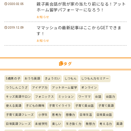
親子英会話が我が家の当たり前になる！アット
2020.02.05
ホーム留学パフォーマーになろう！
お知らせ
ママッシュの最新記事はここからGETできま
2019.12.09
す！
お知らせ
タグ
5歳男の子
おうち英語
きょうだい
しつもん
しつもん力セミナー
つうしんこうざ
アイデア力
アットホーム留学
オンライン
キッズ英語サロン
フォニックス
ミッション
ワーママ
会話
会話力
使える英語
子どもの興味
子育てイライラ
子育て英会話
子育て英語
子育て英語フレーズ
小学生
思考力
想像力
日常生活
日常英会話
日常英語フレーズ
未就学児
楽しい
生き抜く力
発想力
考える力
英語