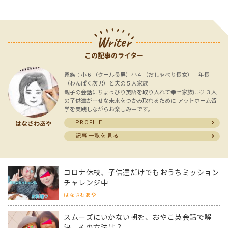
Writer
この記事のライター
家族：小６（クール長男）小４（おしゃべり長女） 年長
（わんぱく次男）と夫の５人家族
親子の会話にちょっぴり英語を取り入れて幸せ家族に♡ ３人
の子供達が幸せな未来をつかみ取れるために アットホーム留
学を実践しながらお楽しみ中です。
PROFILE
はなさわあや
記事一覧を見る
コロナ休校、子供達だけでもおうちミッション
チャレンジ中
はなさわあや
スムーズにいかない朝を、おやこ英会話で解
決。その方法は？