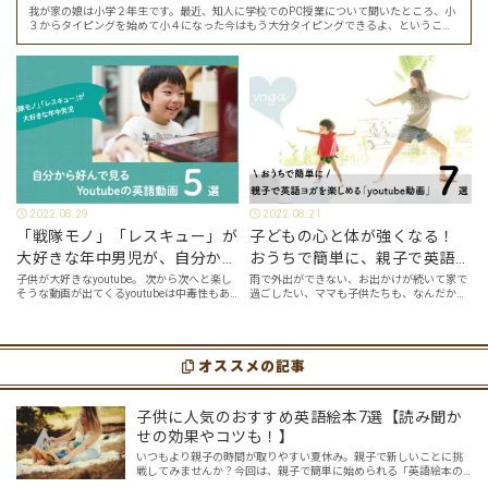
我が家の娘は小学２年生です。最近、知人に学校でのPC授業について聞いたところ、小
３からタイピングを始めて小４になった今はもう大分タイピングできるよ、ということ
でした。 その話を聞いた娘は「私もやってみたい」ということでタイピングを始めたの
で…
2022.08.29
2022.08.21
「戦隊モノ」「レスキュー」が
子どもの心と体が強くなる！
大好きな年中男児が、自分から
おうちで簡単に、親子で英語ヨ
好んで見るyoutube英語動画５
ガを楽しめる「youtube動画」
子供が大好きなyoutube。 次から次へと楽し
雨で外出ができない、お出かけが続いて家で
そうな動画が出てくるyoutubeは中毒性もあ
過ごしたい、ママも子供たちも、なんだか疲
選
７選
りますが、英語という面でも、とても役に立
れてなんだかストレスが溜まっている、そん
つツールです。アットホーム留学では、親子
な時は英語ヨガに親子で挑戦してみません
の会話・家庭の英語環境を整えれば、
か？ 今回の記事では、親子で英語ヨガにオス
youtubeやゲーム、アプリだ…
スメの「youtube動画」を紹介します…
オススメの記事
子供に人気のおすすめ英語絵本7選【読み聞か
せの効果やコツも！】
いつもより親子の時間が取りやすい夏休み。親子で新しいことに挑
戦してみませんか？今回は、親子で簡単に始められる「英語絵本の
読み聞かせ」を紹介します。 英語なんて話せない？大丈夫です！