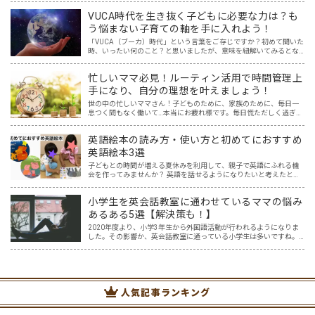
「英語は読めても話せない…。」そんな人でも無理なくできて、子…
VUCA時代を生き抜く子どもに必要な力は？も
う悩まない子育ての軸を手に入れよう！
「VUCA（ブーカ）時代」という言葉をご存じですか？初めて聞いた
時、いったい何のこと？と思いましたが、意味を紐解いてみるとな
るほどと！と納得しました。まさに今、VUCA時代に突入しており、
そしてこれからもその時代は続くでしょう。 その新時代…
忙しいママ必見！ルーティン活用で時間管理上
手になり、自分の理想を叶えましょう！
世の中の忙しいママさん！子どものために、家族のために、毎日一
息つく間もなく働いて…本当にお疲れ様です。毎日慌ただしく過ぎ去
っていくのに、自分のための時間はほとんどない…（涙）そんなママ
にはぜひこの記事を読んで自分にとってよいルーティンを作り…
英語絵本の読み方・使い方と初めてにおすすめ
英語絵本3選
子どもとの時間が増える夏休みを利用して、親子で英語にふれる機
会を作ってみませんか？ 英語を話せるようになりたいと考えたと
き、Youtube、InstagramやTikTokなど映像を一緒に見て真似する方
法、アプリやボードゲーム、カードゲーム…
小学生を英会話教室に通わせているママの悩み
あるある5選【解決策も！】
2020年度より、小学3年生から外国語活動が行われるようになりま
した。その影響か、英会話教室に通っている小学生は多いですね。
そんな中、小学生を英会話教室に通わせているママ達の悩みを耳に
することが増えた気がします。 英語はプロに任せた方が安…
人気記事ランキング