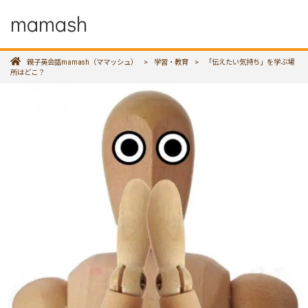
mamash
親子英会話mamash（ママッシュ）
>
学習・教育
>
「伝えたい気持ち」を学ぶ場
所はどこ？