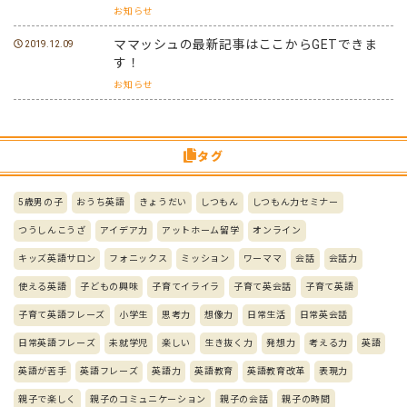
お知らせ
ママッシュの最新記事はここからGETできま
2019.12.09
す！
お知らせ
タグ
5歳男の子
おうち英語
きょうだい
しつもん
しつもん力セミナー
つうしんこうざ
アイデア力
アットホーム留学
オンライン
キッズ英語サロン
フォニックス
ミッション
ワーママ
会話
会話力
使える英語
子どもの興味
子育てイライラ
子育て英会話
子育て英語
子育て英語フレーズ
小学生
思考力
想像力
日常生活
日常英会話
日常英語フレーズ
未就学児
楽しい
生き抜く力
発想力
考える力
英語
英語が苦手
英語フレーズ
英語力
英語教育
英語教育改革
表現力
親子で楽しく
親子のコミュニケーション
親子の会話
親子の時間