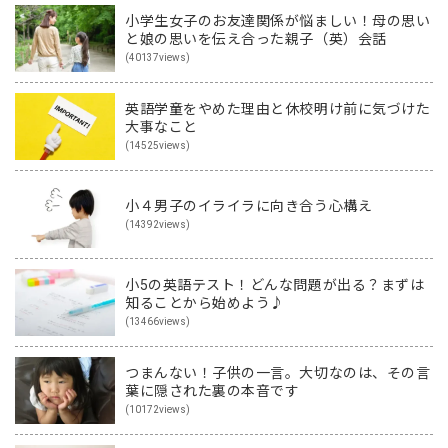
小学生女子のお友達関係が悩ましい！母の思い
と娘の思いを伝え合った親子（英）会話
(40137views)
英語学童をやめた理由と休校明け前に気づけた
大事なこと
(14525views)
小４男子のイライラに向き合う心構え
(14392views)
小5の英語テスト！どんな問題が出る？まずは
知ることから始めよう♪
(13466views)
つまんない！子供の一言。大切なのは、その言
葉に隠された裏の本音です
(10172views)