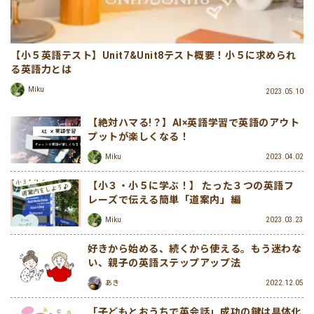
【小５英語テスト】Unit7&Unit8テスト概要！小５に求められ
る英語力とは
Miku
2023.05.10
【絶対ハマる!？】AI×英語学習で英語のアウト
プットが楽しくなる！
Miku
2023.04.02
【小３・小５に学ぶ！】 たった３つの英語フ
レーズで伝える簡単「道案内」編
Miku
2023.03.23
好きから始める、続くから使える。もう迷わな
い、親子の英語ステップアップ法
あき
2022.12.05
「子どもとおうちで英会話」成功の鍵は具体化