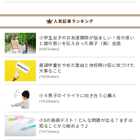
長くなり、おうちの方は頭を悩ませているかもしれませんね。そこ
で、遊び感覚で英語の勉強ができちゃう、親と子どもにとってWi…
人気記事ランキング
小学生女子のお友達関係が悩ましい！母の思い
と娘の思いを伝え合った親子（英）会話
(40075views)
英語学童をやめた理由と休校明け前に気づけた
大事なこと
(14502views)
小４男子のイライラに向き合う心構え
(14360views)
小5の英語テスト！どんな問題が出る？まずは
知ることから始めよう♪
(13470views)