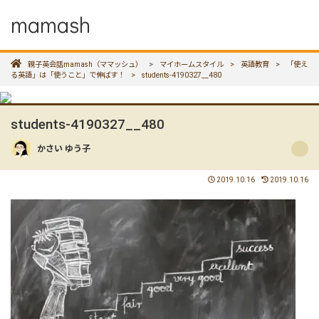
mamash
親子英会話mamash（ママッシュ）
>
マイホームスタイル
>
英語教育
>
「使え
る英語」は「使うこと」で伸ばす！
>
students-4190327__480
students-4190327__480
かさい ゆう子
2019.10.16
2019.10.16