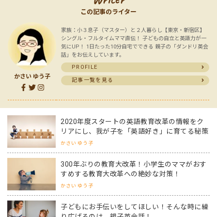
この記事のライター
家族：小３息子（マスター）と２人暮らし【東京・新宿区】
シングル・フルタイムママ直伝！ 子どもの自立と英語力が一
気にUP！ 1日たった10分自宅でできる 親子の「ダンドリ英会
話」をお伝えしています。
PROFILE
かさい ゆう子
記事一覧を見る
2020年度スタートの英語教育改革の情報をク
リアにし、我が子を「英語好き」に育てる秘策
かさい ゆう子
300年ぶりの教育大改革！小学生のママがおす
すめする教育大改革への絶妙な対策！
かさい ゆう子
子どもにお手伝いをしてほしい！そんな時に繰
り広げるのは、親子英会話！