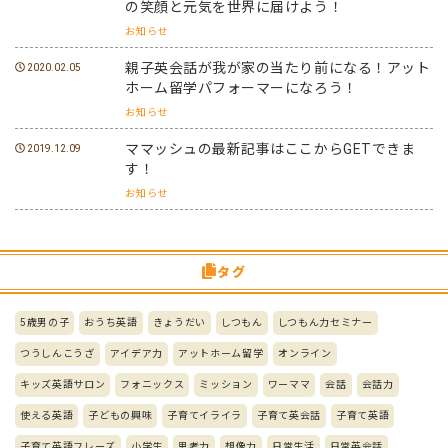
の笑顔と元気を世界に届けよう！
お知らせ
親子英会話が我が家の当たり前になる！アット
2020.02.05
ホーム留学パフォーマーになろう！
お知らせ
ママッシュの最新記事はここからGETできま
2019.12.09
す！
お知らせ
タグ
5歳男の子
おうち英語
きょうだい
しつもん
しつもん力セミナー
つうしんこうざ
アイデア力
アットホーム留学
オンライン
キッズ英語サロン
フォニックス
ミッション
ワーママ
会話
会話力
使える英語
子どもの興味
子育てイライラ
子育て英会話
子育て英語
子育て英語フレーズ
小学生
思考力
想像力
日常生活
日常英会話