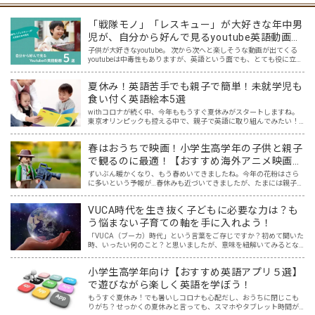
「戦隊モノ」「レスキュー」が大好きな年中男
児が、自分から好んで見るyoutube英語動画５
選
子供が大好きなyoutube。 次から次へと楽しそうな動画が出てくる
youtubeは中毒性もありますが、英語という面でも、とても役に立つ
ツールです。アットホーム留学では、親子の会話・家庭の英語環境
を整えれば、youtubeやゲーム、アプリだ…
夏休み！英語苦手でも親子で簡単！未就学児も
食い付く英語絵本5選
withコロナが続く中、今年ももうすぐ夏休みがスタートしますね。
東京オリンピックも控える中で、親子で英語に取り組んでみたい！
と思う一方で、「どこから取り組めばいいのか分からない…。」とい
うご家庭も多いと思います。 我が家には5歳と2歳の未…
春はおうちで映画！小学生高学年の子供と親子
で観るのに最適！【おすすめ海外アニメ映画５
選】
ずいぶん暖かくなり、もう春めいてきましたね。今年の花粉はさら
に多いという予報が…春休みも近づいてきましたが、たまには親子で
一緒におうちでゆっくり映画を楽しみませんか？ 親子でのおうち映
画鑑賞は、親子で過ごす春休みの過ごし方にピッタリ！そこで…
VUCA時代を生き抜く子どもに必要な力は？も
う悩まない子育ての軸を手に入れよう！
「VUCA（ブーカ）時代」という言葉をご存じですか？初めて聞いた
時、いったい何のこと？と思いましたが、意味を紐解いてみるとな
るほどと！と納得しました。まさに今、VUCA時代に突入しており、
そしてこれからもその時代は続くでしょう。 その新時代…
小学生高学年向け【おすすめ英語アプリ５選】
で遊びながら楽しく英語を学ぼう！
もうすぐ夏休み！でも暑いしコロナも心配だし、おうちに閉じこも
りがち？せっかくの夏休みと言っても、スマホやタブレット時間が