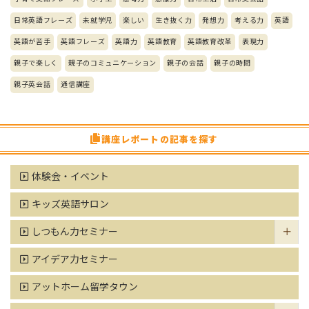
日常英語フレーズ
未就学児
楽しい
生き抜く力
発想力
考える力
英語
英語が苦手
英語フレーズ
英語力
英語教育
英語教育改革
表現力
親子で楽しく
親子のコミュニケーション
親子の会話
親子の時間
親子英会話
通信講座
講座レポートの記事を探す
体験会・イベント
キッズ英語サロン
しつもん力セミナー
アイデア力セミナー
アットホーム留学タウン