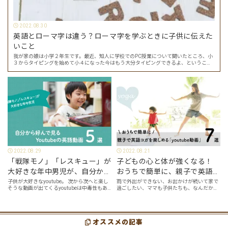
2022.08.30
英語とローマ字は違う？ローマ字を学ぶときに子供に伝えた
いこと
我が家の娘は小学２年生です。最近、知人に学校でのPC授業について聞いたところ、小
３からタイピングを始めて小４になった今はもう大分タイピングできるよ、ということ
でした。 その話を聞いた娘は「私もやってみたい」ということでタイピングを始めたの
で…
2022.08.29
2022.08.21
「戦隊モノ」「レスキュー」が
子どもの心と体が強くなる！
大好きな年中男児が、自分から
おうちで簡単に、親子で英語ヨ
好んで見るyoutube英語動画５
ガを楽しめる「youtube動画」
子供が大好きなyoutube。 次から次へと楽し
雨で外出ができない、お出かけが続いて家で
そうな動画が出てくるyoutubeは中毒性もあ
過ごしたい、ママも子供たちも、なんだか疲
選
７選
りますが、英語という面でも、とても役に立
れてなんだかストレスが溜まっている、そん
つツールです。アットホーム留学では、親子
な時は英語ヨガに親子で挑戦してみません
の会話・家庭の英語環境を整えれば、
か？ 今回の記事では、親子で英語ヨガにオス
youtubeやゲーム、アプリだ…
スメの「youtube動画」を紹介します…
オススメの記事