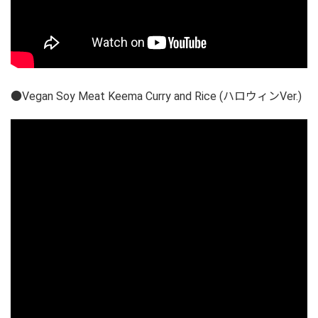
●Vegan Soy Meat Keema Curry and Rice (ハロウィンVer.)