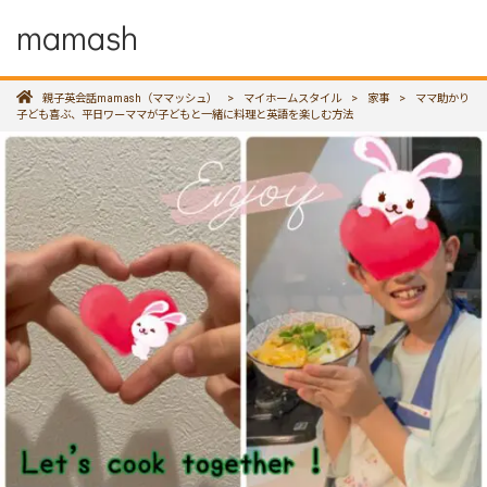
mamash
親子英会話mamash（ママッシュ）
>
マイホームスタイル
>
家事
>
ママ助かり
子ども喜ぶ、平日ワーママが子どもと一緒に料理と英語を楽しむ方法