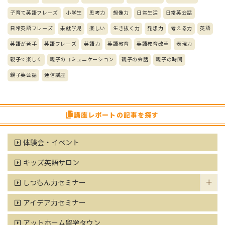
子育て英語フレーズ
小学生
思考力
想像力
日常生活
日常英会話
日常英語フレーズ
未就学児
楽しい
生き抜く力
発想力
考える力
英語
英語が苦手
英語フレーズ
英語力
英語教育
英語教育改革
表現力
親子で楽しく
親子のコミュニケーション
親子の会話
親子の時間
親子英会話
通信講座
講座レポートの記事を探す
体験会・イベント
キッズ英語サロン
しつもん力セミナー
アイデア力セミナー
アットホーム留学タウン