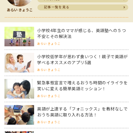
記事一覧を見る
あらい きょうこ
小学校4年生のママが感じる、英語塾への５つ
不安とその解決法
あらい きょうこ
小学校低学年が思わず食いつく！親子で英語が
学べるオススメのアプリ5選
あらい きょうこ
緊急事態宣言で増えるおうち時間のイライラを
笑いに変える簡単英語ミッション！
あらい きょうこ
英語が上達する「フォニックス」を教材なしで
おうち英語に取り入れる方法！
あらい きょうこ