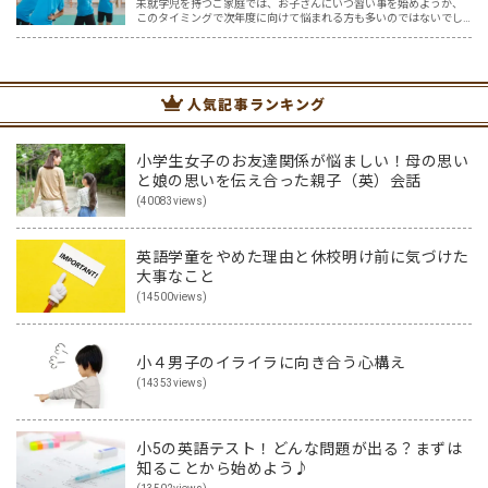
未就学児を持つご家庭では、お子さんにいつ習い事を始めようか、
このタイミングで次年度に向けて悩まれる方も多いのではないでし
ょうか？ ふと周りを見渡すと、 「あっ！あの子もやってる！」 「あ
の子はピアノ！？」 「あの子は幼児教室！？」 と、す…
人気記事ランキング
小学生女子のお友達関係が悩ましい！母の思い
と娘の思いを伝え合った親子（英）会話
(40083views)
英語学童をやめた理由と休校明け前に気づけた
大事なこと
(14500views)
小４男子のイライラに向き合う心構え
(14353views)
小5の英語テスト！どんな問題が出る？まずは
知ることから始めよう♪