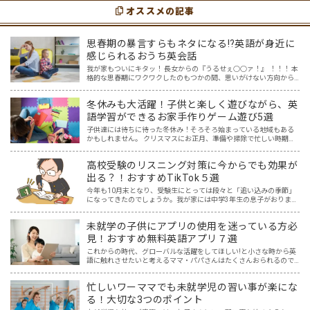
youtubeやゲーム、アプリだ…
スメの「youtube動画」を紹介します…
オススメの記事
思春期の暴言すらもネタになる⁉英語が身近に
感じられるおうち英会話
我が家もついにキタッ！ 長女からの『うるせぇ○○ァ！』 ！！！ 本
格的な思春期にワクワクしたのもつかの間、思いがけない方向から
英語の話題に変わっていました。 ほめ言葉、相づちなど、おうち英
語といえばプラスの言葉でしょ、と思っていたけれど、思…
冬休みも大活躍！子供と楽しく遊びながら、英
語学習ができるお家手作りゲーム遊び5選
子供達には待ちに待った冬休み！そろそろ始まっている地域もある
かもしれません。 クリスマスにお正月、準備や掃除で忙しい時期で
もありますが、夏休みと違い冬休みは、比較的お家で過ごす方も多
いのではないでしょうか？ 夏休みほど宿題もなく、のんびり過…
高校受験のリスニング対策に今からでも効果が
出る？！おすすめTikTok５選
今年も10月末となり、受験生にとっては段々と「追い込みの季節」
になってきたのでしょうか。我が家には中学3年生の息子がおりま
す。本人もわかっているものの、なかなか集中して勉強に取り組め
ないときもあります。スマホを手に取ってしまうとなかなか切り…
未就学の子供にアプリの使用を迷っている方必
見！おすすめ無料英語アプリ７選
これからの時代、グローバルな活躍をしてほしい!と小さな時から英
語に触れさせたいと考えるママ・パパさんはたくさんおられるので
はないでしょうか… そして、色々意見もある中ですが、オリンピッ
クも始まりました。 日本の選手だけでなく、たくさんの国々…
忙しいワーママでも未就学児の習い事が楽にな
る！大切な3つのポイント