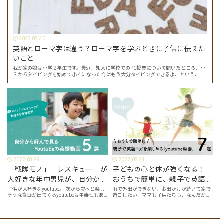
2022.08.30
英語とローマ字は違う？ローマ字を学ぶときに子供に伝えた
いこと
我が家の娘は小学２年生です。最近、知人に学校でのPC授業について聞いたところ、小
３からタイピングを始めて小４になった今はもう大分タイピングできるよ、ということ
でした。 その話を聞いた娘は「私もやってみたい」ということでタイピングを始めたの
で…
2022.08.29
2022.08.21
「戦隊モノ」「レスキュー」が
子どもの心と体が強くなる！
大好きな年中男児が、自分から
おうちで簡単に、親子で英語ヨ
好んで見るyoutube英語動画５
ガを楽しめる「youtube動画」
子供が大好きなyoutube。 次から次へと楽し
雨で外出ができない、お出かけが続いて家で
そうな動画が出てくるyoutubeは中毒性もあ
過ごしたい、ママも子供たちも、なんだか疲
選
７選
りますが、英語という面でも、とても役に立
れてなんだかストレスが溜まっている、そん
つツールです。アットホーム留学では、親子
な時は英語ヨガに親子で挑戦してみません
の会話・家庭の英語環境を整えれば、
か？ 今回の記事では、親子で英語ヨガにオス