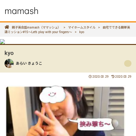
mamash
親子英会話mamash（ママッシュ）
>
マイホームスタイル
>
自宅でできる簡単英
語ミッション#15〜Let’s play with your fingers〜
>
kyo
kyo
あらい きょうこ
2020.03.29
2020.03.29