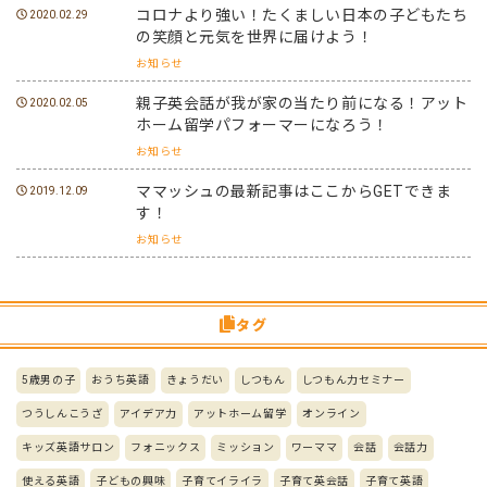
コロナより強い！たくましい日本の子どもたち
2020.02.29
の笑顔と元気を世界に届けよう！
お知らせ
親子英会話が我が家の当たり前になる！アット
2020.02.05
ホーム留学パフォーマーになろう！
お知らせ
ママッシュの最新記事はここからGETできま
2019.12.09
す！
お知らせ
タグ
5歳男の子
おうち英語
きょうだい
しつもん
しつもん力セミナー
つうしんこうざ
アイデア力
アットホーム留学
オンライン
キッズ英語サロン
フォニックス
ミッション
ワーママ
会話
会話力
使える英語
子どもの興味
子育てイライラ
子育て英会話
子育て英語