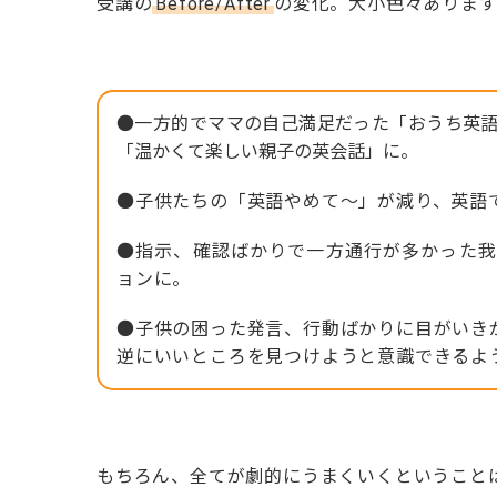
受講の
Before/After
の変化。大小色々ありま
●一方的でママの自己満足だった「おうち英
「温かくて楽しい親子の英会話」に。
●子供たちの「英語やめて～」が減り、英語
●指示、確認ばかりで一方通行が多かった我
ョンに。
●子供の困った発言、行動ばかりに目がいき
逆にいいところを見つけようと意識できるよ
もちろん、全てが劇的にうまくいくということ