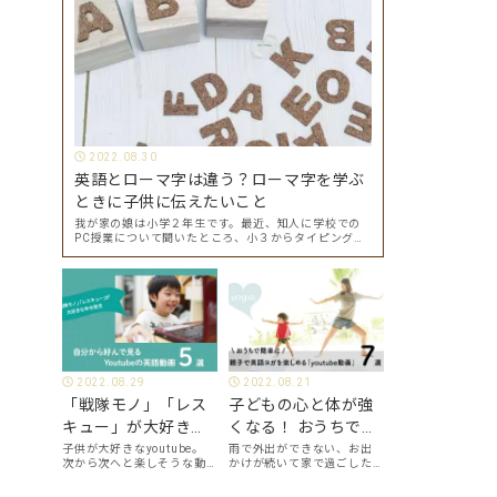
2022.08.30
英語とローマ字は違う？ローマ字を学ぶ
ときに子供に伝えたいこと
我が家の娘は小学２年生です。最近、知人に学校での
PC授業について聞いたところ、小３からタイピングを
始めて小４になった今はもう大分タイピングできる
よ、ということでした。 その話を聞いた娘は「私もや
ってみたい」ということでタイピングを始めたので…
2022.08.29
2022.08.21
「戦隊モノ」「レス
子どもの心と体が強
キュー」が大好きな
くなる！ おうちで簡
年中男児が、自分か
単に、親子で英語ヨ
子供が大好きなyoutube。
雨で外出ができない、お出
次から次へと楽しそうな動
かけが続いて家で過ごした
ら好んで見る
ガを楽しめる
画が出てくるyoutubeは中毒
い、ママも子供たちも、な
youtube英語動画５
「youtube動画」７
性もありますが、英語とい
んだか疲れてなんだかスト