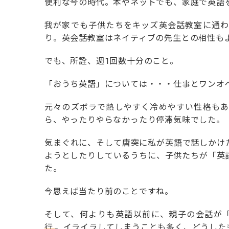
便利な今の時代。本やネットでも、家庭で英語
我が家でも子供たちをキッズ英会話教室に通わ
り。英会話教室はネイティブの先生との相性も
でも、所詮、週
1
回数十分のこと。
「おうち英語」については・・・仕事とワンオ
元々のズボラで熱しやすく冷めやすい性格もあ
ら、やったりやらなかったり停滞気味でした。
気まぐれに、そして唐突に私が英語で話しかけ
ようとしたりしているうちに、子供たちが「英
た。
今思えば当たり前のことですね。
そして、何よりも英語以前に、親子の会話が「
行
。イライラしてしまうことも多く、どうした