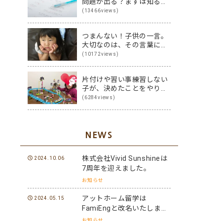
問題が出る？まずは知るこ
とから始めよう♪
(13466views)
つまんない！子供の一言。
大切なのは、その言葉に隠
された裏の本音です
(10172views)
片付けや習い事練習しない
子が、決めたことをやり切
る子に変身！その方法は？
(6284views)
NEWS
株式会社Vivid Sunshineは
2024.10.06
7周年を迎えました。
お知らせ
アットホーム留学は
2024.05.15
FamiEngと改名いたしまし
た。
お知らせ