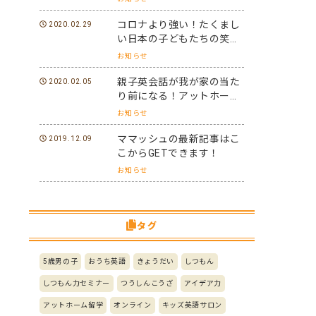
コロナより強い！たくまし
2020.02.29
い日本の子どもたちの笑顔
と元気を世界に届けよう！
お知らせ
親子英会話が我が家の当た
2020.02.05
り前になる！アットホーム
留学パフォーマーになろ
お知らせ
う！
ママッシュの最新記事はこ
2019.12.09
こからGETできます！
お知らせ
タグ
5歳男の子
おうち英語
きょうだい
しつもん
しつもん力セミナー
つうしんこうざ
アイデア力
アットホーム留学
オンライン
キッズ英語サロン