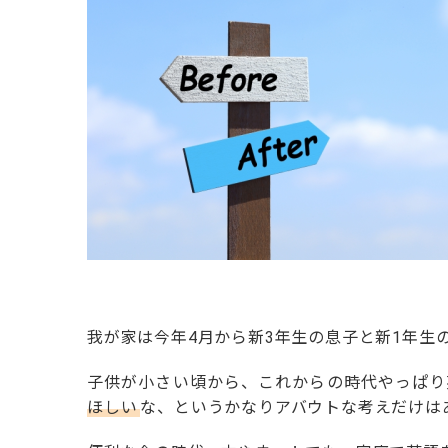
我が家は今年
4
月から新
3
年生の息子と新
1
年生
子供が小さい頃から、これからの時代やっぱり
ほしい
な、というかなりアバウトな考えだけは