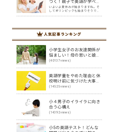
かもしれませんね。そこで、遊び感
つく！親子で英語が学べる
覚で英語の勉強ができちゃう、親と
オススメのアプリ5選
いよいよ夏休みが始まりますね。そ
子どもにとってWi…
してオリンピックも始まりそうです
ね。 オリンピックを通して少し世界
に目を向けてほしい、英語に興味を
持ってほしいと思ってはいません
か？ オリンピック開催には賛否両論
ありますが、私はもし開催されるな
人気記事ランキング
ら、子供たちと…
小学生女子のお友達関係が
悩ましい！母の思いと娘の
思いを伝え合った親子
(40137views)
（英）会話
英語学童をやめた理由と休
校明け前に気づけた大事な
こと
(14525views)
小４男子のイライラに向き
合う心構え
(14392views)
小5の英語テスト！どんな