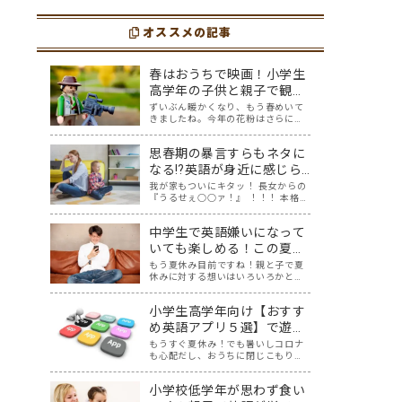
う面でも、とても役に立つ
レスが溜まっている、そん
選
選
ツールです。アットホーム留
な時は英語ヨガに親子で挑
学では、親子の会話・家庭
オススメの記事
戦してみませんか？ 今回の
の英語環境を整えれば、
記事では、親子で英語ヨガ
youtubeやゲーム、アプリ
にオススメの「youtube動
だ…
画」を紹介します…
春はおうちで映画！小学生
高学年の子供と親子で観る
のに最適！【おすすめ海外
ずいぶん暖かくなり、もう春めいて
きましたね。今年の花粉はさらに多
アニメ映画５選】
いという予報が…春休みも近づいて
きましたが、たまには親子で一緒に
思春期の暴言すらもネタに
おうちでゆっくり映画を楽しみませ
んか？ 親子でのおうち映画鑑賞は、
なる⁉英語が身近に感じら
親子で過ごす春休みの過ごし方にピ
れるおうち英会話
我が家もついにキタッ！ 長女からの
ッタリ！そこで…
『うるせぇ○○ァ！』 ！！！ 本格的
な思春期にワクワクしたのもつかの
間、思いがけない方向から英語の話
中学生で英語嫌いになって
題に変わっていました。 ほめ言葉、
相づちなど、おうち英語といえばプ
いても楽しめる！この夏中
ラスの言葉でしょ、と思っていたけ
学生におすすめの英語学習
もう夏休み目前ですね！親と子で夏
れど、思…
休みに対する想いはいろいろかと思
動画５選
いますが、暑さに負けず有意義な夏
にしたいものですね。 我が家の場
小学生高学年向け【おすす
合、中3受験生の息子は夏休みは連日
塾の夏期講座に通うことになりそう
め英語アプリ５選】で遊び
です。全国の受験生の皆さん、がん
ながら楽しく英語を学ぼ
もうすぐ夏休み！でも暑いしコロナ
ばってください…
も心配だし、おうちに閉じこもりが
う！
ち？せっかくの夏休みと言っても、
スマホやタブレット時間が長くな
小学校低学年が思わず食い
り、おうちの方は頭を悩ませている