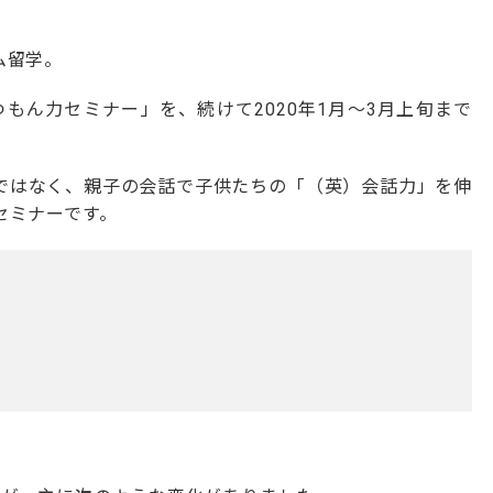
ム留学。
つもん力セミナー」を、続けて
2020
年
1
月～
3
月上旬まで
ではなく、親子の会話で子供たちの「（英）会話力」を伸
セミナーです。