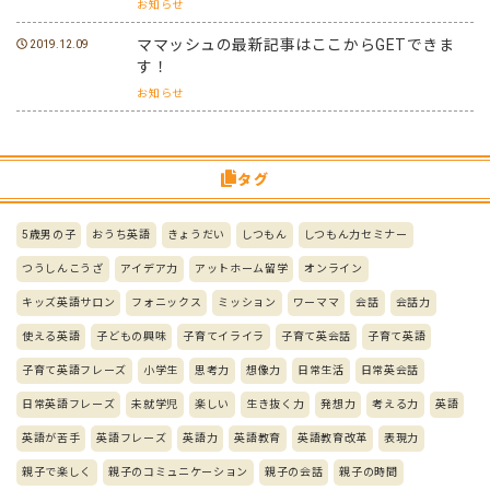
お知らせ
ママッシュの最新記事はここからGETできま
2019.12.09
す！
お知らせ
タグ
5歳男の子
おうち英語
きょうだい
しつもん
しつもん力セミナー
つうしんこうざ
アイデア力
アットホーム留学
オンライン
キッズ英語サロン
フォニックス
ミッション
ワーママ
会話
会話力
使える英語
子どもの興味
子育てイライラ
子育て英会話
子育て英語
子育て英語フレーズ
小学生
思考力
想像力
日常生活
日常英会話
日常英語フレーズ
未就学児
楽しい
生き抜く力
発想力
考える力
英語
英語が苦手
英語フレーズ
英語力
英語教育
英語教育改革
表現力
親子で楽しく
親子のコミュニケーション
親子の会話
親子の時間