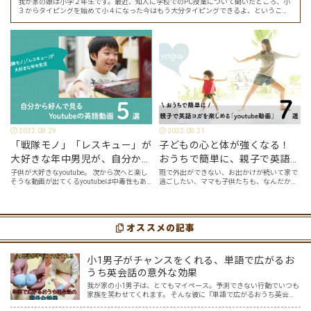
我が家の娘は小学２年生です。最近、知人に学校でのPC授業について聞いたところ、小
３からタイピングを始めて小４になった今はもう大分タイピングできるよ、ということ
でした。 その話を聞いた娘は「私もやってみたい」ということでタイピングを始めたの
で…
2022.08.29
2022.08.21
「戦隊モノ」「レスキュー」が
子どもの心と体が強くなる！
大好きな年中男児が、自分から
おうちで簡単に、親子で英語ヨ
好んで見るyoutube英語動画５
ガを楽しめる「youtube動画」
子供が大好きなyoutube。 次から次へと楽し
雨で外出ができない、お出かけが続いて家で
そうな動画が出てくるyoutubeは中毒性もあ
過ごしたい、ママも子供たちも、なんだか疲
選
７選
りますが、英語という面でも、とても役に立
れてなんだかストレスが溜まっている、そん
つツールです。アットホーム留学では、親子
な時は英語ヨガに親子で挑戦してみません
の会話・家庭の英語環境を整えれば、
か？ 今回の記事では、親子で英語ヨガにオス
youtubeやゲーム、アプリだ…
スメの「youtube動画」を紹介します…
オススメの記事
小1男子がチャンスをくれる、単語で広がるお
うち英会話の意外な効果
我が家の小1男子は、とてもマイペース。予測できない行動でいつも
家族を笑わせてくれます。 そんな彼に『単語で広がるおうち英会
話』を試してみたら、何か面白い反応があるかもしれない。 ある単