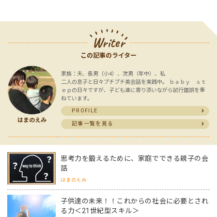
Writer
この記事のライター
家族：夫、長男（小4）、次男（年中）、私
二人の息子と日々プチプチ英会話を実践中。 ｂａｂｙ ｓｔ
ｅｐの日々ですが、子ども達に寄り添いながら試行錯誤を重
ねています。
PROFILE
はまのえみ
記事一覧を見る
思考力を鍛えるために、家庭でできる親子の会
話
はまのえみ
子供達の未来！！これからの社会に必要とされ
る力＜21世紀型スキル＞