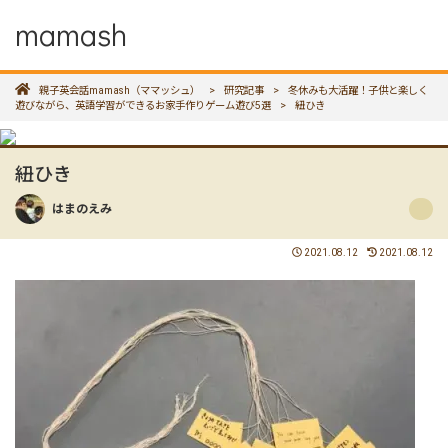
mamash
親子英会話mamash（ママッシュ）
>
研究記事
>
冬休みも大活躍！子供と楽しく
遊びながら、英語学習ができるお家手作りゲーム遊び5選
>
紐ひき
紐ひき
はまのえみ
2021.08.12
2021.08.12