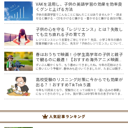
語をテーマに、しばらく息子を観察すること3か月。 想像超…
VAKを活用し、子供の英語学習の効果を効率良
くグンと上げる方法
子供の英語学習でこんなことに悩んだことはありませんか？ ・読ま
せると嫌がる ・CDをかけると嫌がる ・書かせると嫌がる 自分が取
り入れてきた英語学習では、子供に響かない。どうしたらいいんだ
ろう・・と悩んでいた時に、私が親子英会話を学んでいる…
子供の心を守る「レジリエンス」とは？失敗し
ても立ち直れる子の育て方
レジリエンスという言葉をご存じですか？ 先日、小学２年生の娘の
授業参観があったときに、先生が「子供のレジリエンス」について
お話してくださいました。先生のお話を聞いていると「なるほど」
と思うこともたくさん。一方で「レジリエンス」について紐解く…
春はおうちで映画！小学生高学年の子供と親子
で観るのに最適！【おすすめ海外アニメ映画５
選】
ずいぶん暖かくなり、もう春めいてきましたね。今年の花粉はさら
に多いという予報が…春休みも近づいてきましたが、たまには親子で
一緒におうちでゆっくり映画を楽しみませんか？ 親子でのおうち映
画鑑賞は、親子で過ごす春休みの過ごし方にピッタリ！そこで…
高校受験のリスニング対策に今からでも効果が
出る？！おすすめTikTok５選
今年も10月末となり、受験生にとっては段々と「追い込みの季節」
になってきたのでしょうか。我が家には中学3年生の息子がおりま
す。本人もわかっているものの、なかなか集中して勉強に取り組め
ないときもあります。スマホを手に取ってしまうとなかなか切り…
人気記事ランキング