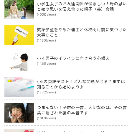
小学生女子のお友達関係が悩ましい！母の思い
と娘の思いを伝え合った親子（英）会話
(40083views)
英語学童をやめた理由と休校明け前に気づけた
大事なこと
(14500views)
小４男子のイライラに向き合う心構え
(14353views)
小5の英語テスト！どんな問題が出る？まずは
知ることから始めよう♪
(13502views)
つまんない！子供の一言。大切なのは、その言
葉に隠された裏の本音です
(10170views)