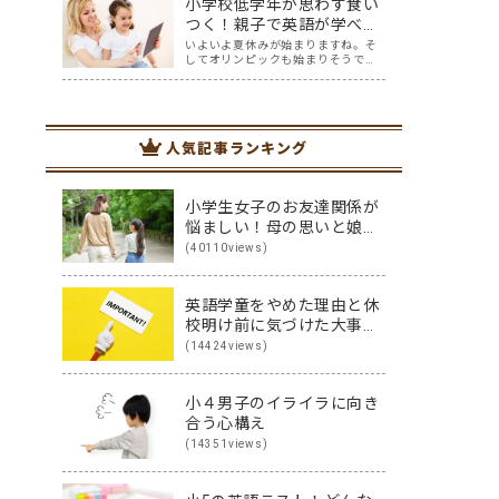
小学校低学年が思わず食い
おられるでしょう。 そして、中学入
試を含め、入試と呼ばれる試験に
つく！親子で英語が学べる
は、今までの知識だけを問われる問
オススメのアプリ5選
いよいよ夏休みが始まりますね。そ
題から、知…
してオリンピックも始まりそうです
ね。 オリンピックを通して少し世界
に目を向けてほしい、英語に興味を
持ってほしいと思ってはいません
か？ オリンピック開催には賛否両論
ありますが、私はもし開催されるな
人気記事ランキング
ら、子供たちと…
小学生女子のお友達関係が
悩ましい！母の思いと娘の
思いを伝え合った親子
(40110views)
（英）会話
英語学童をやめた理由と休
校明け前に気づけた大事な
こと
(14424views)
小４男子のイライラに向き
合う心構え
(14351views)