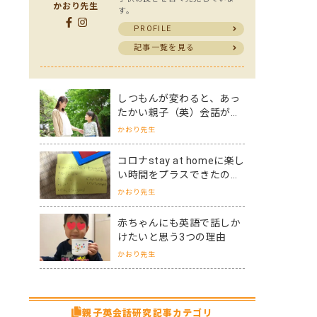
かおり先生
す。
PROFILE
記事一覧を見る
しつもんが変わると、あっ
たかい親子（英）会話がで
きるようになりました
かおり先生
コロナstay at homeに楽し
い時間をプラスできたの
は、アイデアと親子英会話
かおり先生
があったから
赤ちゃんにも英語で話しか
けたいと思う3つの理由
かおり先生
親子英会話研究記事カテゴリ