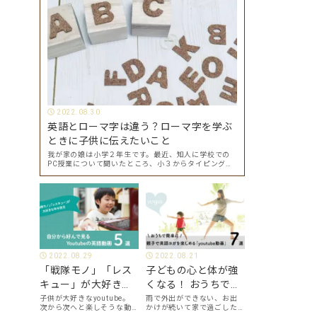
2022.08.30
英語とローマ字は違う？ローマ字を学ぶ
ときに子供に伝えたいこと
我が家の娘は小学２年生です。最近、知人に学校での
PC授業について聞いたところ、小３からタイピングを
始めて小４になった今はもう大分タイピングできる
よ、ということでした。 その話を聞いた娘は「私もや
ってみたい」ということでタイピングを始めたので…
2022.08.29
2022.08.21
「戦隊モノ」「レス
子どもの心と体が強
キュー」が大好きな
くなる！ おうちで簡
年中男児が、自分か
単に、親子で英語ヨ
子供が大好きなyoutube。
雨で外出ができない、お出
次から次へと楽しそうな動
かけが続いて家で過ごした
ら好んで見る
ガを楽しめる
画が出てくるyoutubeは中毒
い、ママも子供たちも、な