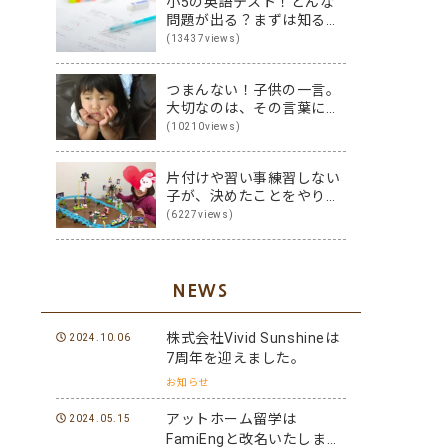
小5の英語テスト！どんな
問題が出る？まずは知るこ
とから始めよう♪
(13437views)
つまんない！子供の一言。
大切なのは、その言葉に隠
された裏の本音です
(10210views)
片付けや習い事練習しない
子が、決めたことをやり切
る子に変身！その方法は？
(6227views)
NEWS
株式会社Vivid Sunshineは
2024.10.06
7周年を迎えました。
お知らせ
アットホーム留学は
2024.05.15
FamiEngと改名いたしまし