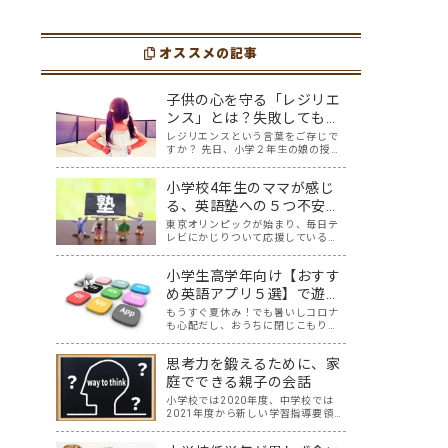
youtube英語動画５
「youtube動画」７
性もありますが、英語とい
んだか疲れてなんだかスト
う面でも、とても役に立つ
レスが溜まっている、そん
選
選
ツールです。アットホーム留
な時は英語ヨガに親子で挑
学では、親子の会話・家庭
オススメの記事
戦してみませんか？ 今回の
の英語環境を整えれば、
記事では、親子で英語ヨガ
youtubeやゲーム、アプリ
にオススメの「youtube動
だ…
画」を紹介します…
子供の心を守る「レジリエ
ンス」とは？失敗しても立
ち直れる子の育て方
レジリエンスという言葉をご存じで
すか？ 先日、小学２年生の娘の授業
参観があったときに、先生が「子供
のレジリエンス」についてお話して
小学校4年生のママが感じ
くださいました。先生のお話を聞い
ていると「なるほど」と思うことも
る、英語塾への５つ不安と
たくさん。一方で「レジリエンス」
その解決法
東京オリンピックが始まり、毎日テ
について紐解く…
レビにかじりついて応援している我
が家です。 無観客試合だからこそ聞
こえる選手同士の声掛け、監督やコ
小学生高学年向け【おすす
ーチ、そして声援の声からは、様々
な言語が聞こえてきます。その中で
め英語アプリ５選】で遊び
子供達の興味も、選手の国や言語に
ながら楽しく英語を学ぼ
もうすぐ夏休み！でも暑いしコロナ
広がり、ますま…
も心配だし、おうちに閉じこもりが
う！
ち？せっかくの夏休みと言っても、
スマホやタブレット時間が長くな
思考力を鍛えるために、家
り、おうちの方は頭を悩ませている
かもしれませんね。そこで、遊び感
庭でできる親子の会話
覚で英語の勉強ができちゃう、親と
小学校では2020年度、中学校では
子どもにとってWi…
2021年度から新しい学習指導要領が
全面実施されていることについて、
何となく知っている方は、たくさん