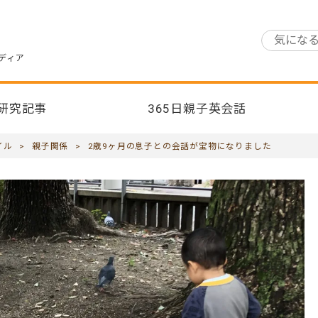
ディア
研究記事
365日親子英会話
イル
>
親子関係
>
2歳9ヶ月の息子との会話が宝物になりました