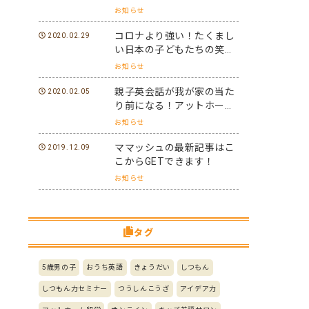
た。
お知らせ
コロナより強い！たくまし
2020.02.29
い日本の子どもたちの笑顔
と元気を世界に届けよう！
お知らせ
親子英会話が我が家の当た
2020.02.05
り前になる！アットホーム
留学パフォーマーになろ
お知らせ
う！
ママッシュの最新記事はこ
2019.12.09
こからGETできます！
お知らせ
タグ
5歳男の子
おうち英語
きょうだい
しつもん
しつもん力セミナー
つうしんこうざ
アイデア力