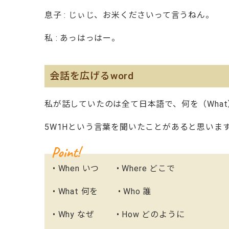
息子 : じぃじ、お米くださいって言うねん。
私 : あっはっはー。
会話を広げるword
私が話していたのは全て日本語で、何を（Wha
5W1Hという言葉を聞いたことがあると思いま
• When いつ • Where どこで
• What 何を • Who 誰
• Why なぜ • How どのように