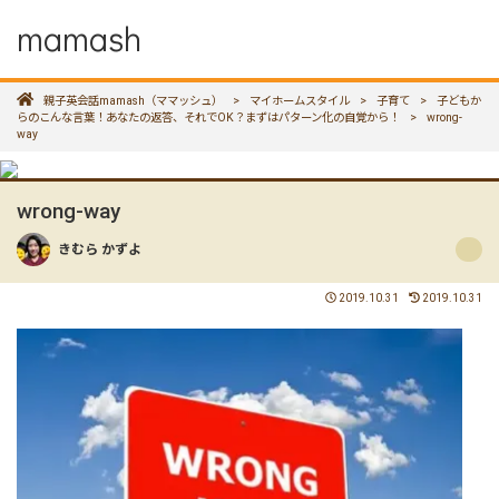
mamash
親子英会話mamash（ママッシュ）
>
マイホームスタイル
>
子育て
>
子どもか
らのこんな言葉！あなたの返答、それでOK？まずはパターン化の自覚から！
>
wrong-
way
wrong-way
きむら かずよ
2019.10.31
2019.10.31