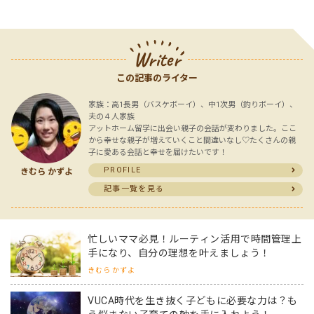
Writer
この記事のライター
家族：高1長男（バスケボーイ）、中1次男（釣りボーイ）、
夫の４人家族
アットホーム留学に出会い親子の会話が変わりました。ここ
から幸せな親子が増えていくこと間違いなし♡たくさんの親
子に愛ある会話と幸せを届けたいです！
PROFILE
きむら かずよ
記事一覧を見る
忙しいママ必見！ルーティン活用で時間管理上
手になり、自分の理想を叶えましょう！
きむら かずよ
VUCA時代を生き抜く子どもに必要な力は？も