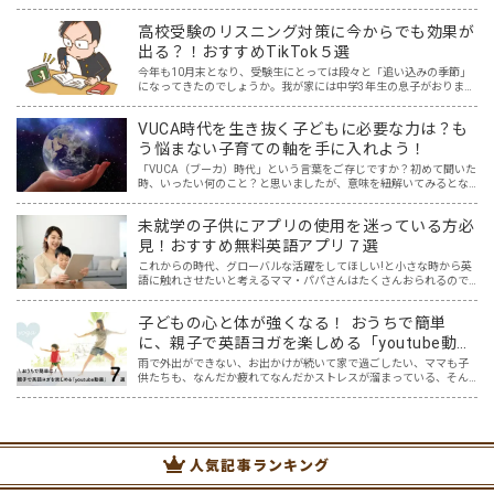
と思う一方で、「どこから取り組めばいいのか分からない…。」とい
うご家庭も多いと思います。 我が家には5歳と2歳の未…
高校受験のリスニング対策に今からでも効果が
出る？！おすすめTikTok５選
今年も10月末となり、受験生にとっては段々と「追い込みの季節」
になってきたのでしょうか。我が家には中学3年生の息子がおりま
す。本人もわかっているものの、なかなか集中して勉強に取り組め
ないときもあります。スマホを手に取ってしまうとなかなか切り…
VUCA時代を生き抜く子どもに必要な力は？も
う悩まない子育ての軸を手に入れよう！
「VUCA（ブーカ）時代」という言葉をご存じですか？初めて聞いた
時、いったい何のこと？と思いましたが、意味を紐解いてみるとな
るほどと！と納得しました。まさに今、VUCA時代に突入しており、
そしてこれからもその時代は続くでしょう。 その新時代…
未就学の子供にアプリの使用を迷っている方必
見！おすすめ無料英語アプリ７選
これからの時代、グローバルな活躍をしてほしい!と小さな時から英
語に触れさせたいと考えるママ・パパさんはたくさんおられるので
はないでしょうか… そして、色々意見もある中ですが、オリンピッ
クも始まりました。 日本の選手だけでなく、たくさんの国々…
子どもの心と体が強くなる！ おうちで簡単
に、親子で英語ヨガを楽しめる「youtube動
画」７選
雨で外出ができない、お出かけが続いて家で過ごしたい、ママも子
供たちも、なんだか疲れてなんだかストレスが溜まっている、そん
な時は英語ヨガに親子で挑戦してみませんか？ 今回の記事では、親
子で英語ヨガにオススメの「youtube動画」を紹介します…
人気記事ランキング