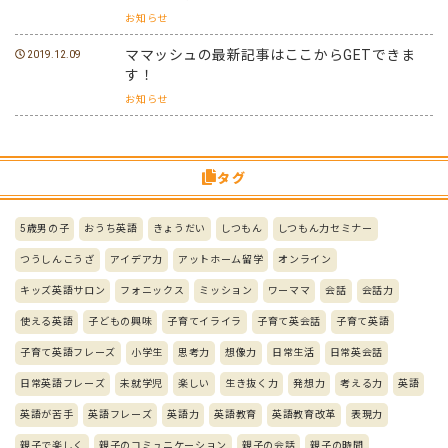
お知らせ
ママッシュの最新記事はここからGETできま
2019.12.09
す！
お知らせ
タグ
5歳男の子
おうち英語
きょうだい
しつもん
しつもん力セミナー
つうしんこうざ
アイデア力
アットホーム留学
オンライン
キッズ英語サロン
フォニックス
ミッション
ワーママ
会話
会話力
使える英語
子どもの興味
子育てイライラ
子育て英会話
子育て英語
子育て英語フレーズ
小学生
思考力
想像力
日常生活
日常英会話
日常英語フレーズ
未就学児
楽しい
生き抜く力
発想力
考える力
英語
英語が苦手
英語フレーズ
英語力
英語教育
英語教育改革
表現力
親子で楽しく
親子のコミュニケーション
親子の会話
親子の時間