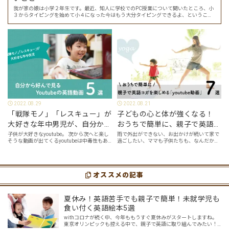
我が家の娘は小学２年生です。最近、知人に学校でのPC授業について聞いたところ、小
３からタイピングを始めて小４になった今はもう大分タイピングできるよ、ということ
でした。 その話を聞いた娘は「私もやってみたい」ということでタイピングを始めたの
で…
2022.08.29
2022.08.21
「戦隊モノ」「レスキュー」が
子どもの心と体が強くなる！
大好きな年中男児が、自分から
おうちで簡単に、親子で英語ヨ
好んで見るyoutube英語動画５
ガを楽しめる「youtube動画」
子供が大好きなyoutube。 次から次へと楽し
雨で外出ができない、お出かけが続いて家で
そうな動画が出てくるyoutubeは中毒性もあ
過ごしたい、ママも子供たちも、なんだか疲
選
７選
りますが、英語という面でも、とても役に立
れてなんだかストレスが溜まっている、そん
つツールです。アットホーム留学では、親子
な時は英語ヨガに親子で挑戦してみません
の会話・家庭の英語環境を整えれば、
か？ 今回の記事では、親子で英語ヨガにオス
youtubeやゲーム、アプリだ…
スメの「youtube動画」を紹介します…
オススメの記事
夏休み！英語苦手でも親子で簡単！未就学児も
食い付く英語絵本5選
withコロナが続く中、今年ももうすぐ夏休みがスタートしますね。
東京オリンピックも控える中で、親子で英語に取り組んでみたい！