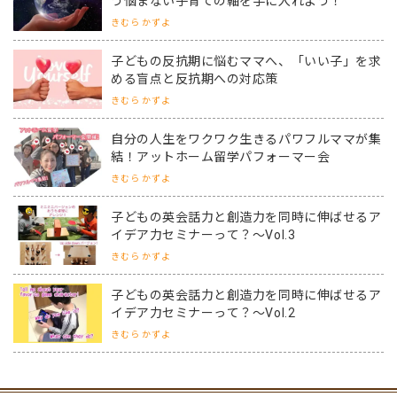
う悩まない子育ての軸を手に入れよう！
きむら かずよ
子どもの反抗期に悩むママへ、「いい子」を求
める盲点と反抗期への対応策
きむら かずよ
自分の人生をワクワク生きるパワフルママが集
結！アットホーム留学パフォーマー会
きむら かずよ
子どもの英会話力と創造力を同時に伸ばせるア
イデア力セミナーって？～Vol.3
きむら かずよ
子どもの英会話力と創造力を同時に伸ばせるア
イデア力セミナーって？～Vol.2
きむら かずよ