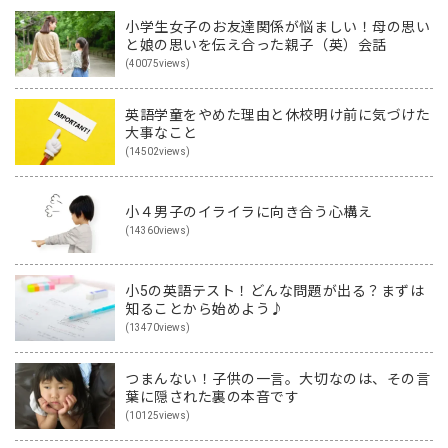
小学生女子のお友達関係が悩ましい！母の思い
と娘の思いを伝え合った親子（英）会話
(40075views)
英語学童をやめた理由と休校明け前に気づけた
大事なこと
(14502views)
小４男子のイライラに向き合う心構え
(14360views)
小5の英語テスト！どんな問題が出る？まずは
知ることから始めよう♪
(13470views)
つまんない！子供の一言。大切なのは、その言
葉に隠された裏の本音です
(10125views)