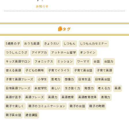
お知らせ
タグ
5歳男の子
おうち英語
きょうだい
しつもん
しつもん力セミナー
つうしんこうざ
アイデア力
アットホーム留学
オンライン
キッズ英語サロン
フォニックス
ミッション
ワーママ
会話
会話力
使える英語
子どもの興味
子育てイライラ
子育て英会話
子育て英語
子育て英語フレーズ
小学生
思考力
想像力
日常生活
日常英会話
日常英語フレーズ
未就学児
楽しい
生き抜く力
発想力
考える力
英語
英語が苦手
英語フレーズ
英語力
英語教育
英語教育改革
表現力
親子で楽しく
親子のコミュニケーション
親子の会話
親子の時間
親子英会話
通信講座