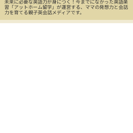
未来に必要な英語力が身につく！今までになかった英語楽
習「アットホーム留学」が運営する、ママの発想力と会話
力を育てる親子英会話メディアです。
OFFICIAL SNS
mamashの最新情報を受け取る
CONTACT US
お気軽にお問い合わせください
メールアドレス
※必須
名前（姓）
※必須