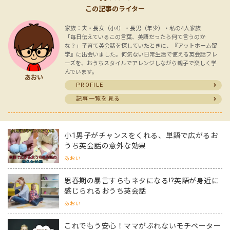
この記事のライター
家族：夫・長女（小4）・長男（年少）・私の4人家族
「毎日伝えているこの言葉、英語だったら何て言うのか
な？」子育て英会話を探していたときに、『アットホーム留
学』に出会いました。何気ない日常生活で使える英会話フレ
ーズを、おうちスタイルでアレンジしながら親子で楽しく学
んでいます。
あおい
PROFILE
記事一覧を見る
小1男子がチャンスをくれる、単語で広がるお
うち英会話の意外な効果
あおい
思春期の暴言すらもネタになる⁉英語が身近に
感じられるおうち英会話
あおい
これでもう安心！ママがぶれないモチベーター