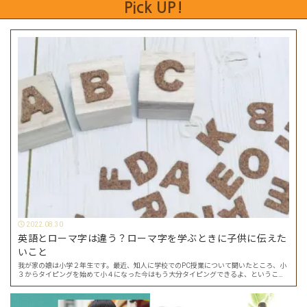
Pick UP!
2022.08.30
英語とローマ字は違う？ローマ字を学ぶときに子供に伝えた
いこと
我が家の娘は小学２年生です。最近、知人に学校でのPC授業について聞いたところ、小
３からタイピングを始めて小４になった今はもう大分タイピングできるよ、ということ
でした。 その話を聞いた娘は「私もやってみたい」ということでタイピングを始めたの
で…