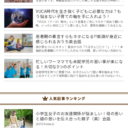
る我が家です。 無観客試合だからこそ聞こえる選手同士の声掛け、
監督やコーチ、そして声援の声からは、様々な言語が聞こえてきま
す。その中で子供達の興味も、選手の国や言語に広がり、ますま…
VUCA時代を生き抜く子どもに必要な力は？も
う悩まない子育ての軸を手に入れよう！
「VUCA（ブーカ）時代」という言葉をご存じですか？初めて聞いた
時、いったい何のこと？と思いましたが、意味を紐解いてみるとな
るほどと！と納得しました。まさに今、VUCA時代に突入しており、
そしてこれからもその時代は続くでしょう。 その新時代…
思春期の暴言すらもネタになる⁉英語が身近に
感じられるおうち英会話
我が家もついにキタッ！ 長女からの『うるせぇ○○ァ！』 ！！！ 本
格的な思春期にワクワクしたのもつかの間、思いがけない方向から
英語の話題に変わっていました。 ほめ言葉、相づちなど、おうち英
語といえばプラスの言葉でしょ、と思っていたけれど、思…
忙しいワーママでも未就学児の習い事が楽にな
る！大切な3つのポイント
未就学児を持つご家庭では、お子さんにいつ習い事を始めようか、
このタイミングで次年度に向けて悩まれる方も多いのではないでし
ょうか？ ふと周りを見渡すと、 「あっ！あの子もやってる！」 「あ
の子はピアノ！？」 「あの子は幼児教室！？」 と、す…
人気記事ランキング
小学生女子のお友達関係が悩ましい！母の思い
と娘の思いを伝え合った親子（英）会話
(40135views)