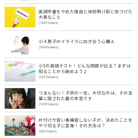
英語学童をやめた理由と休校明け前に気づけた
大事なこと
(14491views)
小４男子のイライラに向き合う心構え
(14345views)
小5の英語テスト！どんな問題が出る？まずは
知ることから始めよう♪
(13470views)
つまんない！子供の一言。大切なのは、その言
葉に隠された裏の本音です
(10181views)
片付けや習い事練習しない子が、決めたことを
やり切る子に変身！その方法は？
(6231views)