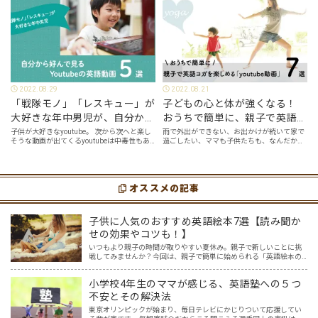
2022.08.29
2022.08.21
「戦隊モノ」「レスキュー」が
子どもの心と体が強くなる！
大好きな年中男児が、自分から
おうちで簡単に、親子で英語ヨ
好んで見るyoutube英語動画５
ガを楽しめる「youtube動画」
子供が大好きなyoutube。 次から次へと楽し
雨で外出ができない、お出かけが続いて家で
そうな動画が出てくるyoutubeは中毒性もあ
過ごしたい、ママも子供たちも、なんだか疲
選
７選
りますが、英語という面でも、とても役に立
れてなんだかストレスが溜まっている、そん
つツールです。アットホーム留学では、親子
な時は英語ヨガに親子で挑戦してみません
の会話・家庭の英語環境を整えれば、
か？ 今回の記事では、親子で英語ヨガにオス
youtubeやゲーム、アプリだ…
スメの「youtube動画」を紹介します…
オススメの記事
子供に人気のおすすめ英語絵本7選【読み聞か
せの効果やコツも！】
いつもより親子の時間が取りやすい夏休み。親子で新しいことに挑
戦してみませんか？今回は、親子で簡単に始められる「英語絵本の
読み聞かせ」を紹介します。 英語なんて話せない？大丈夫です！
「英語は読めても話せない…。」そんな人でも無理なくできて、子…
小学校4年生のママが感じる、英語塾への５つ
不安とその解決法
東京オリンピックが始まり、毎日テレビにかじりついて応援してい