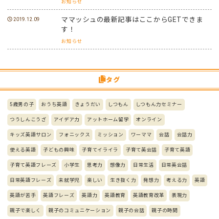
お知らせ
ママッシュの最新記事はここからGETできま
2019.12.09
す！
お知らせ
タグ
5歳男の子
おうち英語
きょうだい
しつもん
しつもん力セミナー
つうしんこうざ
アイデア力
アットホーム留学
オンライン
キッズ英語サロン
フォニックス
ミッション
ワーママ
会話
会話力
使える英語
子どもの興味
子育てイライラ
子育て英会話
子育て英語
子育て英語フレーズ
小学生
思考力
想像力
日常生活
日常英会話
日常英語フレーズ
未就学児
楽しい
生き抜く力
発想力
考える力
英語
英語が苦手
英語フレーズ
英語力
英語教育
英語教育改革
表現力
親子で楽しく
親子のコミュニケーション
親子の会話
親子の時間