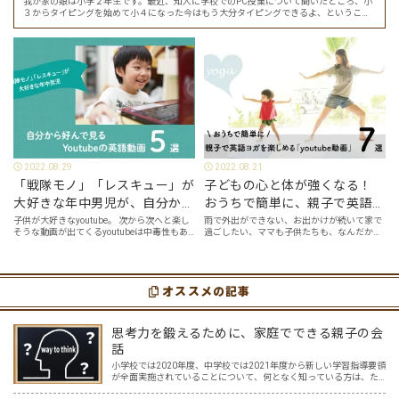
我が家の娘は小学２年生です。最近、知人に学校でのPC授業について聞いたところ、小
３からタイピングを始めて小４になった今はもう大分タイピングできるよ、ということ
でした。 その話を聞いた娘は「私もやってみたい」ということでタイピングを始めたの
で…
2022.08.29
2022.08.21
「戦隊モノ」「レスキュー」が
子どもの心と体が強くなる！
大好きな年中男児が、自分から
おうちで簡単に、親子で英語ヨ
好んで見るyoutube英語動画５
ガを楽しめる「youtube動画」
子供が大好きなyoutube。 次から次へと楽し
雨で外出ができない、お出かけが続いて家で
そうな動画が出てくるyoutubeは中毒性もあ
過ごしたい、ママも子供たちも、なんだか疲
選
７選
りますが、英語という面でも、とても役に立
れてなんだかストレスが溜まっている、そん
つツールです。アットホーム留学では、親子
な時は英語ヨガに親子で挑戦してみません
の会話・家庭の英語環境を整えれば、
か？ 今回の記事では、親子で英語ヨガにオス
youtubeやゲーム、アプリだ…
スメの「youtube動画」を紹介します…
オススメの記事
思考力を鍛えるために、家庭でできる親子の会
話
小学校では2020年度、中学校では2021年度から新しい学習指導要領
が全面実施されていることについて、何となく知っている方は、た
くさんおられるでしょう。 そして、中学入試を含め、入試と呼ばれ