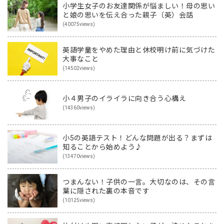
小学生女子のお友達関係が悩ましい！母の思い
と娘の思いを伝え合った親子（英）会話
(40075views)
英語学童をやめた理由と休校明け前に気づけた
大事なこと
(14502views)
小４男子のイライラに向き合う心構え
(14360views)
小5の英語テスト！どんな問題が出る？まずは
知ることから始めよう♪
(13470views)
つまんない！子供の一言。大切なのは、その言
葉に隠された裏の本音です
(10125views)