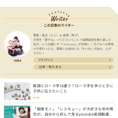
Writer
この記事のライター
家族：長女（小１）＆ 長男（年少）
子供を「愛する」ってどういうこと？自問自答を繰り返した
私が、いつの間にか「I love you」が日常に！ 子どもへの声掛
けが変わったら、家族にも自分にも「It’s OK」が出せ、心が
ラクに！
PROFILE
mika
記事一覧を見る
英語とローマ字は違う？ローマ字を学ぶときに
子供に伝えたいこと
mika
「戦隊モノ」「レスキュー」が大好きな年中男
児が、自分から好んで見るyoutube英語動画５