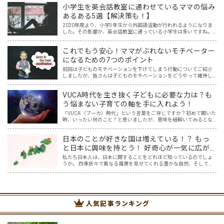
る試験には、今までの知識だけを問われる問題から、知…
小学生を英会話教室に通わせているママの悩み
あるある5選【解決策も！】
2020年度より、小学3年生から外国語活動が行われるようになりま
した。その影響か、英会話教室に通っている小学生は多いですね。
そんな中、小学生を英会話教室に通わせているママ達の悩みを耳に
することが増えた気がします。 英語はプロに任せた方が安…
これでもう安心！ママがぶれないモチベーター
になるための7つのポイント
前回は子どものモチベーションを下げてしまう行動についてご紹介
しましたが、皆さんは子どものモチベーションをどうやって維持し
ていますか？ コロナで変わってしまった不安定な時代を生き抜くに
は、何事もチャレンジ＆リベンジできるマインドが必要ですが、…
VUCA時代を生き抜く子どもに必要な力は？も
う悩まない子育ての軸を手に入れよう！
「VUCA（ブーカ）時代」という言葉をご存じですか？初めて聞いた
時、いったい何のこと？と思いましたが、意味を紐解いてみるとな
るほどと！と納得しました。まさに今、VUCA時代に突入しており、
そしてこれからもその時代は続くでしょう。 その新時代…
日本のことが好きな国は増えている！？ もっ
と日本に興味を持とう！ 好奇心が一気に広が
る魔法のツール「Google Map」日本編
私たち日本人は、日本に関することをどれほど知っているのでしょ
うか。 四季折々で異なる風景を見せてくれる豊かな自然、そしてそ
の自然を巧みに取り込んだ和風建築や、色鮮やかな料理は、世界中
の人々を惹きつけ、それらを求めて日本を訪れる外国人観光客も…
人気記事ランキング