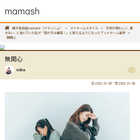
mamash
親子英会話mamash（ママッシュ）
>
マイホームスタイル
>
子供が煩わしい…愛
せない…と悩んでいた私が「我が子は最高！」と思えるようになったアットホーム留学
>
無関心
無関心
mika
2023.01.09
2023.01.09