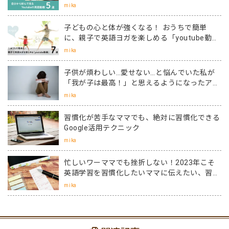
選
mika
子どもの心と体が強くなる！ おうちで簡単
に、親子で英語ヨガを楽しめる「youtube動
画」７選
mika
子供が煩わしい…愛せない…と悩んでいた私が
「我が子は最高！」と思えるようになったアッ
トホーム留学
mika
習慣化が苦手なママでも、絶対に習慣化できる
Google活用テクニック
mika
忙しいワーママでも挫折しない！2023年こそ
英語学習を習慣化したいママに伝えたい、習慣
化のコツ！
mika