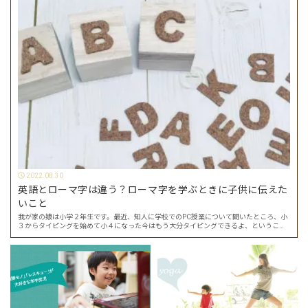
2022.08.30
英語とローマ字は違う？ローマ字を学ぶときに子供に伝えた
いこと
我が家の娘は小学２年生です。最近、知人に学校でのPC授業について聞いたところ、小
３からタイピングを始めて小４になった今はもう大分タイピングできるよ、ということ
でした。 その話を聞いた娘は「私もやってみたい」ということでタイピングを始めたの
で…