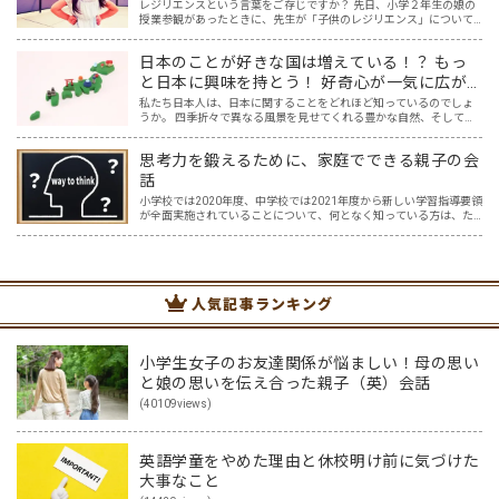
レジリエンスという言葉をご存じですか？ 先日、小学２年生の娘の
授業参観があったときに、先生が「子供のレジリエンス」について
お話してくださいました。先生のお話を聞いていると「なるほど」
と思うこともたくさん。一方で「レジリエンス」について紐解く…
日本のことが好きな国は増えている！？ もっ
と日本に興味を持とう！ 好奇心が一気に広が
る魔法のツール「Google Map」日本編
私たち日本人は、日本に関することをどれほど知っているのでしょ
うか。 四季折々で異なる風景を見せてくれる豊かな自然、そしてそ
の自然を巧みに取り込んだ和風建築や、色鮮やかな料理は、世界中
の人々を惹きつけ、それらを求めて日本を訪れる外国人観光客も…
思考力を鍛えるために、家庭でできる親子の会
話
小学校では2020年度、中学校では2021年度から新しい学習指導要領
が全面実施されていることについて、何となく知っている方は、た
くさんおられるでしょう。 そして、中学入試を含め、入試と呼ばれ
る試験には、今までの知識だけを問われる問題から、知…
人気記事ランキング
小学生女子のお友達関係が悩ましい！母の思い
と娘の思いを伝え合った親子（英）会話
(40109views)
英語学童をやめた理由と休校明け前に気づけた
大事なこと