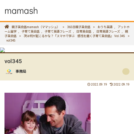
mamash
親子英会話mamash（ママッシュ）
>
365日親子英会話
>
おうち英語
,
アットホ
ーム留学
,
子育て英会話
,
子育て英語フレーズ
,
日常英会話
,
日常英語フレーズ
,
親
子英会話
>
次は何が起こるかな？『スマホで学ぶ 感性を磨く子育て英会話』 Vol.345
>
vol345
vol345
事務局
2022.09.19
2022.09.19