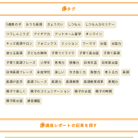
タグ
5歳男の子
おうち英語
きょうだい
しつもん
しつもん力セミナー
つうしんこうざ
アイデア力
アットホーム留学
オンライン
キッズ英語サロン
フォニックス
ミッション
ワーママ
会話
会話力
使える英語
子どもの興味
子育てイライラ
子育て英会話
子育て英語
子育て英語フレーズ
小学生
思考力
想像力
日常生活
日常英会話
日常英語フレーズ
未就学児
楽しい
生き抜く力
発想力
考える力
英語
英語が苦手
英語フレーズ
英語力
英語教育
英語教育改革
表現力
親子で楽しく
親子のコミュニケーション
親子の会話
親子の時間
親子英会話
通信講座
講座レポートの記事を探す