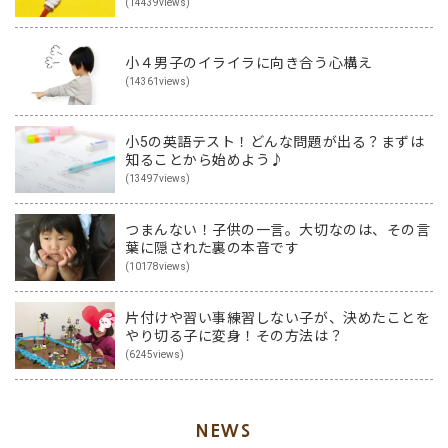
(14439views)
小４男子のイライラに向き合う心構え
(14361views)
小5の英語テスト！どんな問題が出る？まずは
知ることから始めよう♪
(13497views)
つまんない！子供の一言。大切なのは、その言
葉に隠された裏の本音です
(10178views)
片付けや習い事練習しない子が、決めたことを
やり切る子に変身！その方法は？
(6245views)
NEWS