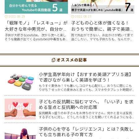
2022.08.29
2022.08.21
「戦隊モノ」「レスキュー」が
子どもの心と体が強くなる！
大好きな年中男児が、自分から
おうちで簡単に、親子で英語ヨ
好んで見るyoutube英語動画５
ガを楽しめる「youtube動画」
子供が大好きなyoutube。 次から次へと楽し
雨で外出ができない、お出かけが続いて家で
そうな動画が出てくるyoutubeは中毒性もあ
過ごしたい、ママも子供たちも、なんだか疲
選
７選
りますが、英語という面でも、とても役に立
れてなんだかストレスが溜まっている、そん
つツールです。アットホーム留学では、親子
な時は英語ヨガに親子で挑戦してみません
の会話・家庭の英語環境を整えれば、
か？ 今回の記事では、親子で英語ヨガにオス
youtubeやゲーム、アプリだ…
スメの「youtube動画」を紹介します…
オススメの記事
小学生高学年向け【おすすめ英語アプリ５選】
で遊びながら楽しく英語を学ぼう！
もうすぐ夏休み！でも暑いしコロナも心配だし、おうちに閉じこも
りがち？せっかくの夏休みと言っても、スマホやタブレット時間が
長くなり、おうちの方は頭を悩ませているかもしれませんね。そこ
で、遊び感覚で英語の勉強ができちゃう、親と子どもにとってWi…
子どもの反抗期に悩むママへ、「いい子」を求
める盲点と反抗期への対応策
反抗期真っ盛りのお子さんをお持ちのママさん、何かと言えば反抗
する子どもに対し、どうしたら言うことを聞いてくれるようになる
の？理想とするいい子には程遠い…と悩んでいませんか？ 「反抗
期」。素直だった我が子が、親の言うことを聞かなくなり、どんど…
子供の心を守る「レジリエンス」とは？失敗し
ても立ち直れる子の育て方