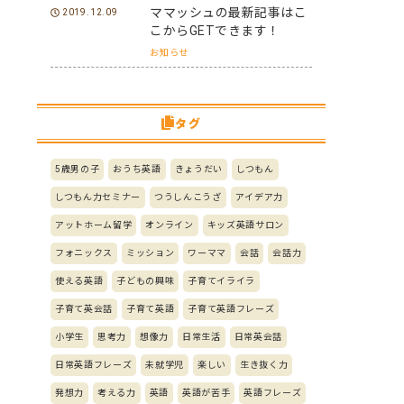
ママッシュの最新記事はこ
2019.12.09
こからGETできます！
お知らせ
タグ
5歳男の子
おうち英語
きょうだい
しつもん
しつもん力セミナー
つうしんこうざ
アイデア力
アットホーム留学
オンライン
キッズ英語サロン
フォニックス
ミッション
ワーママ
会話
会話力
使える英語
子どもの興味
子育てイライラ
子育て英会話
子育て英語
子育て英語フレーズ
小学生
思考力
想像力
日常生活
日常英会話
日常英語フレーズ
未就学児
楽しい
生き抜く力
発想力
考える力
英語
英語が苦手
英語フレーズ