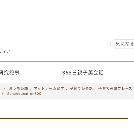
ディア
研究記事
365日親子英会話
話
>
おうち英語
,
アットホーム留学
,
子育て英会話
,
子育て英語フレーズ
>
Senseducation300