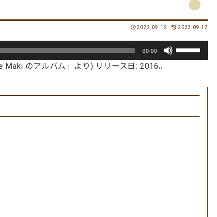
2022.09.12
2022.09.12
ボ
00:00
リ
unshine Maki のアルバム」より) リリース日: 2016。
ュ
ー
ム
調
節
に
は
上
下
矢
印
キ
ー