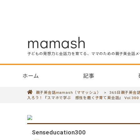
mamash
子どもの発想力と会話力を育てる、ママのための親子英会話メ
ホーム
記事
親子英会話mamash（ママッシュ）
>
365日親子英会
入ろう！『スマホで学ぶ 感性を磨く子育て英会話』 Vol.300
Senseducation300