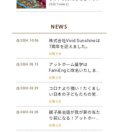
る子に変身！その方法は？
(6231views)
NEWS
株式会社Vivid Sunshineは
2024.10.06
7周年を迎えました。
お知らせ
アットホーム留学は
2024.05.15
FamiEngと改名いたしまし
た。
お知らせ
コロナより強い！たくまし
2020.02.29
い日本の子どもたちの笑顔
と元気を世界に届けよう！
お知らせ
親子英会話が我が家の当た
2020.02.05
り前になる！アットホーム
留学パフォーマーになろ
お知らせ
う！