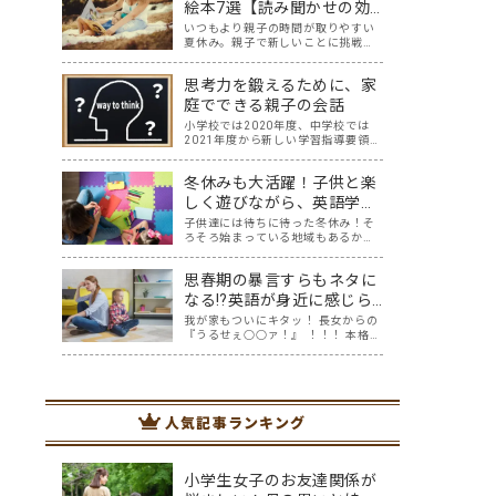
か？ 今回の記事では、親子で英語ヨ
絵本7選【読み聞かせの効
ガにオススメの「youtube動画」を
果やコツも！】
いつもより親子の時間が取りやすい
紹介します…
夏休み。親子で新しいことに挑戦し
てみませんか？今回は、親子で簡単
に始められる「英語絵本の読み聞か
思考力を鍛えるために、家
せ」を紹介します。 英語なんて話せ
ない？大丈夫です！「英語は読めて
庭でできる親子の会話
も話せない…。」そんな人でも無理
小学校では2020年度、中学校では
なくできて、子…
2021年度から新しい学習指導要領が
全面実施されていることについて、
何となく知っている方は、たくさん
冬休みも大活躍！子供と楽
おられるでしょう。 そして、中学入
試を含め、入試と呼ばれる試験に
しく遊びながら、英語学習
は、今までの知識だけを問われる問
ができるお家手作りゲーム
子供達には待ちに待った冬休み！そ
題から、知…
ろそろ始まっている地域もあるかも
遊び5選
しれません。 クリスマスにお正月、
準備や掃除で忙しい時期でもありま
思春期の暴言すらもネタに
すが、夏休みと違い冬休みは、比較
的お家で過ごす方も多いのではない
なる⁉英語が身近に感じら
でしょうか？ 夏休みほど宿題もな
れるおうち英会話
我が家もついにキタッ！ 長女からの
く、のんびり過…
『うるせぇ○○ァ！』 ！！！ 本格的
な思春期にワクワクしたのもつかの
間、思いがけない方向から英語の話
題に変わっていました。 ほめ言葉、
相づちなど、おうち英語といえばプ
ラスの言葉でしょ、と思っていたけ
人気記事ランキング
れど、思…
小学生女子のお友達関係が