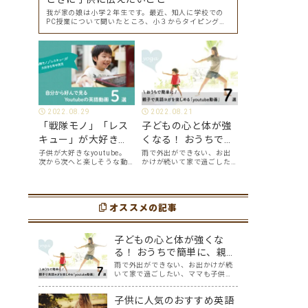
我が家の娘は小学２年生です。最近、知人に学校での
PC授業について聞いたところ、小３からタイピングを
始めて小４になった今はもう大分タイピングできる
よ、ということでした。 その話を聞いた娘は「私もや
ってみたい」ということでタイピングを始めたので…
2022.08.29
2022.08.21
「戦隊モノ」「レス
子どもの心と体が強
キュー」が大好きな
くなる！ おうちで簡
年中男児が、自分か
単に、親子で英語ヨ
子供が大好きなyoutube。
雨で外出ができない、お出
次から次へと楽しそうな動
かけが続いて家で過ごした
ら好んで見る
ガを楽しめる
画が出てくるyoutubeは中毒
い、ママも子供たちも、な
youtube英語動画５
「youtube動画」７
性もありますが、英語とい
んだか疲れてなんだかスト
う面でも、とても役に立つ
レスが溜まっている、そん
選
選
ツールです。アットホーム留
な時は英語ヨガに親子で挑
学では、親子の会話・家庭
オススメの記事
戦してみませんか？ 今回の
の英語環境を整えれば、
記事では、親子で英語ヨガ
youtubeやゲーム、アプリ
にオススメの「youtube動
だ…
画」を紹介します…
子どもの心と体が強くな
る！ おうちで簡単に、親子
で英語ヨガを楽しめる
雨で外出ができない、お出かけが続
いて家で過ごしたい、ママも子供た
「youtube動画」７選
ちも、なんだか疲れてなんだかスト
レスが溜まっている、そんな時は英
子供に人気のおすすめ英語
語ヨガに親子で挑戦してみません