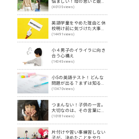
悩ましい！母の思いと娘の
思いを伝え合った親子
(40135views)
（英）会話
英語学童をやめた理由と休
校明け前に気づけた大事な
こと
(14491views)
小４男子のイライラに向き
合う心構え
(14345views)
小5の英語テスト！どんな
問題が出る？まずは知るこ
とから始めよう♪
(13470views)
つまんない！子供の一言。
大切なのは、その言葉に隠
された裏の本音です
(10181views)
片付けや習い事練習しない
子が、決めたことをやり切