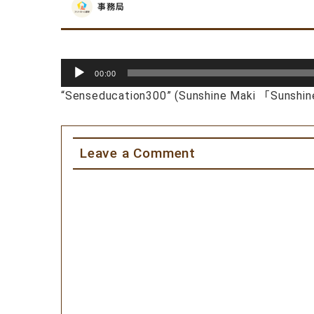
事務局
音
00:00
声
“Senseducation300” (Sunshine Maki 「S
プ
レ
ー
ヤ
Leave a Comment
ー