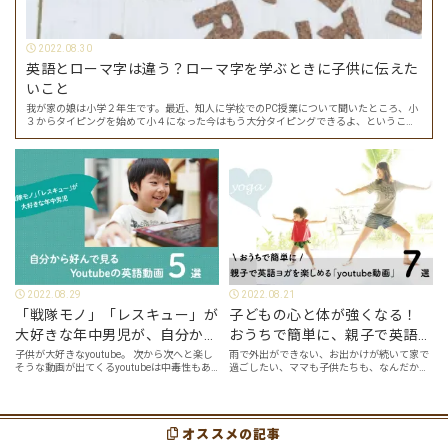
2022.08.30
英語とローマ字は違う？ローマ字を学ぶときに子供に伝えた
いこと
我が家の娘は小学２年生です。最近、知人に学校でのPC授業について聞いたところ、小
３からタイピングを始めて小４になった今はもう大分タイピングできるよ、ということ
でした。 その話を聞いた娘は「私もやってみたい」ということでタイピングを始めたの
で…
2022.08.29
2022.08.21
「戦隊モノ」「レスキュー」が
子どもの心と体が強くなる！
大好きな年中男児が、自分から
おうちで簡単に、親子で英語ヨ
好んで見るyoutube英語動画５
ガを楽しめる「youtube動画」
子供が大好きなyoutube。 次から次へと楽し
雨で外出ができない、お出かけが続いて家で
そうな動画が出てくるyoutubeは中毒性もあ
過ごしたい、ママも子供たちも、なんだか疲
選
７選
りますが、英語という面でも、とても役に立
れてなんだかストレスが溜まっている、そん
つツールです。アットホーム留学では、親子
な時は英語ヨガに親子で挑戦してみません
の会話・家庭の英語環境を整えれば、
か？ 今回の記事では、親子で英語ヨガにオス
youtubeやゲーム、アプリだ…
スメの「youtube動画」を紹介します…
オススメの記事