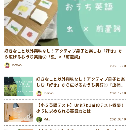
好きなこと以外興味なし！アクティブ男子と楽しむ「好き」か
ら広げるおうち英語②「虫」×「前置詞」
Tomoko
2023.12.30
好きなこと以外興味なし！アクティブ男子と楽
しむ「好き」から広げるおうち英語①「虫捕
り」×「英語」
Tomoko
2023.12.30
【小５英語テスト】Unit7&Unit8テスト概要！
小５に求められる英語力とは
Miku
2023.05.10