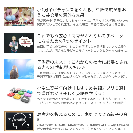
小1男子がチャンスをくれる、単語で広がるお
うち英会話の意外な効果
我が家の小1男子は、とてもマイペース。予測できない行動でいつも
家族を笑わせてくれます。 そんな彼に『単語で広がるおうち英会
話』を試してみたら、何か面白い反応があるかもしれない。 ある単
語をテーマに、しばらく息子を観察すること3か月。 想像超…
これでもう安心！ママがぶれないモチベーター
になるための7つのポイント
前回は子どものモチベーションを下げてしまう行動についてご紹介
しましたが、皆さんは子どものモチベーションをどうやって維持し
ていますか？ コロナで変わってしまった不安定な時代を生き抜くに
は、何事もチャレンジ＆リベンジできるマインドが必要ですが、…
子供達の未来！！これからの社会に必要とされ
る力＜21世紀型スキル＞
子供達の未来、不安に感じている方は多いのではないでしょうか？
予測不可能な事柄（コロナなど）がおきたり、AIの進化に伴い2011
年度の時点で「将来、アメリカの子どもたちの65％が今はない職業
に就くだろう」と言われている現在。 子供達が社会に…
小学生高学年向け【おすすめ英語アプリ５選】
で遊びながら楽しく英語を学ぼう！
もうすぐ夏休み！でも暑いしコロナも心配だし、おうちに閉じこも
りがち？せっかくの夏休みと言っても、スマホやタブレット時間が
長くなり、おうちの方は頭を悩ませているかもしれませんね。そこ
で、遊び感覚で英語の勉強ができちゃう、親と子どもにとってWi…
思考力を鍛えるために、家庭でできる親子の会
話
小学校では2020年度、中学校では2021年度から新しい学習指導要領
が全面実施されていることについて、何となく知っている方は、た
くさんおられるでしょう。 そして、中学入試を含め、入試と呼ばれ