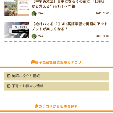
【中学英文法】苦手になるその前に 『口癖』
から覚える“Isn’t it ～?”編
Miku
2023.04.06
【絶対ハマる!？】AI×英語学習で英語のアウト
プットが楽しくなる！
Miku
2023.04.02
親子英会話研究記事カテゴリ
英語お役立ち情報
子育てお役立ち情報
カテゴリから記事を探す