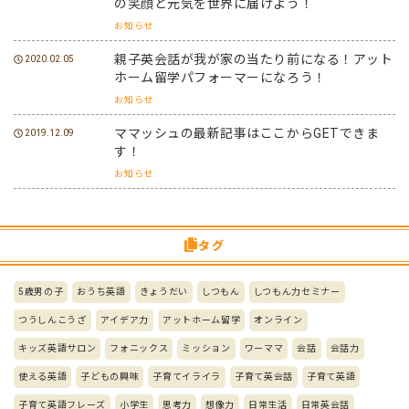
の笑顔と元気を世界に届けよう！
お知らせ
親子英会話が我が家の当たり前になる！アット
2020.02.05
ホーム留学パフォーマーになろう！
お知らせ
ママッシュの最新記事はここからGETできま
2019.12.09
す！
お知らせ
タグ
5歳男の子
おうち英語
きょうだい
しつもん
しつもん力セミナー
つうしんこうざ
アイデア力
アットホーム留学
オンライン
キッズ英語サロン
フォニックス
ミッション
ワーママ
会話
会話力
使える英語
子どもの興味
子育てイライラ
子育て英会話
子育て英語
子育て英語フレーズ
小学生
思考力
想像力
日常生活
日常英会話