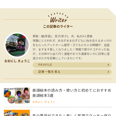
Writer
この記事のライター
家族：娘(年長)、息子(年少)、夫、私の4人家族
常識にとらわれず、あるがままの子どもに向き合えるきっかけ
をもらったアットホーム留学！子どもたちとの時間が、会話
が、ますます楽しくなりました！常識で頭カチコチだった私
が、その枠から出て行く過程やおうち英語をいかに日常に浸
透させたかを記事にしていきたいです。
おおにし きょうこ
PROFILE
記事一覧を見る
英語絵本の読み方・使い方と初めてにおすすめ
英語絵本3選
おおにし きょうこ
年少男児ができた！楽しく英語でクッキー作り