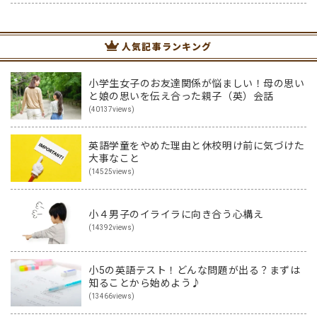
る試験には、今までの知識だけを問われる問題から、知…
人気記事ランキング
小学生女子のお友達関係が悩ましい！母の思い
と娘の思いを伝え合った親子（英）会話
(40137views)
英語学童をやめた理由と休校明け前に気づけた
大事なこと
(14525views)
小４男子のイライラに向き合う心構え
(14392views)
小5の英語テスト！どんな問題が出る？まずは
知ることから始めよう♪
(13466views)