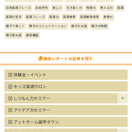
日常英語フレーズ
未就学児
楽しい
生き抜く力
発想力
考える力
英語
英語が苦手
英語フレーズ
英語力
英語教育
英語教育改革
表現力
親子で楽しく
親子のコミュニケーション
親子の会話
親子の時間
親子英会話
通信講座
講座レポートの記事を探す
体験会・イベント
キッズ英語サロン
しつもん力セミナー
アイデア力セミナー
アットホーム留学タウン