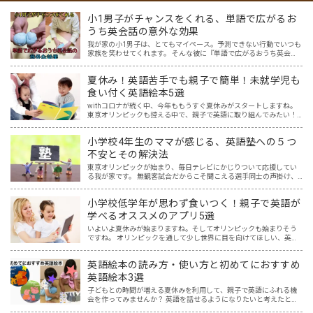
小1男子がチャンスをくれる、単語で広がるお
うち英会話の意外な効果
我が家の小1男子は、とてもマイペース。予測できない行動でいつも
家族を笑わせてくれます。 そんな彼に『単語で広がるおうち英会
話』を試してみたら、何か面白い反応があるかもしれない。 ある単
語をテーマに、しばらく息子を観察すること3か月。 想像超…
夏休み！英語苦手でも親子で簡単！未就学児も
食い付く英語絵本5選
withコロナが続く中、今年ももうすぐ夏休みがスタートしますね。
東京オリンピックも控える中で、親子で英語に取り組んでみたい！
と思う一方で、「どこから取り組めばいいのか分からない…。」とい
うご家庭も多いと思います。 我が家には5歳と2歳の未…
小学校4年生のママが感じる、英語塾への５つ
不安とその解決法
東京オリンピックが始まり、毎日テレビにかじりついて応援してい
る我が家です。 無観客試合だからこそ聞こえる選手同士の声掛け、
監督やコーチ、そして声援の声からは、様々な言語が聞こえてきま
す。その中で子供達の興味も、選手の国や言語に広がり、ますま…
小学校低学年が思わず食いつく！親子で英語が
学べるオススメのアプリ5選
いよいよ夏休みが始まりますね。そしてオリンピックも始まりそう
ですね。 オリンピックを通して少し世界に目を向けてほしい、英語
に興味を持ってほしいと思ってはいませんか？ オリンピック開催に
は賛否両論ありますが、私はもし開催されるなら、子供たちと…
英語絵本の読み方・使い方と初めてにおすすめ
英語絵本3選
子どもとの時間が増える夏休みを利用して、親子で英語にふれる機
会を作ってみませんか？ 英語を話せるようになりたいと考えたと
き、Youtube、InstagramやTikTokなど映像を一緒に見て真似する方