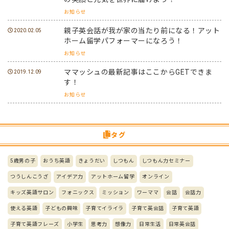
お知らせ
親子英会話が我が家の当たり前になる！アット
2020.02.05
ホーム留学パフォーマーになろう！
お知らせ
ママッシュの最新記事はここからGETできま
2019.12.09
す！
お知らせ
タグ
5歳男の子
おうち英語
きょうだい
しつもん
しつもん力セミナー
つうしんこうざ
アイデア力
アットホーム留学
オンライン
キッズ英語サロン
フォニックス
ミッション
ワーママ
会話
会話力
使える英語
子どもの興味
子育てイライラ
子育て英会話
子育て英語
子育て英語フレーズ
小学生
思考力
想像力
日常生活
日常英会話