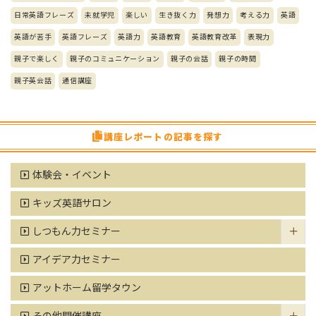
日常英語フレーズ
未就学児
楽しい
生き抜く力
発想力
考える力
英語
英語が苦手
英語フレーズ
英語力
英語教育
英語教育改革
表現力
親子で楽しく
親子のコミュニケーション
親子の会話
親子の時間
親子英会話
通信講座
講座レポートの記事を探す
体験会・イベント
キッズ英語サロン
しつもん力セミナー
アイデア力セミナー
アットホーム留学タウン