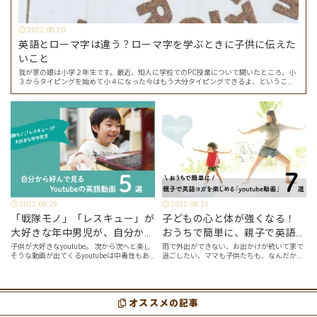
2022.08.30
英語とローマ字は違う？ローマ字を学ぶときに子供に伝えた
いこと
我が家の娘は小学２年生です。最近、知人に学校でのPC授業について聞いたところ、小
３からタイピングを始めて小４になった今はもう大分タイピングできるよ、ということ
でした。 その話を聞いた娘は「私もやってみたい」ということでタイピングを始めたの
で…
2022.08.29
2022.08.21
「戦隊モノ」「レスキュー」が
子どもの心と体が強くなる！
大好きな年中男児が、自分から
おうちで簡単に、親子で英語ヨ
好んで見るyoutube英語動画５
ガを楽しめる「youtube動画」
子供が大好きなyoutube。 次から次へと楽し
雨で外出ができない、お出かけが続いて家で
そうな動画が出てくるyoutubeは中毒性もあ
過ごしたい、ママも子供たちも、なんだか疲
選
７選
りますが、英語という面でも、とても役に立
れてなんだかストレスが溜まっている、そん
つツールです。アットホーム留学では、親子
な時は英語ヨガに親子で挑戦してみません
の会話・家庭の英語環境を整えれば、
か？ 今回の記事では、親子で英語ヨガにオス
youtubeやゲーム、アプリだ…
スメの「youtube動画」を紹介します…
オススメの記事