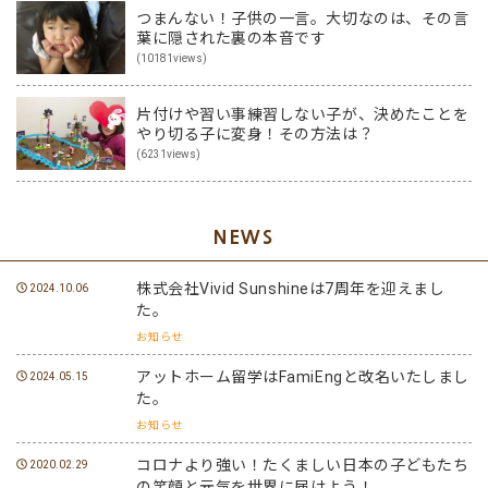
つまんない！子供の一言。大切なのは、その言
葉に隠された裏の本音です
(10181views)
片付けや習い事練習しない子が、決めたことを
やり切る子に変身！その方法は？
(6231views)
NEWS
株式会社Vivid Sunshineは7周年を迎えまし
2024.10.06
た。
お知らせ
アットホーム留学はFamiEngと改名いたしまし
2024.05.15
た。
お知らせ
コロナより強い！たくましい日本の子どもたち
2020.02.29
の笑顔と元気を世界に届けよう！