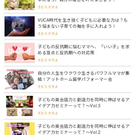
きむら かずよ
VUCA時代を生き抜く子どもに必要な力は？も
う悩まない子育ての軸を手に入れよう！
きむら かずよ
子どもの反抗期に悩むママへ、「いい子」を求
める盲点と反抗期への対応策
きむら かずよ
自分の人生をワクワク生きるパワフルママが集
結！アットホーム留学パフォーマー会
きむら かずよ
子どもの英会話力と創造力を同時に伸ばせるア
イデア力セミナーって？～Vol.3
きむら かずよ
子どもの英会話力と創造力を同時に伸ばせるア
イデア力セミナーって？～Vol.2