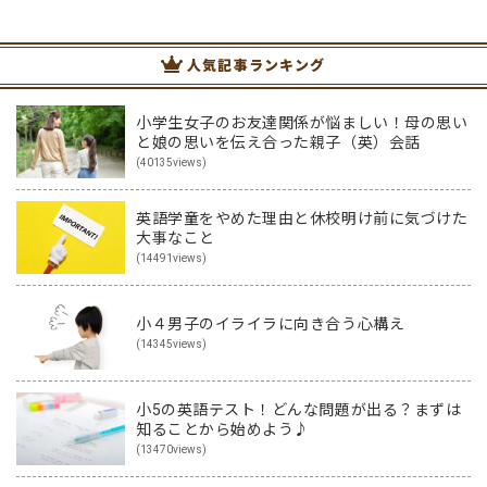
法、アプリやボードゲーム、カードゲーム…
人気記事ランキング
小学生女子のお友達関係が悩ましい！母の思い
と娘の思いを伝え合った親子（英）会話
(40135views)
英語学童をやめた理由と休校明け前に気づけた
大事なこと
(14491views)
小４男子のイライラに向き合う心構え
(14345views)
小5の英語テスト！どんな問題が出る？まずは
知ることから始めよう♪
(13470views)