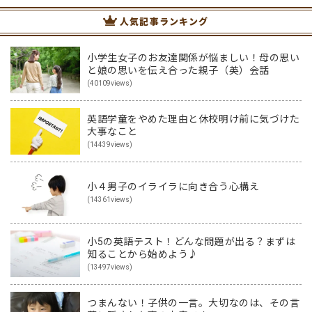
人気記事ランキング
小学生女子のお友達関係が悩ましい！母の思い
と娘の思いを伝え合った親子（英）会話
(40109views)
英語学童をやめた理由と休校明け前に気づけた
大事なこと
(14439views)
小４男子のイライラに向き合う心構え
(14361views)
小5の英語テスト！どんな問題が出る？まずは
知ることから始めよう♪
(13497views)
つまんない！子供の一言。大切なのは、その言