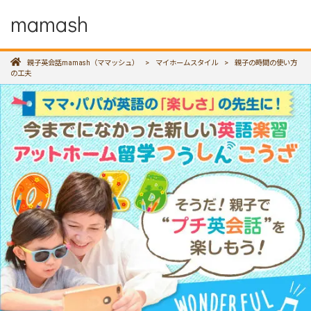
mamash
親子英会話mamash（ママッシュ）
>
マイホームスタイル
>
親子の時間の使い方
の工夫