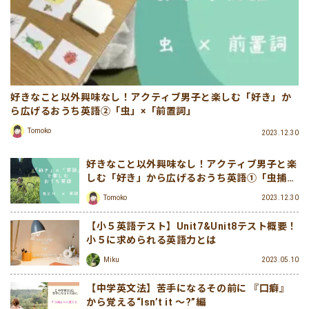
好きなこと以外興味なし！アクティブ男子と楽しむ「好き」か
ら広げるおうち英語②「虫」×「前置詞」
Tomoko
2023.12.30
好きなこと以外興味なし！アクティブ男子と楽
しむ「好き」から広げるおうち英語①「虫捕
り」×「英語」
Tomoko
2023.12.30
【小５英語テスト】Unit7&Unit8テスト概要！
小５に求められる英語力とは
Miku
2023.05.10
【中学英文法】苦手になるその前に 『口癖』
から覚える“Isn’t it ～?”編