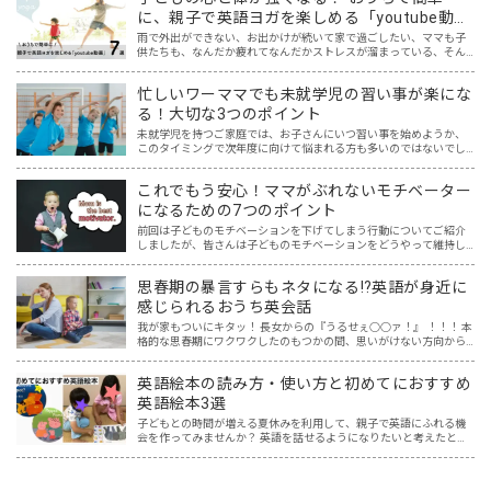
に、親子で英語ヨガを楽しめる「youtube動
画」７選
雨で外出ができない、お出かけが続いて家で過ごしたい、ママも子
供たちも、なんだか疲れてなんだかストレスが溜まっている、そん
な時は英語ヨガに親子で挑戦してみませんか？ 今回の記事では、親
子で英語ヨガにオススメの「youtube動画」を紹介します…
忙しいワーママでも未就学児の習い事が楽にな
る！大切な3つのポイント
未就学児を持つご家庭では、お子さんにいつ習い事を始めようか、
このタイミングで次年度に向けて悩まれる方も多いのではないでし
ょうか？ ふと周りを見渡すと、 「あっ！あの子もやってる！」 「あ
の子はピアノ！？」 「あの子は幼児教室！？」 と、す…
これでもう安心！ママがぶれないモチベーター
になるための7つのポイント
前回は子どものモチベーションを下げてしまう行動についてご紹介
しましたが、皆さんは子どものモチベーションをどうやって維持し
ていますか？ コロナで変わってしまった不安定な時代を生き抜くに
は、何事もチャレンジ＆リベンジできるマインドが必要ですが、…
思春期の暴言すらもネタになる⁉英語が身近に
感じられるおうち英会話
我が家もついにキタッ！ 長女からの『うるせぇ○○ァ！』 ！！！ 本
格的な思春期にワクワクしたのもつかの間、思いがけない方向から
英語の話題に変わっていました。 ほめ言葉、相づちなど、おうち英
語といえばプラスの言葉でしょ、と思っていたけれど、思…
英語絵本の読み方・使い方と初めてにおすすめ
英語絵本3選
子どもとの時間が増える夏休みを利用して、親子で英語にふれる機
会を作ってみませんか？ 英語を話せるようになりたいと考えたと
き、Youtube、InstagramやTikTokなど映像を一緒に見て真似する方
法、アプリやボードゲーム、カードゲーム…