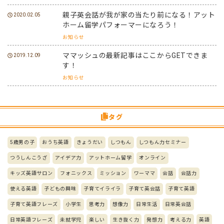
親子英会話が我が家の当たり前になる！アット
2020.02.05
ホーム留学パフォーマーになろう！
お知らせ
ママッシュの最新記事はここからGETできま
2019.12.09
す！
お知らせ
タグ
5歳男の子
おうち英語
きょうだい
しつもん
しつもん力セミナー
つうしんこうざ
アイデア力
アットホーム留学
オンライン
キッズ英語サロン
フォニックス
ミッション
ワーママ
会話
会話力
使える英語
子どもの興味
子育てイライラ
子育て英会話
子育て英語
子育て英語フレーズ
小学生
思考力
想像力
日常生活
日常英会話
日常英語フレーズ
未就学児
楽しい
生き抜く力
発想力
考える力
英語