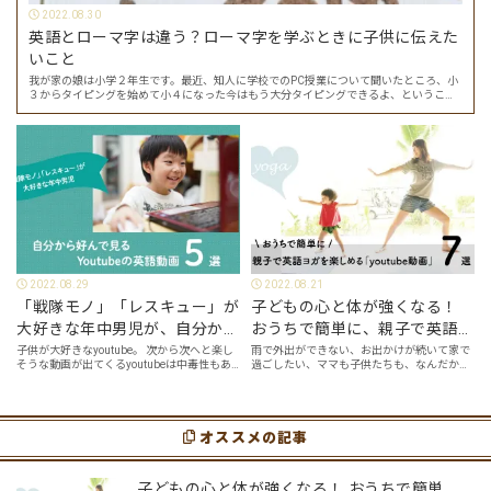
2022.08.30
英語とローマ字は違う？ローマ字を学ぶときに子供に伝えた
いこと
我が家の娘は小学２年生です。最近、知人に学校でのPC授業について聞いたところ、小
３からタイピングを始めて小４になった今はもう大分タイピングできるよ、ということ
でした。 その話を聞いた娘は「私もやってみたい」ということでタイピングを始めたの
で…
2022.08.29
2022.08.21
「戦隊モノ」「レスキュー」が
子どもの心と体が強くなる！
大好きな年中男児が、自分から
おうちで簡単に、親子で英語ヨ
好んで見るyoutube英語動画５
ガを楽しめる「youtube動画」
子供が大好きなyoutube。 次から次へと楽し
雨で外出ができない、お出かけが続いて家で
そうな動画が出てくるyoutubeは中毒性もあ
過ごしたい、ママも子供たちも、なんだか疲
選
７選
りますが、英語という面でも、とても役に立
れてなんだかストレスが溜まっている、そん
つツールです。アットホーム留学では、親子
な時は英語ヨガに親子で挑戦してみません
の会話・家庭の英語環境を整えれば、
か？ 今回の記事では、親子で英語ヨガにオス
youtubeやゲーム、アプリだ…
スメの「youtube動画」を紹介します…
オススメの記事
子どもの心と体が強くなる！ おうちで簡単