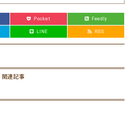
Pocket
Feedly
LINE
RSS
関連記事