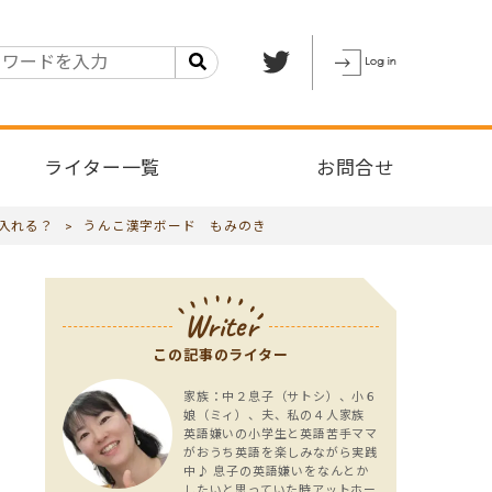
ライター一覧
お問合せ
り入れる？
>
うんこ漢字ボード もみのき
Writer
この記事のライター
家族：中２息子（サトシ）、小６
娘（ミィ）、夫、私の４人家族
英語嫌いの小学生と英語苦手ママ
がおうち英語を楽しみながら実践
中♪ 息子の英語嫌いをなんとか
したいと思っていた時アットホー