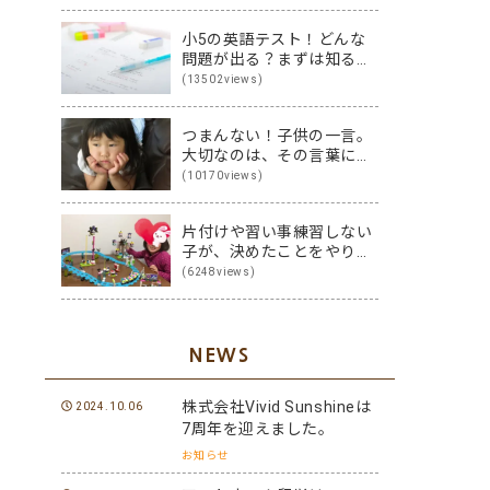
小5の英語テスト！どんな
問題が出る？まずは知るこ
とから始めよう♪
(13502views)
つまんない！子供の一言。
大切なのは、その言葉に隠
された裏の本音です
(10170views)
片付けや習い事練習しない
子が、決めたことをやり切
る子に変身！その方法は？
(6248views)
NEWS
株式会社Vivid Sunshineは
2024.10.06
7周年を迎えました。
お知らせ