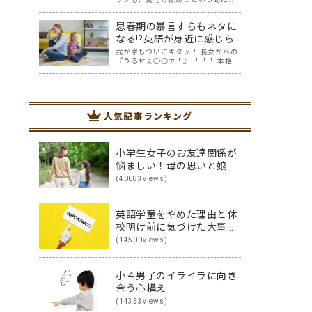
話
わりが近づいていますね。みなさん
が応援した競技はなんですか？我が
思春期の暴言すらもネタに
家は、サッカー、テニス、卓球、体
操、水泳、陸上、などなど、テレビ
なる⁉英語が身近に感じら
の前で家族一緒にニッポンを応援し
れるおうち英会話
我が家もついにキタッ！ 長女からの
ました！ おうち…
『うるせぇ○○ァ！』 ！！！ 本格的
な思春期にワクワクしたのもつかの
間、思いがけない方向から英語の話
題に変わっていました。 ほめ言葉、
相づちなど、おうち英語といえばプ
ラスの言葉でしょ、と思っていたけ
人気記事ランキング
れど、思…
小学生女子のお友達関係が
悩ましい！母の思いと娘の
思いを伝え合った親子
(40083views)
（英）会話
英語学童をやめた理由と休
校明け前に気づけた大事な
こと
(14500views)
小４男子のイライラに向き
合う心構え
(14353views)