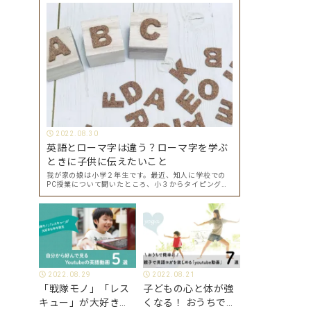
2022.08.30
英語とローマ字は違う？ローマ字を学ぶ
ときに子供に伝えたいこと
我が家の娘は小学２年生です。最近、知人に学校での
PC授業について聞いたところ、小３からタイピングを
始めて小４になった今はもう大分タイピングできる
よ、ということでした。 その話を聞いた娘は「私もや
ってみたい」ということでタイピングを始めたので…
2022.08.29
2022.08.21
「戦隊モノ」「レス
子どもの心と体が強
キュー」が大好きな
くなる！ おうちで簡