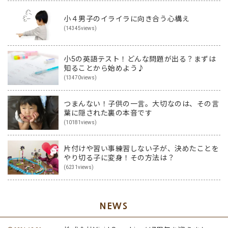
小４男子のイライラに向き合う心構え
(14345views)
小5の英語テスト！どんな問題が出る？まずは
知ることから始めよう♪
(13470views)
つまんない！子供の一言。大切なのは、その言
葉に隠された裏の本音です
(10181views)
片付けや習い事練習しない子が、決めたことを
やり切る子に変身！その方法は？
(6231views)
NEWS