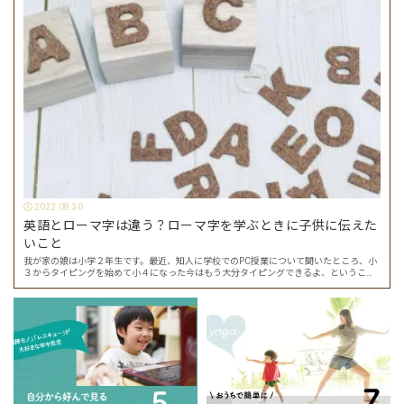
2022.08.30
英語とローマ字は違う？ローマ字を学ぶときに子供に伝えた
いこと
我が家の娘は小学２年生です。最近、知人に学校でのPC授業について聞いたところ、小
３からタイピングを始めて小４になった今はもう大分タイピングできるよ、ということ
でした。 その話を聞いた娘は「私もやってみたい」ということでタイピングを始めたの
で…