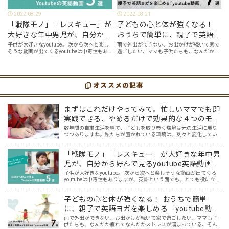
2022.08.29
2022.08.21
「戦隊モノ」「レスキュー」が
子どもの心と体が強くなる！
大好きな年中男児が、自分から
おうちで簡単に、親子で英語ヨ
好んで見るyoutube英語動画５
ガを楽しめる「youtube動画」
子供が大好きなyoutube。 次から次へと楽し
雨で外出ができない、お出かけが続いて家で
そうな動画が出てくるyoutubeは中毒性もあ
過ごしたい、ママも子供たちも、なんだか疲
選
７選
りますが、英語という面でも、とても役に立
れてなんだかストレスが溜まっている、そん
つツールです。アットホーム留学では、親子
な時は英語ヨガに親子で挑戦してみません
の会話・家庭の英語環境を整えれば、
か？ 今回の記事では、親子で英語ヨガにオス
youtubeやゲーム、アプリだ…
スメの「youtube動画」を紹介します…
オススメの記事
まずはこれだけやってみて。忙しいママでも即
実践できる、やめるだけで効果的な４つのモチ
ベーション対策
数年間の自粛生活を経て、子どもを取り巻く環境は元の生活に戻り
つつありますね。私たちが置かれている環境は、刻々と変化してい
くんだなと、感じているかたも多いのではないでしょうか。 おしゃ
べりしながら給食を食べることや、みんなで集まって遊ぶこと。…
「戦隊モノ」「レスキュー」が大好きな年中男
児が、自分から好んで見るyoutube英語動画５
選
子供が大好きなyoutube。 次から次へと楽しそうな動画が出てくる
youtubeは中毒性もありますが、英語という面でも、とても役に立つ
ツールです。アットホーム留学では、親子の会話・家庭の英語環境
を整えれば、youtubeやゲーム、アプリだ…
子どもの心と体が強くなる！ おうちで簡単
に、親子で英語ヨガを楽しめる「youtube動
画」７選
雨で外出ができない、お出かけが続いて家で過ごしたい、ママも子
供たちも、なんだか疲れてなんだかストレスが溜まっている、そん