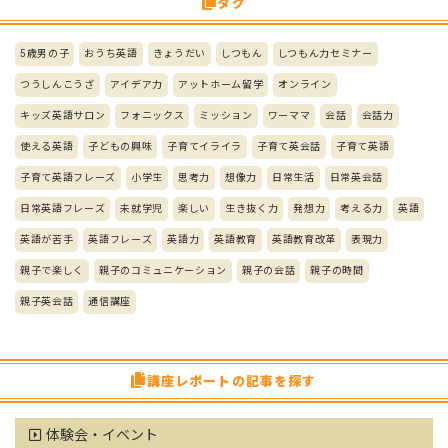
タグ
5歳男の子
おうち英語
きょうだい
しつもん
しつもん力セミナー
つうしんこうざ
アイデア力
アットホーム留学
オンライン
キッズ英語サロン
フォニックス
ミッション
ワーママ
会話
会話力
使える英語
子どもの興味
子育てイライラ
子育て英会話
子育て英語
子育て英語フレーズ
小学生
思考力
想像力
日常生活
日常英会話
日常英語フレーズ
未就学児
楽しい
生き抜く力
発想力
考える力
英語
英語が苦手
英語フレーズ
英語力
英語教育
英語教育改革
表現力
親子で楽しく
親子のコミュニケーション
親子の会話
親子の時間
親子英会話
通信講座
講座レポートの記事を探す
体験会・イベント