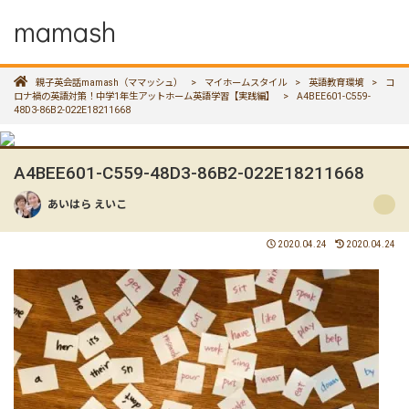
mamash
親子英会話mamash（ママッシュ）
>
マイホームスタイル
>
英語教育環境
>
コ
ロナ禍の英語対策！中学1年生アットホーム英語学習【実践編】
>
A4BEE601-C559-
48D3-86B2-022E18211668
A4BEE601-C559-48D3-86B2-022E18211668
あいはら えいこ
2020.04.24
2020.04.24