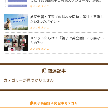
した【365日親子英会話スケジュール】がめっ
ちゃ役立つワケ
あいはら えいこ
英語学習と子育ての悩みを同時に解決！意識し
たい3つのポイント
あいはら えいこ
メリットだらけ！『親子で英会話』に必要ない
もの7つ
あいはら えいこ
関連記事
カテゴリーが見つかりません
親子英会話研究記事カテゴリ