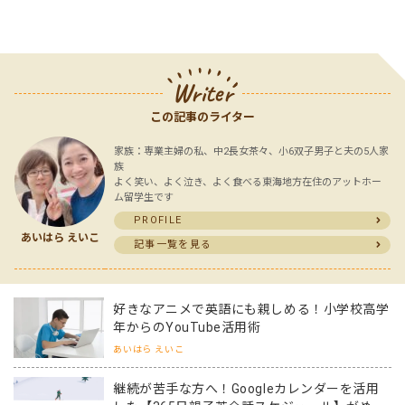
Writer
この記事のライター
家族：専業主婦の私、中2長女茶々、小6双子男子と夫の5人家
族
よく笑い、よく泣き、よく食べる東海地方在住のアットホー
ム留学生です
PROFILE
あいはら えいこ
記事一覧を見る
好きなアニメで英語にも親しめる！小学校高学
年からのYouTube活用術
あいはら えいこ
継続が苦手な方へ！Googleカレンダーを活用