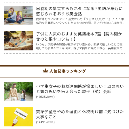
な時は英語ヨガに親子で挑戦してみませんか？ 今回の記事では、親
子で英語ヨガにオススメの「youtube動画」を紹介します…
思春期の暴言すらもネタになる⁉英語が身近に
感じられるおうち英会話
我が家もついにキタッ！ 長女からの『うるせぇ○○ァ！』 ！！！ 本
格的な思春期にワクワクしたのもつかの間、思いがけない方向から
英語の話題に変わっていました。 ほめ言葉、相づちなど、おうち英
語といえばプラスの言葉でしょ、と思っていたけれど、思…
子供に人気のおすすめ英語絵本7選【読み聞か
せの効果やコツも！】
いつもより親子の時間が取りやすい夏休み。親子で新しいことに挑
戦してみませんか？今回は、親子で簡単に始められる「英語絵本の
読み聞かせ」を紹介します。 英語なんて話せない？大丈夫です！
「英語は読めても話せない…。」そんな人でも無理なくできて、子…
人気記事ランキング
小学生女子のお友達関係が悩ましい！母の思い
と娘の思いを伝え合った親子（英）会話
(40135views)
英語学童をやめた理由と休校明け前に気づけた
大事なこと
(14491views)