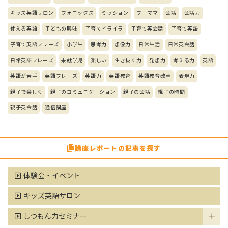
キッズ英語サロン
フォニックス
ミッション
ワーママ
会話
会話力
使える英語
子どもの興味
子育てイライラ
子育て英会話
子育て英語
子育て英語フレーズ
小学生
思考力
想像力
日常生活
日常英会話
日常英語フレーズ
未就学児
楽しい
生き抜く力
発想力
考える力
英語
英語が苦手
英語フレーズ
英語力
英語教育
英語教育改革
表現力
親子で楽しく
親子のコミュニケーション
親子の会話
親子の時間
親子英会話
通信講座
講座レポートの記事を探す
体験会・イベント
キッズ英語サロン
しつもん力セミナー