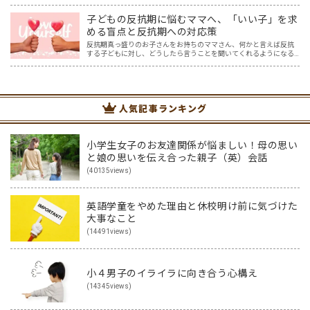
う大分タイピングできるよ、ということでした。 その話を聞いた娘
は「私もやってみたい」ということでタイピングを始めたので…
子どもの反抗期に悩むママへ、「いい子」を求
める盲点と反抗期への対応策
反抗期真っ盛りのお子さんをお持ちのママさん、何かと言えば反抗
する子どもに対し、どうしたら言うことを聞いてくれるようになる
の？理想とするいい子には程遠い…と悩んでいませんか？ 「反抗
期」。素直だった我が子が、親の言うことを聞かなくなり、どんど…
人気記事ランキング
小学生女子のお友達関係が悩ましい！母の思い
と娘の思いを伝え合った親子（英）会話
(40135views)
英語学童をやめた理由と休校明け前に気づけた
大事なこと
(14491views)
小４男子のイライラに向き合う心構え
(14345views)