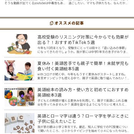
そうな動画が出てくるyoutubeは中毒性もあ
過ごしたい、ママも子供たちも、なんだか疲
選
７選
りますが、英語という面でも、とても役に立
れてなんだかストレスが溜まっている、そん
つツールです。アットホーム留学では、親子
な時は英語ヨガに親子で挑戦してみません
の会話・家庭の英語環境を整えれば、
か？ 今回の記事では、親子で英語ヨガにオス
youtubeやゲーム、アプリだ…
スメの「youtube動画」を紹介します…
オススメの記事
高校受験のリスニング対策に今からでも効果が
出る？！おすすめTikTok５選
今年も10月末となり、受験生にとっては段々と「追い込みの季節」
になってきたのでしょうか。我が家には中学3年生の息子がおりま
す。本人もわかっているものの、なかなか集中して勉強に取り組め
ないときもあります。スマホを手に取ってしまうとなかなか切り…
夏休み！英語苦手でも親子で簡単！未就学児も
食い付く英語絵本5選
withコロナが続く中、今年ももうすぐ夏休みがスタートしますね。
東京オリンピックも控える中で、親子で英語に取り組んでみたい！
と思う一方で、「どこから取り組めばいいのか分からない…。」とい
うご家庭も多いと思います。 我が家には5歳と2歳の未…
英語絵本の読み方・使い方と初めてにおすすめ
英語絵本3選
子どもとの時間が増える夏休みを利用して、親子で英語にふれる機
会を作ってみませんか？ 英語を話せるようになりたいと考えたと
き、Youtube、InstagramやTikTokなど映像を一緒に見て真似する方
法、アプリやボードゲーム、カードゲーム…
英語とローマ字は違う？ローマ字を学ぶときに
子供に伝えたいこと
我が家の娘は小学２年生です。最近、知人に学校でのPC授業につい
て聞いたところ、小３からタイピングを始めて小４になった今はも