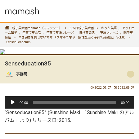
mamash
親子英会話mamash（ママッシュ）
>
365日親子英会話
>
おうち英語
,
アットホ
ーム留学
,
子育て英会話
,
子育て英語フレーズ
,
日常英会話
,
英語フレーズ
,
親子英
会話
>
辛さ弱さを見せないママ 『スマホで学ぶ 感性を磨く子育て英会話』 Vol.85
>
Senseducation85
Senseducation85
事務局
2022.09.07
2022.09.07
音
00:00
00:00
声
“Senseducation85” (Sunshine Maki 「Sunshine Maki のアル
プ
バム」より) リリース日: 2015。
レ
ー
ヤ