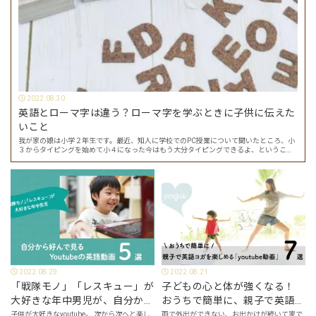
2022.08.30
英語とローマ字は違う？ローマ字を学ぶときに子供に伝えた
いこと
我が家の娘は小学２年生です。最近、知人に学校でのPC授業について聞いたところ、小
３からタイピングを始めて小４になった今はもう大分タイピングできるよ、ということ
でした。 その話を聞いた娘は「私もやってみたい」ということでタイピングを始めたの
で…
2022.08.29
2022.08.21
「戦隊モノ」「レスキュー」が
子どもの心と体が強くなる！
大好きな年中男児が、自分から
おうちで簡単に、親子で英語ヨ
好んで見るyoutube英語動画５
ガを楽しめる「youtube動画」
子供が大好きなyoutube。 次から次へと楽し
雨で外出ができない、お出かけが続いて家で