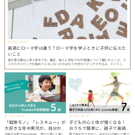
2022.08.30
英語とローマ字は違う？ローマ字を学ぶときに子供に伝えた
いこと
我が家の娘は小学２年生です。最近、知人に学校でのPC授業について聞いたところ、小
３からタイピングを始めて小４になった今はもう大分タイピングできるよ、ということ
でした。 その話を聞いた娘は「私もやってみたい」ということでタイピングを始めたの
で…
2022.08.29
2022.08.21
「戦隊モノ」「レスキュー」が
子どもの心と体が強くなる！
大好きな年中男児が、自分から
おうちで簡単に、親子で英語ヨ
好んで見るyoutube英語動画５
ガを楽しめる「youtube動画」
子供が大好きなyoutube。 次から次へと楽し
雨で外出ができない、お出かけが続いて家で