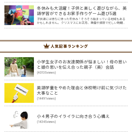
す。本人もわかっているものの、なかなか集中して勉強に取り組め
ないときもあります。スマホを手に取ってしまうとなかなか切り…
冬休みも大活躍！子供と楽しく遊びながら、英
語学習ができるお家手作りゲーム遊び5選
子供達には待ちに待った冬休み！そろそろ始まっている地域もある
かもしれません。 クリスマスにお正月、準備や掃除で忙しい時期で
もありますが、夏休みと違い冬休みは、比較的お家で過ごす方も多
いのではないでしょうか？ 夏休みほど宿題もなく、のんびり過…
人気記事ランキング
小学生女子のお友達関係が悩ましい！母の思い
と娘の思いを伝え合った親子（英）会話
(40135views)
英語学童をやめた理由と休校明け前に気づけた
大事なこと
(14491views)
小４男子のイライラに向き合う心構え
(14345views)