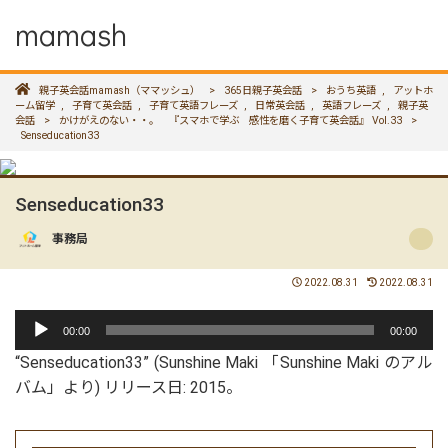
mamash
親子英会話mamash（ママッシュ）
>
365日親子英会話
>
おうち英語
,
アットホ
ーム留学
,
子育て英会話
,
子育て英語フレーズ
,
日常英会話
,
英語フレーズ
,
親子英
会話
>
かけがえのない・・。 『スマホで学ぶ 感性を磨く子育て英会話』 Vol.33
>
Senseducation33
Senseducation33
事務局
2022.08.31
2022.08.31
音
00:00
00:00
声
“Senseducation33” (Sunshine Maki 「Sunshine Maki のアル
プ
バム」より) リリース日: 2015。
レ
ー
ヤ