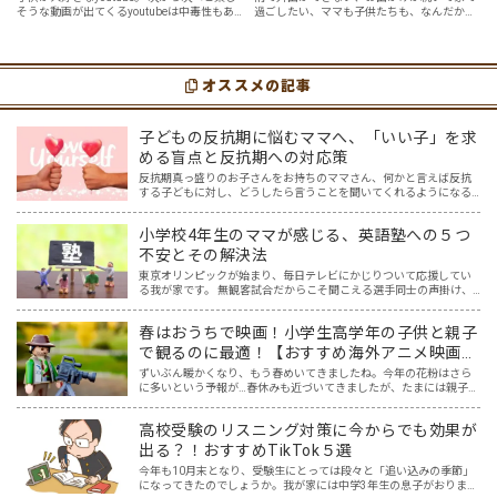
そうな動画が出てくるyoutubeは中毒性もあ
過ごしたい、ママも子供たちも、なんだか疲
選
７選
りますが、英語という面でも、とても役に立
れてなんだかストレスが溜まっている、そん
つツールです。アットホーム留学では、親子
な時は英語ヨガに親子で挑戦してみません
の会話・家庭の英語環境を整えれば、
か？ 今回の記事では、親子で英語ヨガにオス
youtubeやゲーム、アプリだ…
スメの「youtube動画」を紹介します…
オススメの記事
子どもの反抗期に悩むママへ、「いい子」を求
める盲点と反抗期への対応策
反抗期真っ盛りのお子さんをお持ちのママさん、何かと言えば反抗
する子どもに対し、どうしたら言うことを聞いてくれるようになる
の？理想とするいい子には程遠い…と悩んでいませんか？ 「反抗
期」。素直だった我が子が、親の言うことを聞かなくなり、どんど…
小学校4年生のママが感じる、英語塾への５つ
不安とその解決法
東京オリンピックが始まり、毎日テレビにかじりついて応援してい
る我が家です。 無観客試合だからこそ聞こえる選手同士の声掛け、
監督やコーチ、そして声援の声からは、様々な言語が聞こえてきま
す。その中で子供達の興味も、選手の国や言語に広がり、ますま…
春はおうちで映画！小学生高学年の子供と親子
で観るのに最適！【おすすめ海外アニメ映画５
選】
ずいぶん暖かくなり、もう春めいてきましたね。今年の花粉はさら
に多いという予報が…春休みも近づいてきましたが、たまには親子で
一緒におうちでゆっくり映画を楽しみませんか？ 親子でのおうち映
画鑑賞は、親子で過ごす春休みの過ごし方にピッタリ！そこで…
高校受験のリスニング対策に今からでも効果が
出る？！おすすめTikTok５選
今年も10月末となり、受験生にとっては段々と「追い込みの季節」
になってきたのでしょうか。我が家には中学3年生の息子がおりま