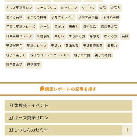
キッズ英語サロン
フォニックス
ミッション
ワーママ
会話
会話力
使える英語
子どもの興味
子育てイライラ
子育て英会話
子育て英語
子育て英語フレーズ
小学生
思考力
想像力
日常生活
日常英会話
日常英語フレーズ
未就学児
楽しい
生き抜く力
発想力
考える力
英語
英語が苦手
英語フレーズ
英語力
英語教育
英語教育改革
表現力
親子で楽しく
親子のコミュニケーション
親子の会話
親子の時間
親子英会話
通信講座
講座レポートの記事を探す
体験会・イベント
キッズ英語サロン
しつもん力セミナー