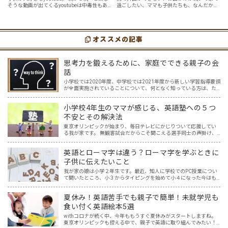
そうな動画が出てくるyoutubeは中毒性もあ
過ごしたい、ママも子供たちも、なんだか疲
選
７選
りますが、英語という面でも、とても役に立
れてなんだかストレスが溜まっている、そん
つツールです。アットホーム留学では、親子
な時は英語ヨガに親子で挑戦してみません
の会話・家庭の英語環境を整えれば、
か？ 今回の記事では、親子で英語ヨガにオス
youtubeやゲーム、アプリだ…
スメの「youtube動画」を紹介します…
オススメの記事
思考力を鍛えるために、家庭でできる親子の会
話
小学校では2020年度、中学校では2021年度から新しい学習指導要領
が全面実施されていることについて、何となく知っている方は、た
くさんおられるでしょう。 そして、中学入試を含め、入試と呼ばれ
る試験には、今までの知識だけを問われる問題から、知…
小学校4年生のママが感じる、英語塾への５つ
不安とその解決法
東京オリンピックが始まり、毎日テレビにかじりついて応援してい
る我が家です。 無観客試合だからこそ聞こえる選手同士の声掛け、
監督やコーチ、そして声援の声からは、様々な言語が聞こえてきま
す。その中で子供達の興味も、選手の国や言語に広がり、ますま…
英語とローマ字は違う？ローマ字を学ぶときに
子供に伝えたいこと
我が家の娘は小学２年生です。最近、知人に学校でのPC授業につい
て聞いたところ、小３からタイピングを始めて小４になった今はも
う大分タイピングできるよ、ということでした。 その話を聞いた娘
は「私もやってみたい」ということでタイピングを始めたので…
夏休み！英語苦手でも親子で簡単！未就学児も
食い付く英語絵本5選
withコロナが続く中、今年ももうすぐ夏休みがスタートしますね。
東京オリンピックも控える中で、親子で英語に取り組んでみたい！