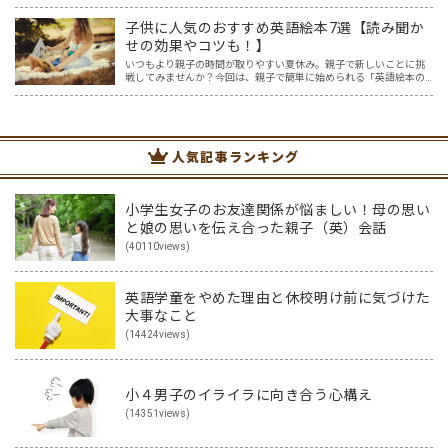
と思う一方で、「どこから取り組めばいいのか分からない…。」とい
うご家庭も多いと思います。 我が家には5歳と2歳の未…
子供に人気のおすすめ英語絵本7選【読み聞か
せの効果やコツも！】
いつもより親子の時間が取りやすい夏休み。親子で新しいことに挑
戦してみませんか？今回は、親子で簡単に始められる「英語絵本の
読み聞かせ」を紹介します。 英語なんて話せない？大丈夫です！
「英語は読めても話せない…。」そんな人でも無理なくできて、子…
人気記事ランキング
小学生女子のお友達関係が悩ましい！母の思い
と娘の思いを伝え合った親子（英）会話
(40110views)
英語学童をやめた理由と休校明け前に気づけた
大事なこと
(14424views)
小４男子のイライラに向き合う心構え
(14351views)