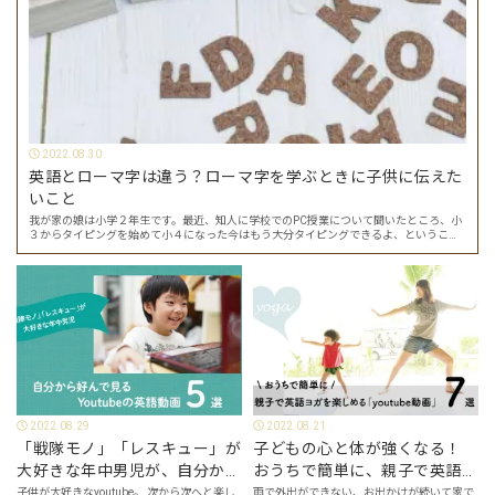
2022.08.30
英語とローマ字は違う？ローマ字を学ぶときに子供に伝えた
いこと
我が家の娘は小学２年生です。最近、知人に学校でのPC授業について聞いたところ、小
３からタイピングを始めて小４になった今はもう大分タイピングできるよ、ということ
でした。 その話を聞いた娘は「私もやってみたい」ということでタイピングを始めたの
で…
2022.08.29
2022.08.21
「戦隊モノ」「レスキュー」が
子どもの心と体が強くなる！
大好きな年中男児が、自分から
おうちで簡単に、親子で英語ヨ
好んで見るyoutube英語動画５
ガを楽しめる「youtube動画」
子供が大好きなyoutube。 次から次へと楽し
雨で外出ができない、お出かけが続いて家で