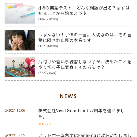
小5の英語テスト！どんな問題が出る？まずは
知ることから始めよう♪
(13437views)
つまんない！子供の一言。大切なのは、その言
葉に隠された裏の本音です
(10210views)
片付けや習い事練習しない子が、決めたことを
やり切る子に変身！その方法は？
(6227views)
NEWS
株式会社Vivid Sunshineは7周年を迎えまし
2024.10.06
た。
お知らせ
アットホーム留学はFamiEngと改名いたしまし
2024.05.15