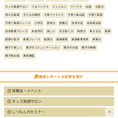
キッズ英語サロン
フォニックス
ミッション
ワーママ
会話
会話力
使える英語
子どもの興味
子育てイライラ
子育て英会話
子育て英語
子育て英語フレーズ
小学生
思考力
想像力
日常生活
日常英会話
日常英語フレーズ
未就学児
楽しい
生き抜く力
発想力
考える力
英語
英語が苦手
英語フレーズ
英語力
英語教育
英語教育改革
表現力
親子で楽しく
親子のコミュニケーション
親子の会話
親子の時間
親子英会話
通信講座
講座レポートの記事を探す
体験会・イベント
キッズ英語サロン
しつもん力セミナー