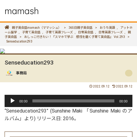
mamash
親子英会話mamash（ママッシュ）
>
365日親子英会話
>
おうち英語
,
アットホ
ーム留学
,
子育て英会話
,
子育て英語フレーズ
,
日常英会話
,
日常英語フレーズ
,
親
子英会話
>
おしっこ行きたい！『スマホで学ぶ 感性を磨く子育て英会話』 Vol.293
>
Senseducation293
Senseducation293
事務局
2022.09.12
2022.09.12
音
00:00
00:00
声
“Senseducation293” (Sunshine Maki 「Sunshine Maki のア
プ
ルバム」より) リリース日: 2016。
レ
ー
ヤ