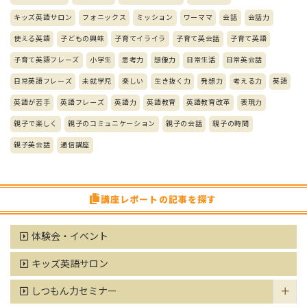
キッズ英語サロン
フォニックス
ミッション
ワーママ
会話
会話力
使える英語
子どもの興味
子育てイライラ
子育て英会話
子育て英語
子育て英語フレーズ
小学生
思考力
想像力
日常生活
日常英会話
日常英語フレーズ
未就学児
楽しい
生き抜く力
発想力
考える力
英語
英語が苦手
英語フレーズ
英語力
英語教育
英語教育改革
表現力
親子で楽しく
親子のコミュニケーション
親子の会話
親子の時間
親子英会話
通信講座
講座レポートの記事を探す
体験会・イベント
キッズ英語サロン
しつもん力セミナー