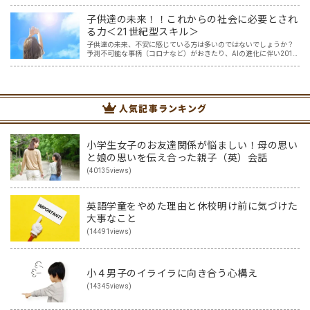
き、Youtube、InstagramやTikTokなど映像を一緒に見て真似する方
法、アプリやボードゲーム、カードゲーム…
子供達の未来！！これからの社会に必要とされ
る力＜21世紀型スキル＞
子供達の未来、不安に感じている方は多いのではないでしょうか？
予測不可能な事柄（コロナなど）がおきたり、AIの進化に伴い2011
年度の時点で「将来、アメリカの子どもたちの65％が今はない職業
に就くだろう」と言われている現在。 子供達が社会に…
人気記事ランキング
小学生女子のお友達関係が悩ましい！母の思い
と娘の思いを伝え合った親子（英）会話
(40135views)
英語学童をやめた理由と休校明け前に気づけた
大事なこと
(14491views)
小４男子のイライラに向き合う心構え
(14345views)