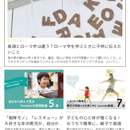
2022.08.30
英語とローマ字は違う？ローマ字を学ぶときに子供に伝えた
いこと
我が家の娘は小学２年生です。最近、知人に学校でのPC授業について聞いたところ、小
３からタイピングを始めて小４になった今はもう大分タイピングできるよ、ということ
でした。 その話を聞いた娘は「私もやってみたい」ということでタイピングを始めたの
で…
2022.08.29
2022.08.21
「戦隊モノ」「レスキュー」が
子どもの心と体が強くなる！
大好きな年中男児が、自分から
おうちで簡単に、親子で英語ヨ
好んで見るyoutube英語動画５
ガを楽しめる「youtube動画」
子供が大好きなyoutube。 次から次へと楽し
雨で外出ができない、お出かけが続いて家で