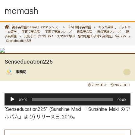
mamash
親子英会話mamash（ママッシュ）
>
365日親子英会話
>
おうち英語
,
アットホ
ーム留学
,
子育て英会話
,
子育て英語フレーズ
,
日常英会話
,
日常英語フレーズ
,
親
子英会話
>
元気そう（です）ね！『スマホで学ぶ 感性を磨く子育て英会話』 Vol.225
>
Senseducation225
Senseducation225
事務局
2022.08.31
2022.08.31
音
00:00
00:00
声
“Senseducation225” (Sunshine Maki 「Sunshine Maki のア
プ
ルバム」より) リリース日: 2016。
レ
ー
ヤ