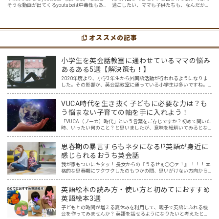
そうな動画が出てくるyoutubeは中毒性もあ
過ごしたい、ママも子供たちも、なんだか疲
選
７選
りますが、英語という面でも、とても役に立
れてなんだかストレスが溜まっている、そん
つツールです。アットホーム留学では、親子
な時は英語ヨガに親子で挑戦してみません
の会話・家庭の英語環境を整えれば、
か？ 今回の記事では、親子で英語ヨガにオス
youtubeやゲーム、アプリだ…
スメの「youtube動画」を紹介します…
オススメの記事
小学生を英会話教室に通わせているママの悩み
あるある5選【解決策も！】
2020年度より、小学3年生から外国語活動が行われるようになりま
した。その影響か、英会話教室に通っている小学生は多いですね。
そんな中、小学生を英会話教室に通わせているママ達の悩みを耳に
することが増えた気がします。 英語はプロに任せた方が安…
VUCA時代を生き抜く子どもに必要な力は？も
う悩まない子育ての軸を手に入れよう！
「VUCA（ブーカ）時代」という言葉をご存じですか？初めて聞いた
時、いったい何のこと？と思いましたが、意味を紐解いてみるとな
るほどと！と納得しました。まさに今、VUCA時代に突入しており、
そしてこれからもその時代は続くでしょう。 その新時代…
思春期の暴言すらもネタになる⁉英語が身近に
感じられるおうち英会話
我が家もついにキタッ！ 長女からの『うるせぇ○○ァ！』 ！！！ 本
格的な思春期にワクワクしたのもつかの間、思いがけない方向から
英語の話題に変わっていました。 ほめ言葉、相づちなど、おうち英
語といえばプラスの言葉でしょ、と思っていたけれど、思…
英語絵本の読み方・使い方と初めてにおすすめ
英語絵本3選
子どもとの時間が増える夏休みを利用して、親子で英語にふれる機
会を作ってみませんか？ 英語を話せるようになりたいと考えたと