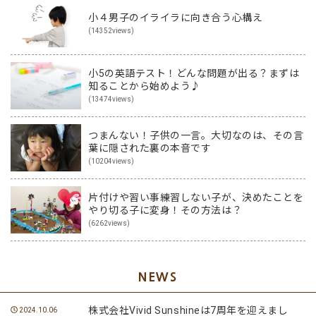
小４男子のイライラに向き合う心構え
(14352views)
小5の英語テスト！どんな問題が出る？まずは
知ることから始めよう♪
(13474views)
つまんない！子供の一言。大切なのは、その言
葉に隠された裏の本音です
(10204views)
片付けや習い事練習しない子が、決めたことを
やり切る子に変身！その方法は？
(6262views)
NEWS
株式会社Vivid Sunshineは7周年を迎えまし
2024.10.06