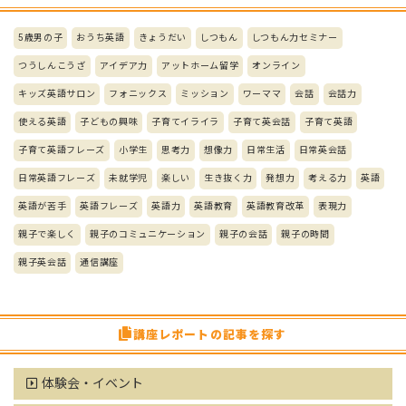
5歳男の子
おうち英語
きょうだい
しつもん
しつもん力セミナー
つうしんこうざ
アイデア力
アットホーム留学
オンライン
キッズ英語サロン
フォニックス
ミッション
ワーママ
会話
会話力
使える英語
子どもの興味
子育てイライラ
子育て英会話
子育て英語
子育て英語フレーズ
小学生
思考力
想像力
日常生活
日常英会話
日常英語フレーズ
未就学児
楽しい
生き抜く力
発想力
考える力
英語
英語が苦手
英語フレーズ
英語力
英語教育
英語教育改革
表現力
親子で楽しく
親子のコミュニケーション
親子の会話
親子の時間
親子英会話
通信講座
講座レポートの記事を探す
体験会・イベント