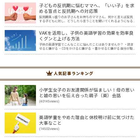
べりしながら給食を食べることや、みんなで集まって遊ぶこと。…
子どもの反抗期に悩むママへ、「いい子」を求
める盲点と反抗期への対応策
反抗期真っ盛りのお子さんをお持ちのママさん、何かと言えば反抗
する子どもに対し、どうしたら言うことを聞いてくれるようになる
の？理想とするいい子には程遠い…と悩んでいませんか？ 「反抗
期」。素直だった我が子が、親の言うことを聞かなくなり、どんど…
VAKを活用し、子供の英語学習の効果を効率良
くグンと上げる方法
子供の英語学習でこんなことに悩んだことはありませんか？ ・読ま
せると嫌がる ・CDをかけると嫌がる ・書かせると嫌がる 自分が取
り入れてきた英語学習では、子供に響かない。どうしたらいいんだ
ろう・・と悩んでいた時に、私が親子英会話を学んでいる…
人気記事ランキング
小学生女子のお友達関係が悩ましい！母の思い
と娘の思いを伝え合った親子（英）会話
(40145views)
英語学童をやめた理由と休校明け前に気づけた
大事なこと
(14502views)