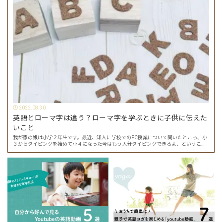
2022.08.30
英語とローマ字は違う？ローマ字を学ぶときに子供に伝えた
いこと
我が家の娘は小学２年生です。最近、知人に学校でのPC授業について聞いたところ、小
３からタイピングを始めて小４になった今はもう大分タイピングできるよ、ということ
でした。 その話を聞いた娘は「私もやってみたい」ということでタイピングを始めたの
で…