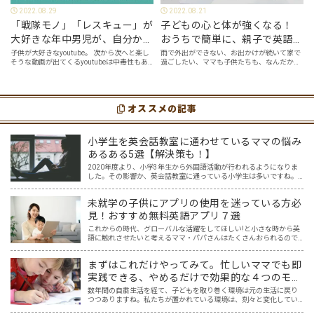
2022.08.29
2022.08.21
「戦隊モノ」「レスキュー」が
子どもの心と体が強くなる！
大好きな年中男児が、自分から
おうちで簡単に、親子で英語ヨ
好んで見るyoutube英語動画５
ガを楽しめる「youtube動画」
子供が大好きなyoutube。 次から次へと楽し
雨で外出ができない、お出かけが続いて家で
そうな動画が出てくるyoutubeは中毒性もあ
過ごしたい、ママも子供たちも、なんだか疲
選
７選
りますが、英語という面でも、とても役に立
れてなんだかストレスが溜まっている、そん
つツールです。アットホーム留学では、親子
な時は英語ヨガに親子で挑戦してみません
の会話・家庭の英語環境を整えれば、
か？ 今回の記事では、親子で英語ヨガにオス
youtubeやゲーム、アプリだ…
スメの「youtube動画」を紹介します…
オススメの記事
小学生を英会話教室に通わせているママの悩み
あるある5選【解決策も！】
2020年度より、小学3年生から外国語活動が行われるようになりま
した。その影響か、英会話教室に通っている小学生は多いですね。
そんな中、小学生を英会話教室に通わせているママ達の悩みを耳に
することが増えた気がします。 英語はプロに任せた方が安…
未就学の子供にアプリの使用を迷っている方必
見！おすすめ無料英語アプリ７選
これからの時代、グローバルな活躍をしてほしい!と小さな時から英
語に触れさせたいと考えるママ・パパさんはたくさんおられるので
はないでしょうか… そして、色々意見もある中ですが、オリンピッ
クも始まりました。 日本の選手だけでなく、たくさんの国々…
まずはこれだけやってみて。忙しいママでも即
実践できる、やめるだけで効果的な４つのモチ
ベーション対策
数年間の自粛生活を経て、子どもを取り巻く環境は元の生活に戻り
つつありますね。私たちが置かれている環境は、刻々と変化してい
くんだなと、感じているかたも多いのではないでしょうか。 おしゃ