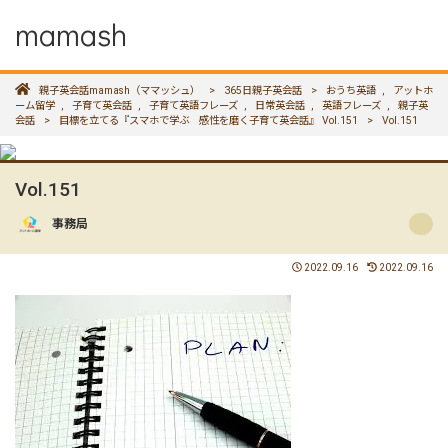
mamash
親子英会話mamash（ママッシュ）
>
365日親子英会話
>
おうち英語
,
アットホ
ーム留学
,
子育て英会話
,
子育て英語フレーズ
,
日常英会話
,
英語フレーズ
,
親子英
会話
>
目標を立てる『スマホで学ぶ 感性を磨く子育て英会話』 Vol.151
>
Vol.151
Vol.151
事務局
2022.09.16
2022.09.16