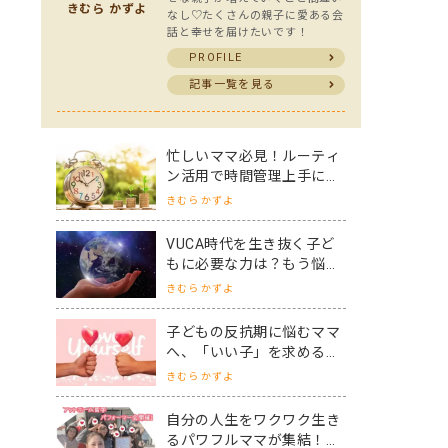
きむら かずよ
なし♡たくさんの親子に愛ある会
話と幸せを届けたいです！
PROFILE
記事一覧を見る
忙しいママ必見！ルーティ
ン活用で時間管理上手にな
り、自分の理想を叶えまし
きむら かずよ
ょう！
VUCA時代を生き抜く子ど
もに必要な力は？もう悩ま
ない子育ての軸を手に入れ
きむら かずよ
よう！
子どもの反抗期に悩むママ
へ、「いい子」を求める盲
点と反抗期への対応策
きむら かずよ
自分の人生をワクワク生き
るパワフルママが集結！ア