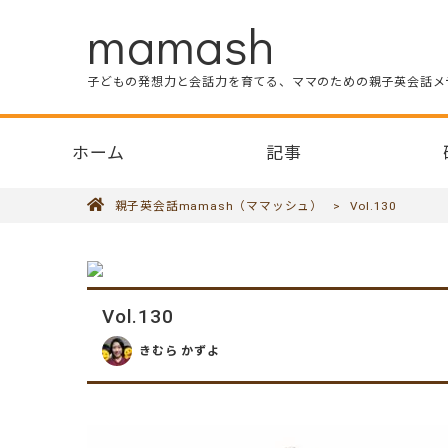
mamash
子どもの発想力と会話力を育てる、ママのための親子英会話メ
ホーム
記事
親子英会話mamash（ママッシュ）
>
Vol.130
Vol.130
きむら かずよ