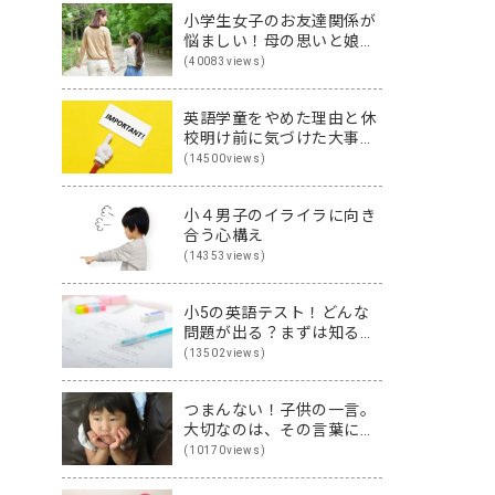
小学生女子のお友達関係が
悩ましい！母の思いと娘の
思いを伝え合った親子
(40083views)
（英）会話
英語学童をやめた理由と休
校明け前に気づけた大事な
こと
(14500views)
小４男子のイライラに向き
合う心構え
(14353views)
小5の英語テスト！どんな
問題が出る？まずは知るこ
とから始めよう♪
(13502views)
つまんない！子供の一言。
大切なのは、その言葉に隠
された裏の本音です
(10170views)