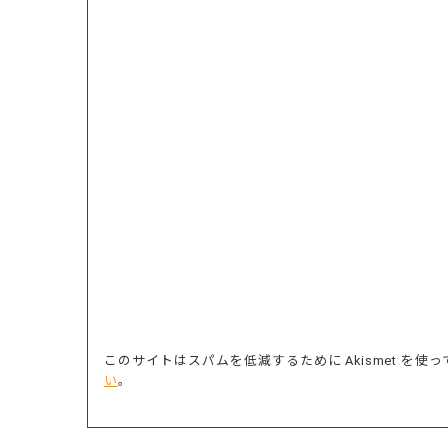
このサイトはスパムを低減するために Akismet を使
い
。