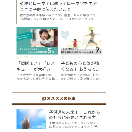
英語とローマ字は違う？ローマ字を学ぶ
ときに子供に伝えたいこと
我が家の娘は小学２年生です。最近、知人に学校での
PC授業について聞いたところ、小３からタイピングを
始めて小４になった今はもう大分タイピングできる
よ、ということでした。 その話を聞いた娘は「私もや
ってみたい」ということでタイピングを始めたので…
2022.08.29
2022.08.21
「戦隊モノ」「レス
子どもの心と体が強
キュー」が大好きな
くなる！ おうちで簡
年中男児が、自分か
単に、親子で英語ヨ
子供が大好きなyoutube。
雨で外出ができない、お出
次から次へと楽しそうな動
かけが続いて家で過ごした
ら好んで見る
ガを楽しめる
画が出てくるyoutubeは中毒
い、ママも子供たちも、な
youtube英語動画５
「youtube動画」７
性もありますが、英語とい
んだか疲れてなんだかスト
う面でも、とても役に立つ
レスが溜まっている、そん
選
選
ツールです。アットホーム留
な時は英語ヨガに親子で挑
学では、親子の会話・家庭
オススメの記事
戦してみませんか？ 今回の
の英語環境を整えれば、
記事では、親子で英語ヨガ
youtubeやゲーム、アプリ
にオススメの「youtube動
だ…
画」を紹介します…
子供達の未来！！これから
の社会に必要とされる力＜
21世紀型スキル＞
子供達の未来、不安に感じている方
は多いのではないでしょうか？ 予測
不可能な事柄（コロナなど）がおき