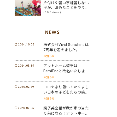
片付けや習い事練習しない
子が、決めたことをやり切
る子に変身！その方法は？
(6248views)
NEWS
株式会社Vivid Sunshineは
2024.10.06
7周年を迎えました。
お知らせ
アットホーム留学は
2024.05.15
FamiEngと改名いたしまし
た。
お知らせ
コロナより強い！たくまし
2020.02.29
い日本の子どもたちの笑顔
と元気を世界に届けよう！
お知らせ
親子英会話が我が家の当た
2020.02.05
り前になる！アットホーム