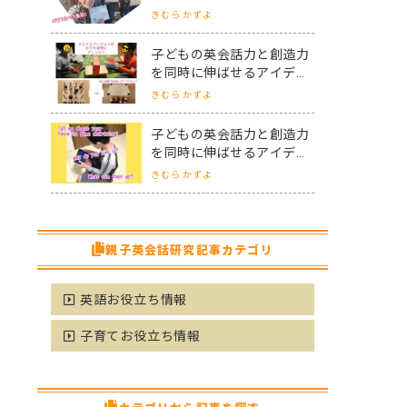
ットホーム留学パフォーマ
きむら かずよ
ー会
子どもの英会話力と創造力
を同時に伸ばせるアイデア
力セミナーって？～Vol.3
きむら かずよ
子どもの英会話力と創造力
を同時に伸ばせるアイデア
力セミナーって？～Vol.2
きむら かずよ
親子英会話研究記事カテゴリ
英語お役立ち情報
子育てお役立ち情報