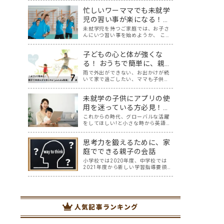
たり、AIの進化に伴い2011年度の時
忙しいワーママでも未就学
点で「将来、アメリカの子どもたち
の65％が今はない職業に就くだろ
児の習い事が楽になる！大
う」と言われている現在。 子供達が
切な3つのポイント
未就学児を持つご家庭では、お子さ
社会に…
んにいつ習い事を始めようか、 この
タイミングで次年度に向けて悩まれ
る方も多いのではないでしょうか？
子どもの心と体が強くな
ふと周りを見渡すと、 「あっ！あの
子もやってる！」 「あの子はピア
る！ おうちで簡単に、親子
ノ！？」 「あの子は幼児教室！？」
で英語ヨガを楽しめる
雨で外出ができない、お出かけが続
と、す…
いて家で過ごしたい、ママも子供た
「youtube動画」７選
ちも、なんだか疲れてなんだかスト
レスが溜まっている、そんな時は英
未就学の子供にアプリの使
語ヨガに親子で挑戦してみません
か？ 今回の記事では、親子で英語ヨ
用を迷っている方必見！お
ガにオススメの「youtube動画」を
すすめ無料英語アプリ７選
これからの時代、グローバルな活躍
紹介します…
をしてほしい!と小さな時から英語に
触れさせたいと考えるママ・パパさ
んはたくさんおられるのではないで
思考力を鍛えるために、家
しょうか… そして、色々意見もある
中ですが、オリンピックも始まりま
庭でできる親子の会話
した。 日本の選手だけでなく、たく
小学校では2020年度、中学校では
さんの国々…
2021年度から新しい学習指導要領が
全面実施されていることについて、
何となく知っている方は、たくさん
おられるでしょう。 そして、中学入
試を含め、入試と呼ばれる試験に
は、今までの知識だけを問われる問
人気記事ランキング
題から、知…