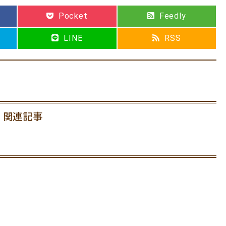
Pocket
Feedly
LINE
RSS
関連記事