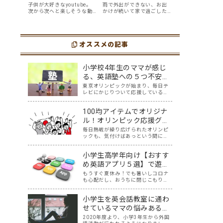
年中男児が、自分か
単に、親子で英語ヨ
子供が大好きなyoutube。
雨で外出ができない、お出
次から次へと楽しそうな動
かけが続いて家で過ごした
ら好んで見る
ガを楽しめる
画が出てくるyoutubeは中毒
い、ママも子供たちも、な
youtube英語動画５
「youtube動画」７
性もありますが、英語とい
んだか疲れてなんだかスト
う面でも、とても役に立つ
レスが溜まっている、そん
選
選
ツールです。アットホーム留
な時は英語ヨガに親子で挑
学では、親子の会話・家庭
オススメの記事
戦してみませんか？ 今回の
の英語環境を整えれば、
記事では、親子で英語ヨガ
youtubeやゲーム、アプリ
にオススメの「youtube動
だ…
画」を紹介します…
小学校4年生のママが感じ
る、英語塾への５つ不安と
その解決法
東京オリンピックが始まり、毎日テ
レビにかじりついて応援している我
が家です。 無観客試合だからこそ聞
こえる選手同士の声掛け、監督やコ
100均アイテムでオリジナ
ーチ、そして声援の声からは、様々
な言語が聞こえてきます。その中で
ル！オリンピック応援グッ
子供達の興味も、選手の国や言語に
ズを作りながらの親子英会
毎日熱戦が繰り広げられたオリンピ
広がり、ますま…
ックも、気付けばあっという間に終
話
わりが近づいていますね。みなさん
が応援した競技はなんですか？我が
小学生高学年向け【おすす
家は、サッカー、テニス、卓球、体
操、水泳、陸上、などなど、テレビ
め英語アプリ５選】で遊び
の前で家族一緒にニッポンを応援し
ながら楽しく英語を学ぼ
もうすぐ夏休み！でも暑いしコロナ
ました！ おうち…
も心配だし、おうちに閉じこもりが
う！
ち？せっかくの夏休みと言っても、
スマホやタブレット時間が長くな
小学生を英会話教室に通わ
り、おうちの方は頭を悩ませている
かもしれませんね。そこで、遊び感
せているママの悩みあるあ
覚で英語の勉強ができちゃう、親と
る5選【解決策も！】
2020年度より、小学3年生から外国
子どもにとってWi…