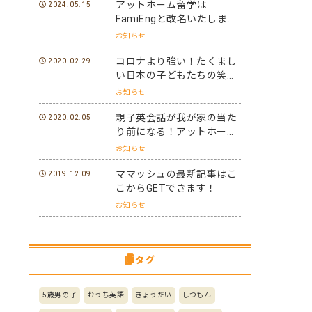
アットホーム留学は
2024.05.15
FamiEngと改名いたしまし
た。
お知らせ
コロナより強い！たくまし
2020.02.29
い日本の子どもたちの笑顔
と元気を世界に届けよう！
お知らせ
親子英会話が我が家の当た
2020.02.05
り前になる！アットホーム
留学パフォーマーになろ
お知らせ
う！
ママッシュの最新記事はこ
2019.12.09
こからGETできます！
お知らせ
タグ
5歳男の子
おうち英語
きょうだい
しつもん