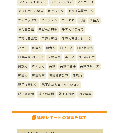
しつもん力セミナー
つうしんこうざ
アイデア力
アットホーム留学
オンライン
キッズ英語サロン
フォニックス
ミッション
ワーママ
会話
会話力
使える英語
子どもの興味
子育てイライラ
子育て英会話
子育て英語
子育て英語フレーズ
小学生
思考力
想像力
日常生活
日常英会話
日常英語フレーズ
未就学児
楽しい
生き抜く力
発想力
考える力
英語
英語が苦手
英語フレーズ
英語力
英語教育
英語教育改革
表現力
親子で楽しく
親子のコミュニケーション
親子の会話
親子の時間
親子英会話
通信講座
講座レポートの記事を探す