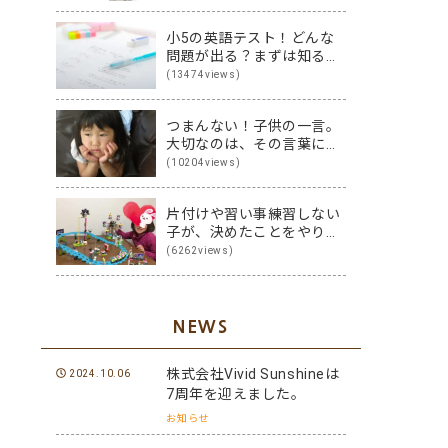
小5の英語テスト！どんな
問題が出る？まずは知るこ
とから始めよう♪
(13474views)
つまんない！子供の一言。
大切なのは、その言葉に隠
された裏の本音です
(10204views)
片付けや習い事練習しない
子が、決めたことをやり切
る子に変身！その方法は？
(6262views)
NEWS
株式会社Vivid Sunshineは
2024.10.06
7周年を迎えました。
お知らせ