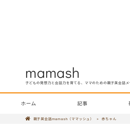
mamash
子どもの発想力と会話力を育てる、ママのための親子英会話メ
ホーム
記事
親子英会話mamash（ママッシュ）
>
赤ちゃん