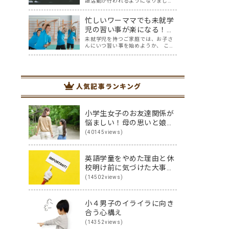
語活動が行われるようになりまし
た。その影響か、英会話教室に通っ
ている小学生は多いですね。 そんな
忙しいワーママでも未就学
中、小学生を英会話教室に通わせて
いるママ達の悩みを耳にすることが
児の習い事が楽になる！大
増えた気がします。 英語はプロに任
切な3つのポイント
未就学児を持つご家庭では、お子さ
せた方が安…
んにいつ習い事を始めようか、 この
タイミングで次年度に向けて悩まれ
る方も多いのではないでしょうか？
ふと周りを見渡すと、 「あっ！あの
子もやってる！」 「あの子はピア
ノ！？」 「あの子は幼児教室！？」
人気記事ランキング
と、す…
小学生女子のお友達関係が
悩ましい！母の思いと娘の
思いを伝え合った親子
(40145views)
（英）会話
英語学童をやめた理由と休
校明け前に気づけた大事な
こと
(14502views)
小４男子のイライラに向き
合う心構え
(14352views)