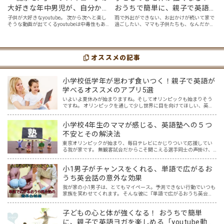
大好きな年中男児が、自分から
おうちで簡単に、親子で英語ヨ
好んで見るyoutube英語動画５
ガを楽しめる「youtube動画」
子供が大好きなyoutube。 次から次へと楽し
雨で外出ができない、お出かけが続いて家で
そうな動画が出てくるyoutubeは中毒性もあ
過ごしたい、ママも子供たちも、なんだか疲
選
７選
りますが、英語という面でも、とても役に立
れてなんだかストレスが溜まっている、そん
つツールです。アットホーム留学では、親子
な時は英語ヨガに親子で挑戦してみません
の会話・家庭の英語環境を整えれば、
か？ 今回の記事では、親子で英語ヨガにオス
youtubeやゲーム、アプリだ…
スメの「youtube動画」を紹介します…
オススメの記事
小学校低学年が思わず食いつく！親子で英語が
学べるオススメのアプリ5選
いよいよ夏休みが始まりますね。そしてオリンピックも始まりそう
ですね。 オリンピックを通して少し世界に目を向けてほしい、英語
に興味を持ってほしいと思ってはいませんか？ オリンピック開催に
は賛否両論ありますが、私はもし開催されるなら、子供たちと…
小学校4年生のママが感じる、英語塾への５つ
不安とその解決法
東京オリンピックが始まり、毎日テレビにかじりついて応援してい
る我が家です。 無観客試合だからこそ聞こえる選手同士の声掛け、
監督やコーチ、そして声援の声からは、様々な言語が聞こえてきま
す。その中で子供達の興味も、選手の国や言語に広がり、ますま…
小1男子がチャンスをくれる、単語で広がるお
うち英会話の意外な効果
我が家の小1男子は、とてもマイペース。予測できない行動でいつも
家族を笑わせてくれます。 そんな彼に『単語で広がるおうち英会
話』を試してみたら、何か面白い反応があるかもしれない。 ある単
語をテーマに、しばらく息子を観察すること3か月。 想像超…
子どもの心と体が強くなる！ おうちで簡単
に、親子で英語ヨガを楽しめる「youtube動