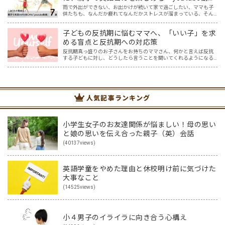
画」７選
雨で外出ができない、お出かけが続いて家で過ごしたい、ママも子
供たちも、なんだか疲れてなんだかストレスが溜まっている、そん
な時は英語ヨガに親子で挑戦してみませんか？ 今回の記事では、親
子で英語ヨガにオススメの「youtube動画」を紹介します…
子どもの反抗期に悩むママへ、「いい子」を求
める盲点と反抗期への対応策
反抗期真っ盛りのお子さんをお持ちのママさん、何かと言えば反抗
する子どもに対し、どうしたら言うことを聞いてくれるようになる
の？理想とするいい子には程遠い…と悩んでいませんか？ 「反抗
期」。素直だった我が子が、親の言うことを聞かなくなり、どんど…
人気記事ランキング
小学生女子のお友達関係が悩ましい！母の思い
と娘の思いを伝え合った親子（英）会話
(40137views)
英語学童をやめた理由と休校明け前に気づけた
大事なこと
(14525views)
小４男子のイライラに向き合う心構え