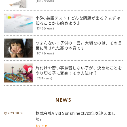
(14392views)
小5の英語テスト！どんな問題が出る？まずは
知ることから始めよう♪
(13466views)
つまんない！子供の一言。大切なのは、その言
葉に隠された裏の本音です
(10172views)
片付けや習い事練習しない子が、決めたことを
やり切る子に変身！その方法は？
(6284views)
NEWS
株式会社Vivid Sunshineは7周年を迎えまし
2024.10.06
た。
お知らせ