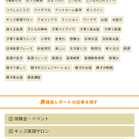
5歳男の子
おうち英語
きょうだい
しつもん
しつもん力セミナー
つうしんこうざ
アイデア力
アットホーム留学
オンライン
キッズ英語サロン
フォニックス
ミッション
ワーママ
会話
会話力
使える英語
子どもの興味
子育てイライラ
子育て英会話
子育て英語
子育て英語フレーズ
小学生
思考力
想像力
日常生活
日常英会話
日常英語フレーズ
未就学児
楽しい
生き抜く力
発想力
考える力
英語
英語が苦手
英語フレーズ
英語力
英語教育
英語教育改革
表現力
親子で楽しく
親子のコミュニケーション
親子の会話
親子の時間
親子英会話
通信講座
講座レポートの記事を探す
体験会・イベント
キッズ英語サロン