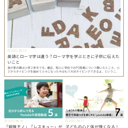
2022.08.30
英語とローマ字は違う？ローマ字を学ぶときに子供に伝えた
いこと
我が家の娘は小学２年生です。最近、知人に学校でのPC授業について聞いたところ、小
３からタイピングを始めて小４になった今はもう大分タイピングできるよ、ということ
でした。 その話を聞いた娘は「私もやってみたい」ということでタイピングを始めたの
で…
2022.08.29
2022.08.21
「戦隊モノ」「レスキュー」が
子どもの心と体が強くなる！