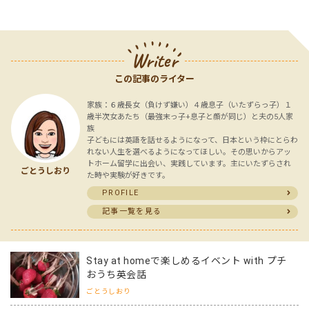
Writer
この記事のライター
家族：６歳長女（負けず嫌い）４歳息子（いたずらっ子）１
歳半次女あたち（最強末っ子+息子と顔が同じ）と夫の5人家
族
子どもには英語を話せるようになって、日本という枠にとらわ
れない人生を選べるようになってほしい。その思いからアッ
トホーム留学に出会い、実践しています。主にいたずらされ
ごとうしおり
た時や実験が好きです。
PROFILE
記事一覧を見る
Stay at homeで楽しめるイベント with プチ
おうち英会話
ごとうしおり