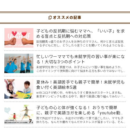
選
７選
りますが、英語という面でも、とても役に立
れてなんだかストレスが溜まっている、そん
つツールです。アットホーム留学では、親子
な時は英語ヨガに親子で挑戦してみません
の会話・家庭の英語環境を整えれば、
か？ 今回の記事では、親子で英語ヨガにオス
youtubeやゲーム、アプリだ…
スメの「youtube動画」を紹介します…
オススメの記事
子どもの反抗期に悩むママへ、「いい子」を求
める盲点と反抗期への対応策
反抗期真っ盛りのお子さんをお持ちのママさん、何かと言えば反抗
する子どもに対し、どうしたら言うことを聞いてくれるようになる
の？理想とするいい子には程遠い…と悩んでいませんか？ 「反抗
期」。素直だった我が子が、親の言うことを聞かなくなり、どんど…
忙しいワーママでも未就学児の習い事が楽にな
る！大切な3つのポイント
未就学児を持つご家庭では、お子さんにいつ習い事を始めようか、
このタイミングで次年度に向けて悩まれる方も多いのではないでし
ょうか？ ふと周りを見渡すと、 「あっ！あの子もやってる！」 「あ
の子はピアノ！？」 「あの子は幼児教室！？」 と、す…
夏休み！英語苦手でも親子で簡単！未就学児も
食い付く英語絵本5選
withコロナが続く中、今年ももうすぐ夏休みがスタートしますね。
東京オリンピックも控える中で、親子で英語に取り組んでみたい！
と思う一方で、「どこから取り組めばいいのか分からない…。」とい
うご家庭も多いと思います。 我が家には5歳と2歳の未…
子どもの心と体が強くなる！ おうちで簡単
に、親子で英語ヨガを楽しめる「youtube動
画」７選
雨で外出ができない、お出かけが続いて家で過ごしたい、ママも子
供たちも、なんだか疲れてなんだかストレスが溜まっている、そん
な時は英語ヨガに親子で挑戦してみませんか？ 今回の記事では、親
子で英語ヨガにオススメの「youtube動画」を紹介します…