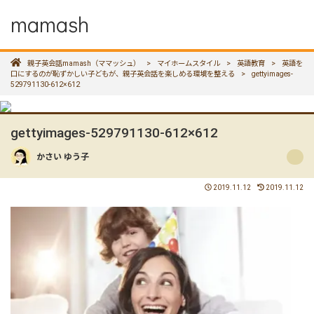
mamash
親子英会話mamash（ママッシュ）
>
マイホームスタイル
>
英語教育
>
英語を
口にするのが恥ずかしい子どもが、親子英会話を楽しめる環境を整える
>
gettyimages-
529791130-612×612
gettyimages-529791130-612×612
かさい ゆう子
2019.11.12
2019.11.12