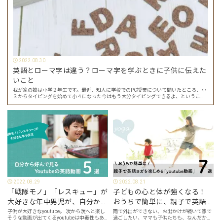
2022.08.30
英語とローマ字は違う？ローマ字を学ぶときに子供に伝えた
いこと
我が家の娘は小学２年生です。最近、知人に学校でのPC授業について聞いたところ、小
３からタイピングを始めて小４になった今はもう大分タイピングできるよ、ということ
でした。 その話を聞いた娘は「私もやってみたい」ということでタイピングを始めたの
で…
2022.08.29
2022.08.21
「戦隊モノ」「レスキュー」が
子どもの心と体が強くなる！
大好きな年中男児が、自分から
おうちで簡単に、親子で英語ヨ
好んで見るyoutube英語動画５
ガを楽しめる「youtube動画」
子供が大好きなyoutube。 次から次へと楽し
雨で外出ができない、お出かけが続いて家で
そうな動画が出てくるyoutubeは中毒性もあ
過ごしたい、ママも子供たちも、なんだか疲