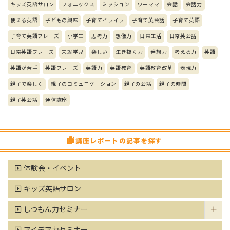
キッズ英語サロン
フォニックス
ミッション
ワーママ
会話
会話力
使える英語
子どもの興味
子育てイライラ
子育て英会話
子育て英語
子育て英語フレーズ
小学生
思考力
想像力
日常生活
日常英会話
日常英語フレーズ
未就学児
楽しい
生き抜く力
発想力
考える力
英語
英語が苦手
英語フレーズ
英語力
英語教育
英語教育改革
表現力
親子で楽しく
親子のコミュニケーション
親子の会話
親子の時間
親子英会話
通信講座
講座レポートの記事を探す
体験会・イベント
キッズ英語サロン
しつもん力セミナー