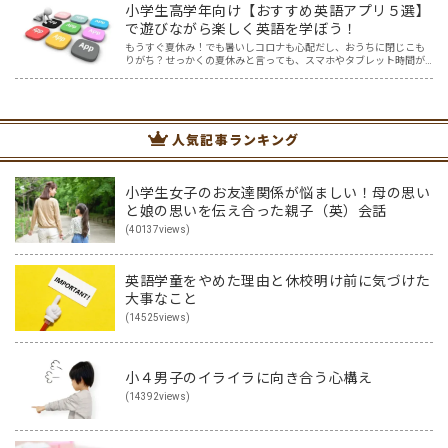
小学生高学年向け【おすすめ英語アプリ５選】
で遊びながら楽しく英語を学ぼう！
もうすぐ夏休み！でも暑いしコロナも心配だし、おうちに閉じこも
りがち？せっかくの夏休みと言っても、スマホやタブレット時間が
長くなり、おうちの方は頭を悩ませているかもしれませんね。そこ
で、遊び感覚で英語の勉強ができちゃう、親と子どもにとってWi…
人気記事ランキング
小学生女子のお友達関係が悩ましい！母の思い
と娘の思いを伝え合った親子（英）会話
(40137views)
英語学童をやめた理由と休校明け前に気づけた
大事なこと
(14525views)
小４男子のイライラに向き合う心構え
(14392views)