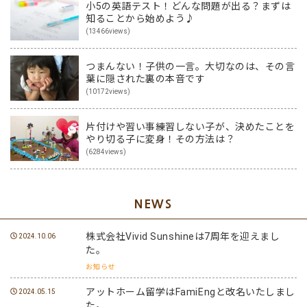
小5の英語テスト！どんな問題が出る？まずは
知ることから始めよう♪
(13466views)
つまんない！子供の一言。大切なのは、その言
葉に隠された裏の本音です
(10172views)
片付けや習い事練習しない子が、決めたことを
やり切る子に変身！その方法は？
(6284views)
NEWS
株式会社Vivid Sunshineは7周年を迎えまし
2024.10.06
た。
お知らせ
アットホーム留学はFamiEngと改名いたしまし
2024.05.15
た。