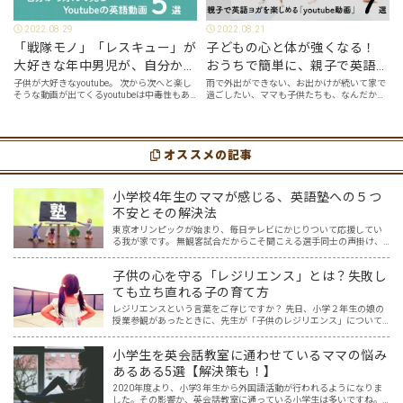
2022.08.29
2022.08.21
「戦隊モノ」「レスキュー」が
子どもの心と体が強くなる！
大好きな年中男児が、自分から
おうちで簡単に、親子で英語ヨ
好んで見るyoutube英語動画５
ガを楽しめる「youtube動画」
子供が大好きなyoutube。 次から次へと楽し
雨で外出ができない、お出かけが続いて家で
そうな動画が出てくるyoutubeは中毒性もあ
過ごしたい、ママも子供たちも、なんだか疲
選
７選
りますが、英語という面でも、とても役に立
れてなんだかストレスが溜まっている、そん
つツールです。アットホーム留学では、親子
な時は英語ヨガに親子で挑戦してみません
の会話・家庭の英語環境を整えれば、
か？ 今回の記事では、親子で英語ヨガにオス
youtubeやゲーム、アプリだ…
スメの「youtube動画」を紹介します…
オススメの記事
小学校4年生のママが感じる、英語塾への５つ
不安とその解決法
東京オリンピックが始まり、毎日テレビにかじりついて応援してい
る我が家です。 無観客試合だからこそ聞こえる選手同士の声掛け、
監督やコーチ、そして声援の声からは、様々な言語が聞こえてきま
す。その中で子供達の興味も、選手の国や言語に広がり、ますま…
子供の心を守る「レジリエンス」とは？失敗し
ても立ち直れる子の育て方
レジリエンスという言葉をご存じですか？ 先日、小学２年生の娘の
授業参観があったときに、先生が「子供のレジリエンス」について
お話してくださいました。先生のお話を聞いていると「なるほど」
と思うこともたくさん。一方で「レジリエンス」について紐解く…
小学生を英会話教室に通わせているママの悩み
あるある5選【解決策も！】
2020年度より、小学3年生から外国語活動が行われるようになりま
した。その影響か、英会話教室に通っている小学生は多いですね。