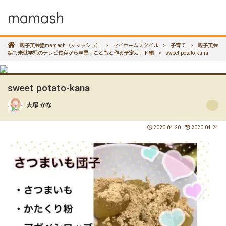
mamash
親子英会話mamash（ママッシュ）
>
マイホームスタイル
>
子育て
>
親子英会
話で未就学児のテレビ依存から卒業！こどもと作る予定カード編
>
sweet potato-kana
sweet potato-kana
大塚 かな
2020.04.20
2020.04.24