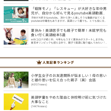
そんな中、小学生を英会話教室に通わせているママ達の悩みを耳に
することが増えた気がします。 英語はプロに任せた方が安…
「戦隊モノ」「レスキュー」が大好きな年中男
児が、自分から好んで見るyoutube英語動画５
選
子供が大好きなyoutube。 次から次へと楽しそうな動画が出てくる
youtubeは中毒性もありますが、英語という面でも、とても役に立つ
ツールです。アットホーム留学では、親子の会話・家庭の英語環境
を整えれば、youtubeやゲーム、アプリだ…
夏休み！英語苦手でも親子で簡単！未就学児も
食い付く英語絵本5選
withコロナが続く中、今年ももうすぐ夏休みがスタートしますね。
東京オリンピックも控える中で、親子で英語に取り組んでみたい！
と思う一方で、「どこから取り組めばいいのか分からない…。」とい
うご家庭も多いと思います。 我が家には5歳と2歳の未…
人気記事ランキング
小学生女子のお友達関係が悩ましい！母の思い
と娘の思いを伝え合った親子（英）会話
(40137views)
英語学童をやめた理由と休校明け前に気づけた
大事なこと
(14474views)