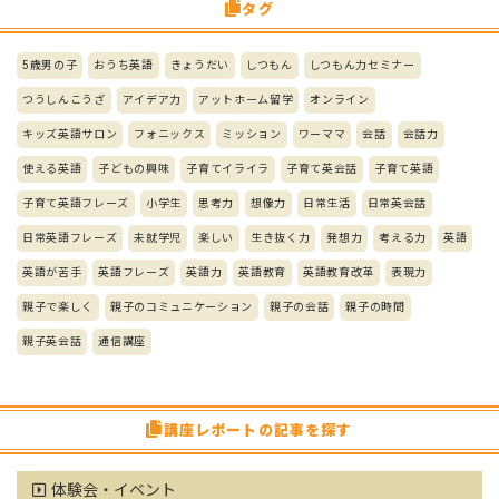
タグ
5歳男の子
おうち英語
きょうだい
しつもん
しつもん力セミナー
つうしんこうざ
アイデア力
アットホーム留学
オンライン
キッズ英語サロン
フォニックス
ミッション
ワーママ
会話
会話力
使える英語
子どもの興味
子育てイライラ
子育て英会話
子育て英語
子育て英語フレーズ
小学生
思考力
想像力
日常生活
日常英会話
日常英語フレーズ
未就学児
楽しい
生き抜く力
発想力
考える力
英語
英語が苦手
英語フレーズ
英語力
英語教育
英語教育改革
表現力
親子で楽しく
親子のコミュニケーション
親子の会話
親子の時間
親子英会話
通信講座
講座レポートの記事を探す
体験会・イベント