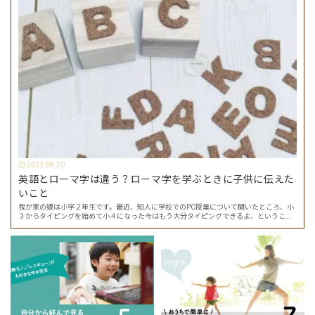
2022.08.30
英語とローマ字は違う？ローマ字を学ぶときに子供に伝えた
いこと
我が家の娘は小学２年生です。最近、知人に学校でのPC授業について聞いたところ、小
３からタイピングを始めて小４になった今はもう大分タイピングできるよ、ということ
でした。 その話を聞いた娘は「私もやってみたい」ということでタイピングを始めたの
で…