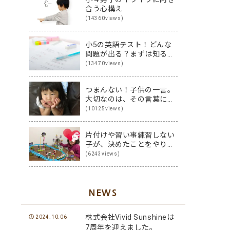
合う心構え
(14360views)
小5の英語テスト！どんな
問題が出る？まずは知るこ
とから始めよう♪
(13470views)
つまんない！子供の一言。
大切なのは、その言葉に隠
された裏の本音です
(10125views)
片付けや習い事練習しない
子が、決めたことをやり切
る子に変身！その方法は？
(6243views)
NEWS
株式会社Vivid Sunshineは
2024.10.06
7周年を迎えました。