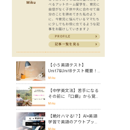
Miku
べるアットホーム留学を、育児に
自信がなく子供や夫に合わせて自
分のことを諦めてきた私のよう
に、今育児に悩んでいるママたち
に少しでもお役に立てるような記
事をお届けしていきます♪
PROFILE
記事一覧を見る
【小５英語テスト】
Unit7&Unit8テスト概要！
小５に求められる英語力と
Miku
は
【中学英文法】苦手になる
その前に 『口癖』から覚え
る“Isn’t it ～?”編
Miku
【絶対ハマる!？】AI×英語
学習で英語のアウトプット
が楽しくなる！
Miku