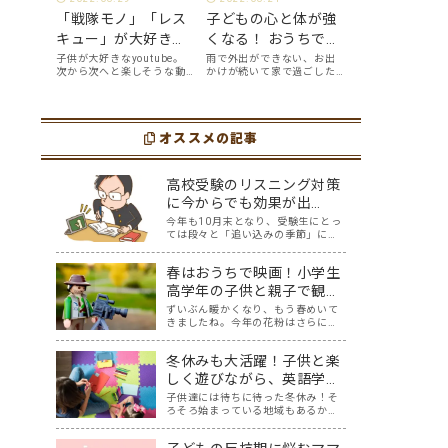
「戦隊モノ」「レス
子どもの心と体が強
キュー」が大好きな
くなる！ おうちで簡
年中男児が、自分か
単に、親子で英語ヨ
子供が大好きなyoutube。
雨で外出ができない、お出
次から次へと楽しそうな動
かけが続いて家で過ごした
ら好んで見る
ガを楽しめる
画が出てくるyoutubeは中毒
い、ママも子供たちも、な
youtube英語動画５
「youtube動画」７
性もありますが、英語とい
んだか疲れてなんだかスト
う面でも、とても役に立つ
レスが溜まっている、そん
選
選
ツールです。アットホーム留
な時は英語ヨガに親子で挑
学では、親子の会話・家庭
オススメの記事
戦してみませんか？ 今回の
の英語環境を整えれば、
記事では、親子で英語ヨガ
youtubeやゲーム、アプリ
にオススメの「youtube動
だ…
画」を紹介します…
高校受験のリスニング対策
に今からでも効果が出
る？！おすすめTikTok５選
今年も10月末となり、受験生にとっ
ては段々と「追い込みの季節」にな
ってきたのでしょうか。我が家には
中学3年生の息子がおります。本人も
春はおうちで映画！小学生
わかっているものの、なかなか集中
して勉強に取り組めないときもあり
高学年の子供と親子で観る
ます。スマホを手に取ってしまうと
のに最適！【おすすめ海外
ずいぶん暖かくなり、もう春めいて
なかなか切り…
きましたね。今年の花粉はさらに多
アニメ映画５選】
いという予報が…春休みも近づいて
きましたが、たまには親子で一緒に
冬休みも大活躍！子供と楽
おうちでゆっくり映画を楽しみませ
んか？ 親子でのおうち映画鑑賞は、
しく遊びながら、英語学習
親子で過ごす春休みの過ごし方にピ
ができるお家手作りゲーム
子供達には待ちに待った冬休み！そ
ッタリ！そこで…
ろそろ始まっている地域もあるかも
遊び5選
しれません。 クリスマスにお正月、
準備や掃除で忙しい時期でもありま