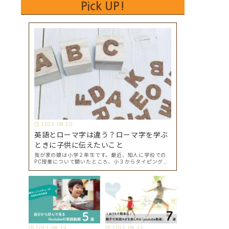
Pick UP!
2022.08.30
英語とローマ字は違う？ローマ字を学ぶ
ときに子供に伝えたいこと
我が家の娘は小学２年生です。最近、知人に学校での
PC授業について聞いたところ、小３からタイピングを
始めて小４になった今はもう大分タイピングできる
よ、ということでした。 その話を聞いた娘は「私もや
ってみたい」ということでタイピングを始めたので…
2022.08.29
2022.08.21