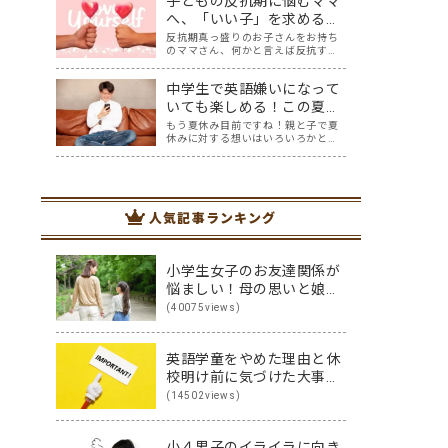
子どもの反抗期に悩むママ
すが、夏休みと違い冬休みは、比較
的お家で過ごす方も多いのではない
へ、「いい子」を求める盲
でしょうか？ 夏休みほど宿題もな
点と反抗期への対応策
反抗期真っ盛りのお子さんをお持ち
く、のんびり過…
のママさん、何かと言えば反抗する
子どもに対し、どうしたら言うこと
を聞いてくれるようになるの？理想
中学生で英語嫌いになって
とするいい子には程遠い…と悩んで
いませんか？ 「反抗期」。素直だっ
いても楽しめる！この夏中
た我が子が、親の言うことを聞かな
学生におすすめの英語学習
もう夏休み目前ですね！親と子で夏
くなり、どんど…
休みに対する想いはいろいろかと思
動画５選
いますが、暑さに負けず有意義な夏
にしたいものですね。 我が家の場
合、中3受験生の息子は夏休みは連日
塾の夏期講座に通うことになりそう
です。全国の受験生の皆さん、がん
人気記事ランキング
ばってください…
小学生女子のお友達関係が
悩ましい！母の思いと娘の
思いを伝え合った親子
(40075views)
（英）会話
英語学童をやめた理由と休
校明け前に気づけた大事な
こと
(14502views)
小４男子のイライラに向き