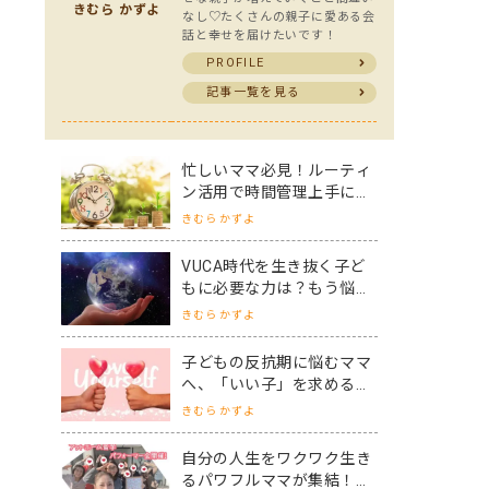
きむら かずよ
なし♡たくさんの親子に愛ある会
話と幸せを届けたいです！
PROFILE
記事一覧を見る
忙しいママ必見！ルーティ
ン活用で時間管理上手にな
り、自分の理想を叶えまし
きむら かずよ
ょう！
VUCA時代を生き抜く子ど
もに必要な力は？もう悩ま
ない子育ての軸を手に入れ
きむら かずよ
よう！
子どもの反抗期に悩むママ
へ、「いい子」を求める盲
点と反抗期への対応策
きむら かずよ
自分の人生をワクワク生き
るパワフルママが集結！ア