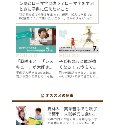
英語とローマ字は違う？ローマ字を学ぶ
ときに子供に伝えたいこと
我が家の娘は小学２年生です。最近、知人に学校での
PC授業について聞いたところ、小３からタイピングを
始めて小４になった今はもう大分タイピングできる
よ、ということでした。 その話を聞いた娘は「私もや
ってみたい」ということでタイピングを始めたので…
2022.08.29
2022.08.21
「戦隊モノ」「レス
子どもの心と体が強
キュー」が大好きな
くなる！ おうちで簡
年中男児が、自分か
単に、親子で英語ヨ
子供が大好きなyoutube。
雨で外出ができない、お出
次から次へと楽しそうな動
かけが続いて家で過ごした
ら好んで見る
ガを楽しめる
画が出てくるyoutubeは中毒
い、ママも子供たちも、な
youtube英語動画５
「youtube動画」７
性もありますが、英語とい
んだか疲れてなんだかスト
う面でも、とても役に立つ
レスが溜まっている、そん
選
選
ツールです。アットホーム留
な時は英語ヨガに親子で挑
学では、親子の会話・家庭
オススメの記事
戦してみませんか？ 今回の
の英語環境を整えれば、
記事では、親子で英語ヨガ
youtubeやゲーム、アプリ
にオススメの「youtube動
だ…
画」を紹介します…
夏休み！英語苦手でも親子
で簡単！未就学児も食い付
く英語絵本5選
withコロナが続く中、今年ももうす
ぐ夏休みがスタートしますね。 東京
オリンピックも控える中で、親子で