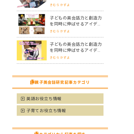
ットホーム留学パフォーマ
きむら かずよ
ー会
子どもの英会話力と創造力
を同時に伸ばせるアイデア
力セミナーって？～Vol.3
きむら かずよ
子どもの英会話力と創造力
を同時に伸ばせるアイデア
力セミナーって？～Vol.2
きむら かずよ
親子英会話研究記事カテゴリ
英語お役立ち情報
子育てお役立ち情報