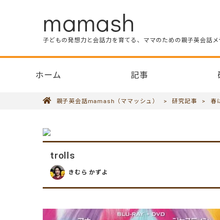
mamash
子どもの発想力と会話力を育てる、ママのための親子英会話メ
ホーム
記事
親子英会話mamash（ママッシュ）
>
研究記事
>
春
trolls
きむら かずよ