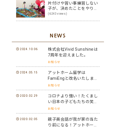
片付けや習い事練習しない
子が、決めたことをやり切
る子に変身！その方法は？
(6243views)
NEWS
株式会社Vivid Sunshineは
2024.10.06
7周年を迎えました。
お知らせ
アットホーム留学は
2024.05.15
FamiEngと改名いたしまし
た。
お知らせ
コロナより強い！たくまし
2020.02.29
い日本の子どもたちの笑顔
と元気を世界に届けよう！
お知らせ
親子英会話が我が家の当た
2020.02.05
り前になる！アットホーム