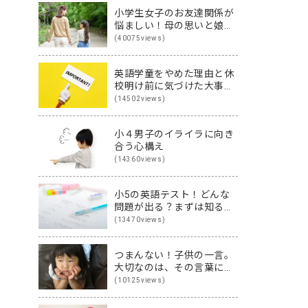
小学生女子のお友達関係が
悩ましい！母の思いと娘の
思いを伝え合った親子
(40075views)
（英）会話
英語学童をやめた理由と休
校明け前に気づけた大事な
こと
(14502views)
小４男子のイライラに向き
合う心構え
(14360views)
小5の英語テスト！どんな
問題が出る？まずは知るこ
とから始めよう♪
(13470views)
つまんない！子供の一言。
大切なのは、その言葉に隠
された裏の本音です
(10125views)