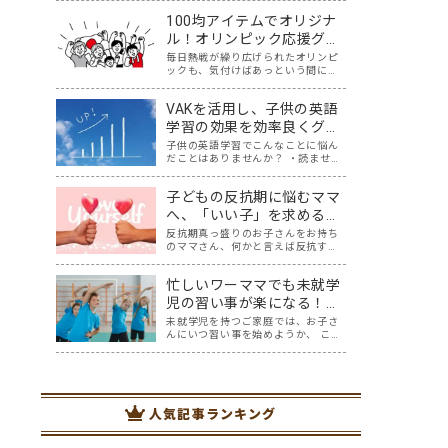
英語に取り組んでみたい！と思う一
100均アイテムでオリジナ
方で、「どこから取り組めばいいの
か分からない…。」というご家庭も
ル！オリンピック応援グッ
多いと思います。 我が家には5歳と2
ズを作りながらの親子英会
毎日熱戦が繰り広げられたオリンピ
歳の未…
ックも、気付けばあっという間に終
話
わりが近づいていますね。みなさん
が応援した競技はなんですか？我が
VAKを活用し、子供の英語
家は、サッカー、テニス、卓球、体
操、水泳、陸上、などなど、テレビ
学習の効果を効率良くグン
の前で家族一緒にニッポンを応援し
と上げる方法
子供の英語学習でこんなことに悩ん
ました！ おうち…
だことはありませんか？ ・読ませる
と嫌がる ・CDをかけると嫌がる ・
書かせると嫌がる 自分が取り入れて
子どもの反抗期に悩むママ
きた英語学習では、子供に響かな
い。どうしたらいいんだろう・・と
へ、「いい子」を求める盲
悩んでいた時に、私が親子英会話を
点と反抗期への対応策
反抗期真っ盛りのお子さんをお持ち
学んでいる…
のママさん、何かと言えば反抗する
子どもに対し、どうしたら言うこと
を聞いてくれるようになるの？理想
忙しいワーママでも未就学
とするいい子には程遠い…と悩んで
いませんか？ 「反抗期」。素直だっ
児の習い事が楽になる！大
た我が子が、親の言うことを聞かな
切な3つのポイント
未就学児を持つご家庭では、お子さ
くなり、どんど…
んにいつ習い事を始めようか、 この
タイミングで次年度に向けて悩まれ
る方も多いのではないでしょうか？
ふと周りを見渡すと、 「あっ！あの
子もやってる！」 「あの子はピア
ノ！？」 「あの子は幼児教室！？」
人気記事ランキング
と、す…