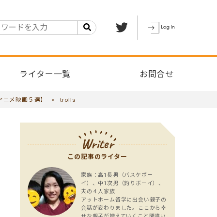
ライター一覧
お問合せ
アニメ映画５選】
>
trolls
Writer
この記事のライター
家族：高1長男（バスケボー
イ）、中1次男（釣りボーイ）、
夫の４人家族
アットホーム留学に出会い親子の
会話が変わりました。ここから幸
せな親子が増えていくこと間違い