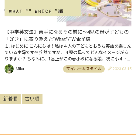
【中学英文法】苦手になるその前に～4児の母が子どもの
「好き」に寄り添えた“What”/“Which”編
１. はじめに こんにちは！私は４人の子どもとおうち英語を楽しん
でいる主婦です^^ 突然ですが、４児の母ってどんなイメージがあ
りますか？ ちなみに、1番上がこの春小６になる娘、次に小４・小
１になる息子と１歳半の息子の４人です♪ 「うわぁ～、…
Miku
マイホームスタイル
2023.03.15
新着順
古い順