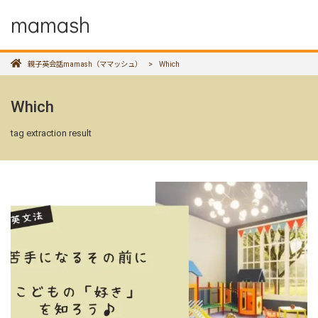
mamash
親子英会話mamash（ママッシュ）
>
Which
Which
tag extraction result