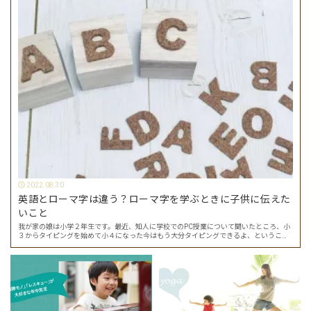
2022.08.30
英語とローマ字は違う？ローマ字を学ぶときに子供に伝えた
いこと
我が家の娘は小学２年生です。最近、知人に学校でのPC授業について聞いたところ、小
３からタイピングを始めて小４になった今はもう大分タイピングできるよ、ということ
でした。 その話を聞いた娘は「私もやってみたい」ということでタイピングを始めたの
で…