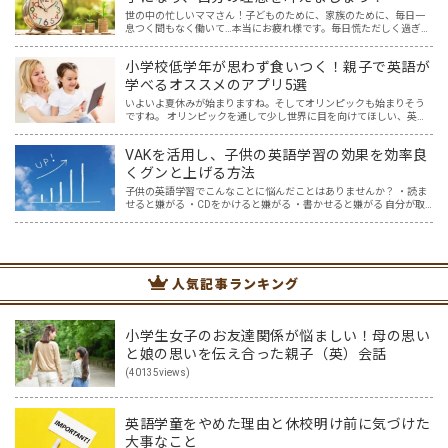
世の中の忙しいママさん！子どものために、家族のために、毎日一
息つく間もなく働いて…本当にお疲れ様です。毎日慌ただしく過ぎ去
っていくのに、自分のための時間はほとんどない…（涙）そんなママ
にはぜひこの記事を読んで自分にとってよいルーティンを作り…
小学校低学年が思わず食いつく！親子で英語が
学べるオススメのアプリ5選
いよいよ夏休みが始まりますね。そしてオリンピックも始まりそう
ですね。 オリンピックを通して少し世界に目を向けてほしい、英語
に興味を持ってほしいと思ってはいませんか？ オリンピック開催に
は賛否両論ありますが、私はもし開催されるなら、子供たちと…
VAKを活用し、子供の英語学習の効果を効率良
くグンと上げる方法
子供の英語学習でこんなことに悩んだことはありませんか？ ・読ま
せると嫌がる ・CDをかけると嫌がる ・書かせると嫌がる 自分が取
り入れてきた英語学習では、子供に響かない。どうしたらいいんだ
ろう・・と悩んでいた時に、私が親子英会話を学んでいる…
人気記事ランキング
小学生女子のお友達関係が悩ましい！母の思い
と娘の思いを伝え合った親子（英）会話
(40135views)
英語学童をやめた理由と休校明け前に気づけた
大事なこと