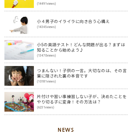
(14491views)
小４男子のイライラに向き合う心構え
(14345views)
小5の英語テスト！どんな問題が出る？まずは
知ることから始めよう♪
(13470views)
つまんない！子供の一言。大切なのは、その言
葉に隠された裏の本音です
(10181views)
片付けや習い事練習しない子が、決めたことを
やり切る子に変身！その方法は？
(6231views)
NEWS