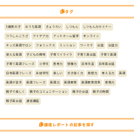
タグ
5歳男の子
おうち英語
きょうだい
しつもん
しつもん力セミナー
つうしんこうざ
アイデア力
アットホーム留学
オンライン
キッズ英語サロン
フォニックス
ミッション
ワーママ
会話
会話力
使える英語
子どもの興味
子育てイライラ
子育て英会話
子育て英語
子育て英語フレーズ
小学生
思考力
想像力
日常生活
日常英会話
日常英語フレーズ
未就学児
楽しい
生き抜く力
発想力
考える力
英語
英語が苦手
英語フレーズ
英語力
英語教育
英語教育改革
表現力
親子で楽しく
親子のコミュニケーション
親子の会話
親子の時間
親子英会話
通信講座
講座レポートの記事を探す