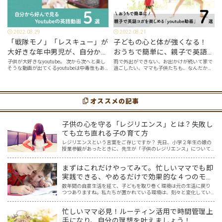
2022.08.29
2022.08.21
「戦隊モノ」「レスキュー」が
子どもの心と体が強くなる！
大好きな年中男児が、自分から
おうちで簡単に、親子で英語ヨ
好んで見るyoutube英語動画５
ガを楽しめる「youtube動画」
子供が大好きなyoutube。 次から次へと楽し
雨で外出ができない、お出かけが続いて家で
そうな動画が出てくるyoutubeは中毒性もあ
過ごしたい、ママも子供たちも、なんだか疲
選
７選
りますが、英語という面でも、とても役に立
れてなんだかストレスが溜まっている、そん
つツールです。アットホーム留学では、親子
な時は英語ヨガに親子で挑戦してみません
の会話・家庭の英語環境を整えれば、
か？ 今回の記事では、親子で英語ヨガにオス
youtubeやゲーム、アプリだ…
スメの「youtube動画」を紹介します…
オススメの記事
子供の心を守る「レジリエンス」とは？失敗し
ても立ち直れる子の育て方
レジリエンスという言葉をご存じですか？ 先日、小学２年生の娘の
授業参観があったときに、先生が「子供のレジリエンス」について
お話してくださいました。先生のお話を聞いていると「なるほど」
と思うこともたくさん。一方で「レジリエンス」について紐解く…
まずはこれだけやってみて。忙しいママでも即
実践できる、やめるだけで効果的な４つのモチ
ベーション対策
数年間の自粛生活を経て、子どもを取り巻く環境は元の生活に戻り
つつありますね。私たちが置かれている環境は、刻々と変化してい
くんだなと、感じているかたも多いのではないでしょうか。 おしゃ
べりしながら給食を食べることや、みんなで集まって遊ぶこと。…
忙しいママ必見！ルーティン活用で時間管理上
手になり、自分の理想を叶えましょう！