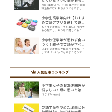
せているママの悩みあるあ
に、しばらく息子を観察すること3か
る5選【解決策も！】
2020年度より、小学3年生から外国
月。 想像超…
語活動が行われるようになりまし
た。その影響か、英会話教室に通っ
ている小学生は多いですね。 そんな
小学生高学年向け【おすす
中、小学生を英会話教室に通わせて
いるママ達の悩みを耳にすることが
め英語アプリ５選】で遊び
増えた気がします。 英語はプロに任
ながら楽しく英語を学ぼ
もうすぐ夏休み！でも暑いしコロナ
せた方が安…
も心配だし、おうちに閉じこもりが
う！
ち？せっかくの夏休みと言っても、
スマホやタブレット時間が長くな
小学校低学年が思わず食い
り、おうちの方は頭を悩ませている
かもしれませんね。そこで、遊び感
つく！親子で英語が学べる
覚で英語の勉強ができちゃう、親と
オススメのアプリ5選
いよいよ夏休みが始まりますね。そ
子どもにとってWi…
してオリンピックも始まりそうです
ね。 オリンピックを通して少し世界
に目を向けてほしい、英語に興味を
持ってほしいと思ってはいません
か？ オリンピック開催には賛否両論
ありますが、私はもし開催されるな
人気記事ランキング
ら、子供たちと…
小学生女子のお友達関係が
悩ましい！母の思いと娘の
思いを伝え合った親子
(40137views)
（英）会話
英語学童をやめた理由と休
校明け前に気づけた大事な