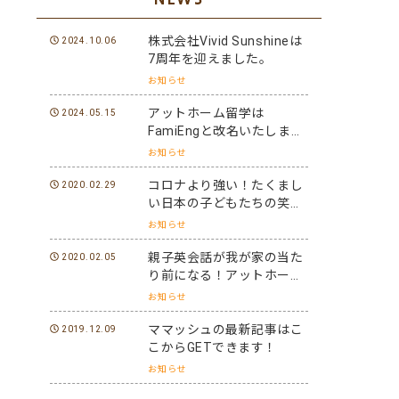
株式会社Vivid Sunshineは
2024.10.06
7周年を迎えました。
お知らせ
アットホーム留学は
2024.05.15
FamiEngと改名いたしまし
た。
お知らせ
コロナより強い！たくまし
2020.02.29
い日本の子どもたちの笑顔
と元気を世界に届けよう！
お知らせ
親子英会話が我が家の当た
2020.02.05
り前になる！アットホーム
留学パフォーマーになろ
お知らせ
う！
ママッシュの最新記事はこ
2019.12.09
こからGETできます！
お知らせ