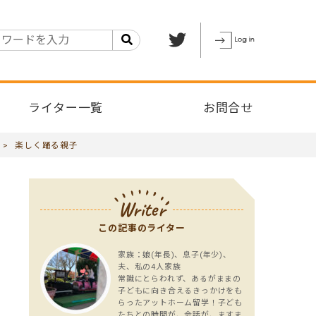
ライター一覧
お問合せ
>
楽しく踊る親子
Writer
この記事のライター
家族：娘(年長)、息子(年少)、
夫、私の4人家族
常識にとらわれず、あるがままの
子どもに向き合えるきっかけをも
らったアットホーム留学！子ども
たちとの時間が、会話が、ますま