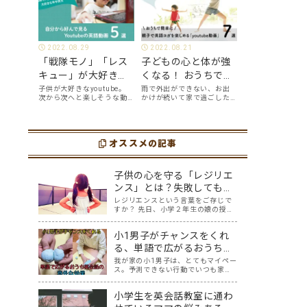
2022.08.29
2022.08.21
「戦隊モノ」「レス
子どもの心と体が強
キュー」が大好きな
くなる！ おうちで簡
年中男児が、自分か
単に、親子で英語ヨ
子供が大好きなyoutube。
雨で外出ができない、お出
次から次へと楽しそうな動
かけが続いて家で過ごした
ら好んで見る
ガを楽しめる
画が出てくるyoutubeは中毒
い、ママも子供たちも、な
youtube英語動画５
「youtube動画」７
性もありますが、英語とい
んだか疲れてなんだかスト
う面でも、とても役に立つ
レスが溜まっている、そん
選
選
ツールです。アットホーム留
な時は英語ヨガに親子で挑
学では、親子の会話・家庭
オススメの記事
戦してみませんか？ 今回の
の英語環境を整えれば、
記事では、親子で英語ヨガ
youtubeやゲーム、アプリ
にオススメの「youtube動
だ…
画」を紹介します…
子供の心を守る「レジリエ
ンス」とは？失敗しても立
ち直れる子の育て方
レジリエンスという言葉をご存じで
すか？ 先日、小学２年生の娘の授業
参観があったときに、先生が「子供
のレジリエンス」についてお話して
小1男子がチャンスをくれ
くださいました。先生のお話を聞い
ていると「なるほど」と思うことも
る、単語で広がるおうち英
たくさん。一方で「レジリエンス」
会話の意外な効果
我が家の小1男子は、とてもマイペー
について紐解く…
ス。予測できない行動でいつも家族
を笑わせてくれます。 そんな彼に
『単語で広がるおうち英会話』を試
小学生を英会話教室に通わ
してみたら、何か面白い反応がある
かもしれない。 ある単語をテーマ