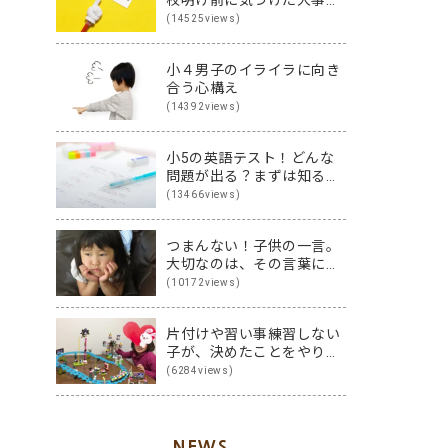
こと
(14525views)
小４男子のイライラに向き
合う心構え
(14392views)
小5の英語テスト！どんな
問題が出る？まずは知るこ
とから始めよう♪
(13466views)
つまんない！子供の一言。
大切なのは、その言葉に隠
された裏の本音です
(10172views)
片付けや習い事練習しない
子が、決めたことをやり切
る子に変身！その方法は？
(6284views)
NEWS