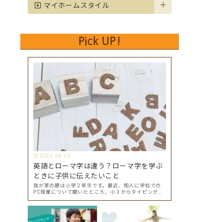
マイホームスタイル
Pick UP!
2022.08.30
英語とローマ字は違う？ローマ字を学ぶ
ときに子供に伝えたいこと
我が家の娘は小学２年生です。最近、知人に学校での
PC授業について聞いたところ、小３からタイピングを
始めて小４になった今はもう大分タイピングできる
よ、ということでした。 その話を聞いた娘は「私もや
ってみたい」ということでタイピングを始めたので…