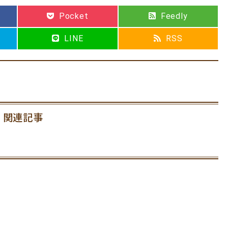
Pocket
Feedly
LINE
RSS
関連記事