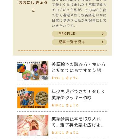
おおにし きょう
す楽しくなりました！常識で頭カ
こ
チコチだった私が、その枠から出
て行く過程やおうち英語をいかに
日常に浸透させたかを記事にして
いきたいです。
PROFILE
記事一覧を見る
英語絵本の読み方・使い方
と初めてにおすすめ英語絵
本3選
おおにし きょうこ
年少男児ができた！楽しく
英語でクッキー作り
おおにし きょうこ
英語多読絵本を取り入れ
て、親子英会話を広げよ
う！
おおにし きょうこ