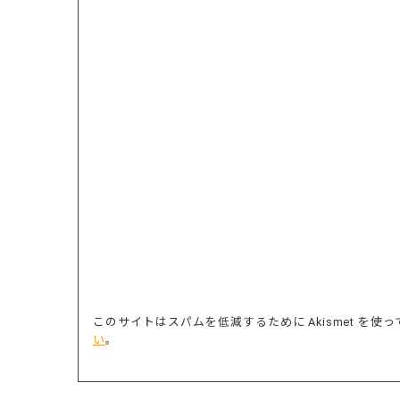
このサイトはスパムを低減するために Akismet を使
い
。