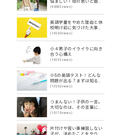
悩ましい！母の思いと娘の
思いを伝え合った親子
(40083views)
（英）会話
英語学童をやめた理由と休
校明け前に気づけた大事な
こと
(14500views)
小４男子のイライラに向き
合う心構え
(14353views)
小5の英語テスト！どんな
問題が出る？まずは知るこ
とから始めよう♪
(13502views)
つまんない！子供の一言。
大切なのは、その言葉に隠
された裏の本音です
(10170views)
片付けや習い事練習しない
子が、決めたことをやり切