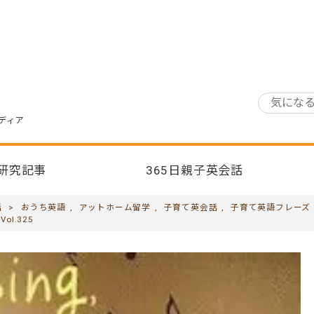
ディア
研究記事
365日親子英会話
話
>
おうち英語
,
アットホーム留学
,
子育て英会話
,
子育て英語フレーズ
l.325