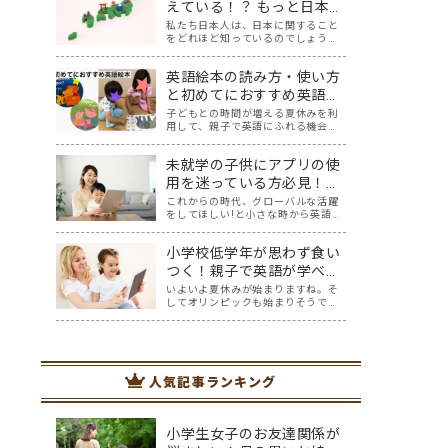
どない…（涙）そんなママにはぜひ
えている！？ もっと日本に
この記事を読んで自分にとってよい
興味を持とう！ 好奇心が一
私たち日本人は、日本に関すること
ルーティンを作り…
をどれほど知っているのでしょう
気に広がる魔法のツール
か。 四季折々で異なる風景を見せて
「Google Map」日本編
くれる豊かな自然、そしてその自然
英語絵本の読み方・使い方
を巧みに取り込んだ和風建築や、色
鮮やかな料理は、世界中の人々を惹
と初めてにおすすめ英語絵
きつけ、それらを求めて日本を訪れ
本3選
子どもとの時間が増える夏休みを利
る外国人観光客も…
用して、親子で英語にふれる機会を
作ってみませんか？ 英語を話せるよ
うになりたいと考えたとき、
未就学の子供にアプリの使
Youtube、InstagramやTikTokなど
映像を一緒に見て真似する方法、ア
用を迷っている方必見！お
プリやボードゲーム、カードゲー
すすめ無料英語アプリ７選
これからの時代、グローバルな活躍
ム…
をしてほしい!と小さな時から英語に
触れさせたいと考えるママ・パパさ
んはたくさんおられるのではないで
小学校低学年が思わず食い
しょうか… そして、色々意見もある
中ですが、オリンピックも始まりま
つく！親子で英語が学べる
した。 日本の選手だけでなく、たく
オススメのアプリ5選
いよいよ夏休みが始まりますね。そ
さんの国々…
してオリンピックも始まりそうです
ね。 オリンピックを通して少し世界
に目を向けてほしい、英語に興味を
持ってほしいと思ってはいません
か？ オリンピック開催には賛否両論
ありますが、私はもし開催されるな
人気記事ランキング
ら、子供たちと…
小学生女子のお友達関係が