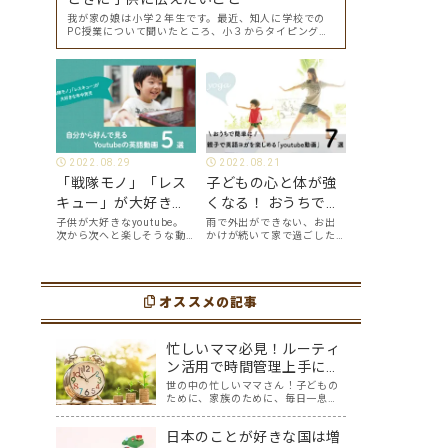
我が家の娘は小学２年生です。最近、知人に学校での
PC授業について聞いたところ、小３からタイピングを
始めて小４になった今はもう大分タイピングできる
よ、ということでした。 その話を聞いた娘は「私もや
ってみたい」ということでタイピングを始めたので…
2022.08.29
2022.08.21
「戦隊モノ」「レス
子どもの心と体が強
キュー」が大好きな
くなる！ おうちで簡
年中男児が、自分か
単に、親子で英語ヨ
子供が大好きなyoutube。
雨で外出ができない、お出
次から次へと楽しそうな動
かけが続いて家で過ごした
ら好んで見る
ガを楽しめる
画が出てくるyoutubeは中毒
い、ママも子供たちも、な
youtube英語動画５
「youtube動画」７
性もありますが、英語とい
んだか疲れてなんだかスト
う面でも、とても役に立つ
レスが溜まっている、そん
選
選
ツールです。アットホーム留
な時は英語ヨガに親子で挑
学では、親子の会話・家庭
オススメの記事
戦してみませんか？ 今回の
の英語環境を整えれば、
記事では、親子で英語ヨガ
youtubeやゲーム、アプリ
にオススメの「youtube動
だ…
画」を紹介します…
忙しいママ必見！ルーティ
ン活用で時間管理上手にな
り、自分の理想を叶えまし
世の中の忙しいママさん！子どもの
ために、家族のために、毎日一息つ
ょう！
く間もなく働いて…本当にお疲れ様
です。毎日慌ただしく過ぎ去ってい
日本のことが好きな国は増
くのに、自分のための時間はほとん