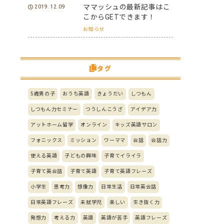
ママッシュの最新記事はこ
2019.12.09
こからGETできます！
お知らせ
タグ
5歳男の子
おうち英語
きょうだい
しつもん
しつもん力セミナー
つうしんこうざ
アイデア力
アットホーム留学
オンライン
キッズ英語サロン
フォニックス
ミッション
ワーママ
会話
会話力
使える英語
子どもの興味
子育てイライラ
子育て英会話
子育て英語
子育て英語フレーズ
小学生
思考力
想像力
日常生活
日常英会話
日常英語フレーズ
未就学児
楽しい
生き抜く力
発想力
考える力
英語
英語が苦手
英語フレーズ