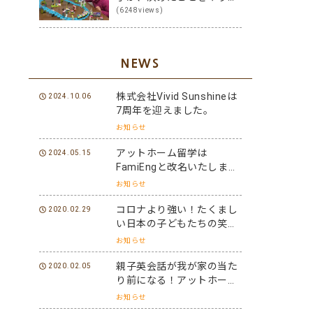
る子に変身！その方法は？
(6248views)
NEWS
株式会社Vivid Sunshineは
2024.10.06
7周年を迎えました。
お知らせ
アットホーム留学は
2024.05.15
FamiEngと改名いたしまし
た。
お知らせ
コロナより強い！たくまし
2020.02.29
い日本の子どもたちの笑顔
と元気を世界に届けよう！
お知らせ
親子英会話が我が家の当た
2020.02.05
り前になる！アットホーム
留学パフォーマーになろ
お知らせ
う！