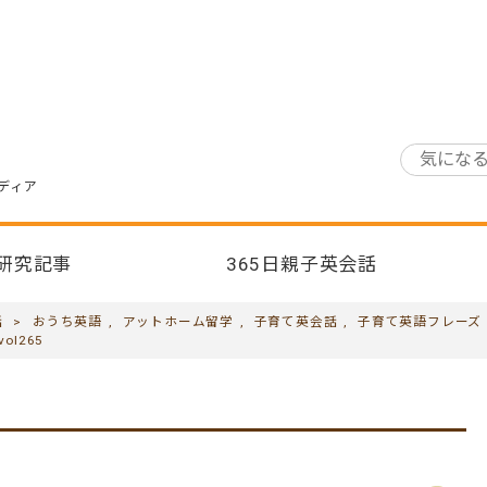
ディア
研究記事
365日親子英会話
話
>
おうち英語
,
アットホーム留学
,
子育て英会話
,
子育て英語フレーズ
vol265