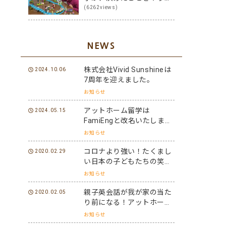
る子に変身！その方法は？
(6262views)
NEWS
株式会社Vivid Sunshineは
2024.10.06
7周年を迎えました。
お知らせ
アットホーム留学は
2024.05.15
FamiEngと改名いたしまし
た。
お知らせ
コロナより強い！たくまし
2020.02.29
い日本の子どもたちの笑顔
と元気を世界に届けよう！
お知らせ
親子英会話が我が家の当た
2020.02.05
り前になる！アットホーム
留学パフォーマーになろ
お知らせ
う！