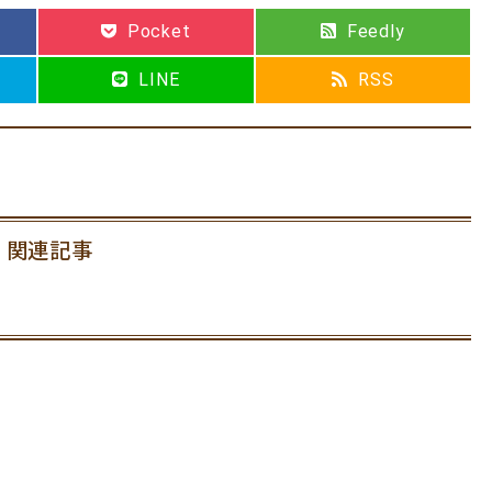
Pocket
Feedly
LINE
RSS
関連記事