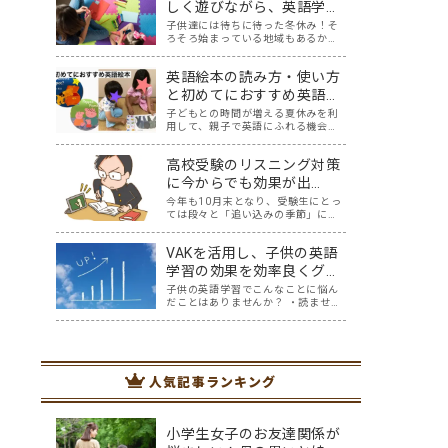
塾の夏期講座に通うことになりそう
しく遊びながら、英語学習
です。全国の受験生の皆さん、がん
ができるお家手作りゲーム
子供達には待ちに待った冬休み！そ
ばってください…
ろそろ始まっている地域もあるかも
遊び5選
しれません。 クリスマスにお正月、
準備や掃除で忙しい時期でもありま
英語絵本の読み方・使い方
すが、夏休みと違い冬休みは、比較
的お家で過ごす方も多いのではない
と初めてにおすすめ英語絵
でしょうか？ 夏休みほど宿題もな
本3選
子どもとの時間が増える夏休みを利
く、のんびり過…
用して、親子で英語にふれる機会を
作ってみませんか？ 英語を話せるよ
うになりたいと考えたとき、
高校受験のリスニング対策
Youtube、InstagramやTikTokなど
映像を一緒に見て真似する方法、ア
に今からでも効果が出
プリやボードゲーム、カードゲー
る？！おすすめTikTok５選
今年も10月末となり、受験生にとっ
ム…
ては段々と「追い込みの季節」にな
ってきたのでしょうか。我が家には
中学3年生の息子がおります。本人も
VAKを活用し、子供の英語
わかっているものの、なかなか集中
して勉強に取り組めないときもあり
学習の効果を効率良くグン
ます。スマホを手に取ってしまうと
と上げる方法
子供の英語学習でこんなことに悩ん
なかなか切り…
だことはありませんか？ ・読ませる
と嫌がる ・CDをかけると嫌がる ・
書かせると嫌がる 自分が取り入れて
きた英語学習では、子供に響かな
い。どうしたらいいんだろう・・と
悩んでいた時に、私が親子英会話を
人気記事ランキング
学んでいる…
小学生女子のお友達関係が