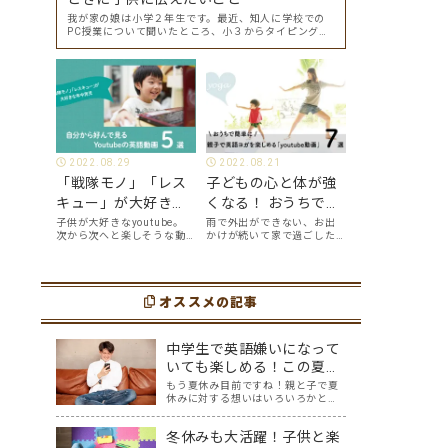
我が家の娘は小学２年生です。最近、知人に学校での
PC授業について聞いたところ、小３からタイピングを
始めて小４になった今はもう大分タイピングできる
よ、ということでした。 その話を聞いた娘は「私もや
ってみたい」ということでタイピングを始めたので…
2022.08.29
2022.08.21
「戦隊モノ」「レス
子どもの心と体が強
キュー」が大好きな
くなる！ おうちで簡
年中男児が、自分か
単に、親子で英語ヨ
子供が大好きなyoutube。
雨で外出ができない、お出
次から次へと楽しそうな動
かけが続いて家で過ごした
ら好んで見る
ガを楽しめる
画が出てくるyoutubeは中毒
い、ママも子供たちも、な
youtube英語動画５
「youtube動画」７
性もありますが、英語とい
んだか疲れてなんだかスト
う面でも、とても役に立つ
レスが溜まっている、そん
選
選
ツールです。アットホーム留
な時は英語ヨガに親子で挑
学では、親子の会話・家庭
オススメの記事
戦してみませんか？ 今回の
の英語環境を整えれば、
記事では、親子で英語ヨガ
youtubeやゲーム、アプリ
にオススメの「youtube動
だ…
画」を紹介します…
中学生で英語嫌いになって
いても楽しめる！この夏中
学生におすすめの英語学習
もう夏休み目前ですね！親と子で夏
休みに対する想いはいろいろかと思
動画５選
いますが、暑さに負けず有意義な夏
にしたいものですね。 我が家の場
冬休みも大活躍！子供と楽
合、中3受験生の息子は夏休みは連日