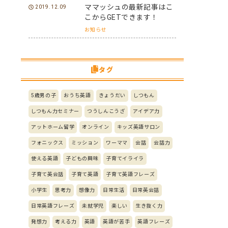
ママッシュの最新記事はこ
2019.12.09
こからGETできます！
お知らせ
タグ
5歳男の子
おうち英語
きょうだい
しつもん
しつもん力セミナー
つうしんこうざ
アイデア力
アットホーム留学
オンライン
キッズ英語サロン
フォニックス
ミッション
ワーママ
会話
会話力
使える英語
子どもの興味
子育てイライラ
子育て英会話
子育て英語
子育て英語フレーズ
小学生
思考力
想像力
日常生活
日常英会話
日常英語フレーズ
未就学児
楽しい
生き抜く力
発想力
考える力
英語
英語が苦手
英語フレーズ