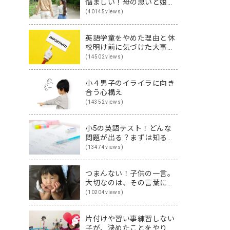
悩ましい！母の思いと娘の
思いを伝え合った親子
(40145views)
（英）会話
英語学童をやめた理由と休
校明け前に気づけた大事な
こと
(14502views)
小４男子のイライラに向き
合う心構え
(14352views)
小5の英語テスト！どんな
問題が出る？まずは知るこ
とから始めよう♪
(13474views)
つまんない！子供の一言。
大切なのは、その言葉に隠
された裏の本音です
(10204views)
片付けや習い事練習しない
子が、決めたことをやり切